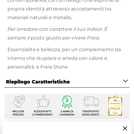
contemporanea, con un design che esprime la
propria identità attraverso accostamenti tra
materiali naturali e metallo.
Per arredare con carattere il tuo indoor. É
sempre il posto giusto per vivere Freia.
Essenzialità e bellezza, per un complemento da
interno che stupisce e arreda con calore e
personalità: è Freia Stone.
Riepilogo Caratteristiche
Caratteristiche
Tipologia
Mensola
Serie
Freia Stone
Ti suggeriamo anche