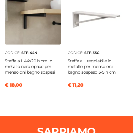
CODICE:
STF-44N
CODICE:
STF-35C
Staffa a L 44x20 h cm in
Staffa a L regolabile in
metallo nero opaco per
metallo per mensoloni
mensoloni bagno sospesi
bagno sospeso 3-5 h cm
€ 18,00
€ 11,20
SAPPIAMO