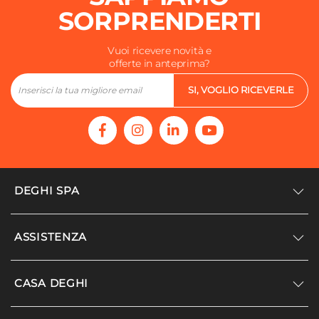
SORPRENDERTI
Vuoi ricevere novità e
offerte in anteprima?
SI, VOGLIO RICEVERLE
DEGHI SPA
Accedi/Registrati
ASSISTENZA
Noi siamo Deghi
Politica dei prezzi
Supporto
CASA DEGHI
Lavora con noi
Paga a rate
Diventa fornitore
Località disagiate