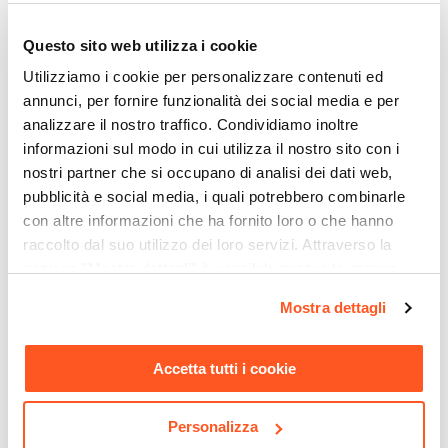
Larghezza
118 cm
Questo sito web utilizza i cookie
Profondità
Utilizziamo i cookie per personalizzare contenuti ed
50 cm
annunci, per fornire funzionalità dei social media e per
Altezza
analizzare il nostro traffico. Condividiamo inoltre
5,5 cm
informazioni sul modo in cui utilizza il nostro sito con i
Colore
nostri partner che si occupano di analisi dei dati web,
pubblicità e social media, i quali potrebbero combinarle
Legno
con altre informazioni che ha fornito loro o che hanno
Materiale Struttura
raccolto dal suo utilizzo dei loro servizi. Attraverso la
Legno di acacia
sezione "Mostra dettagli" è possibile gestire le proprie
CODICE:
FR-T71
CODICE:
STF-4C
opzioni e modificare le preferenze espresse in qualsiasi
Tavolo da pranzo 200x100
Staffa a L 45 cm regolabile
Mostra dettagli
cm in legno di acacia - Freia
in metallo per mensoloni
momento. Per maggiori informazioni si invita a leggere la
Stone
bagno sospesi - Ghost
nostra
Cookie Policy
.
Accetta tutti i cookie
€ 464,00
€ 26,34
Personalizza