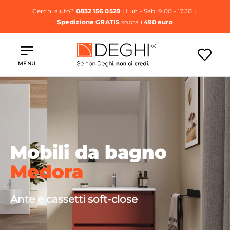
Cerchi aiuto?
0832 156 0529
| Lun - Sab: 9.00 - 17.30 |
Spedizione GRATIS
sopra i
490 euro
MENU
Mobili da bagno
Medora
Ante e cassetti soft-close