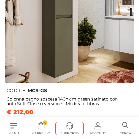
CODICE:
MCS-GS
Colonna bagno sospesa 140h cm green satinato con
anta Soft Close reversibile - Medora e Libras
€ 212,00
0
MENU
CARRELLO
SUPPORTO
ACCOUNT
CERCA