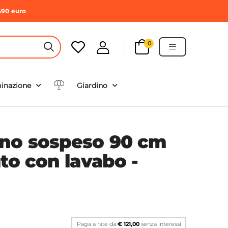
490 euro
0
HEADER SEARCH BUTTON
minazione
Giardino
no sospeso 90 cm
to con lavabo -
Paga a rate da
€ 121,00
senza interessi