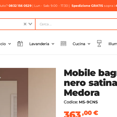
aiuto?
0832 156 0529
| Lun - Sab: 9.00 - 17.30 |
Spedizione GRATIS
sopra i
icio
Lavanderia
Cucina
Illu
Mobile bag
nero satina
Medora
Codice:
MS-9CNS
363
,00
€