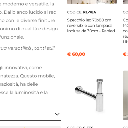
e moderno e versatile, la
. Dal bianco lucido al red
CODICE:
RL-78A
CO
Specchio led 70x80 cm
Co
o con le diverse finiture
reversibile con lampada
14
inonimo di qualità e design
inclusa da 30cm - Raoled
co
re
funzionale.
Li
 versatilità , tanti stili
€ 60,00
€ 
li innovativi, come
finatezza. Questo mobile,
ziosità, ha delle
sce la luminosità e la
CODICE:
SIFTC
CO