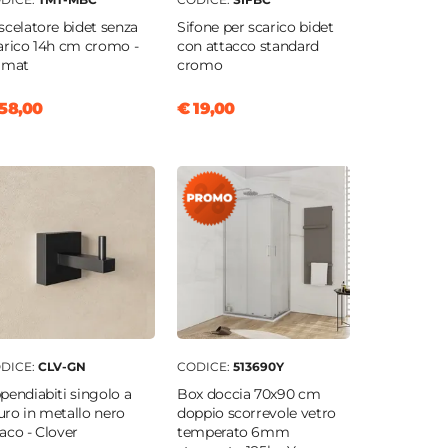
scelatore bidet senza
Sifone per scarico bidet
arico 14h cm cromo -
con attacco standard
amat
cromo
58,00
€ 19,00
DICE:
CLV-GN
CODICE:
513690Y
pendiabiti singolo a
Box doccia 70x90 cm
ro in metallo nero
doppio scorrevole vetro
aco - Clover
temperato 6mm