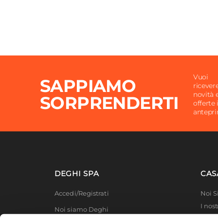
Applique
Non in
Vuoi
SAPPIAMO
ricever
novità 
SORPRENDERTI
offerte 
antepr
DEGHI SPA
CAS
Accedi/Registrati
Noi 
I nost
Noi siamo Deghi