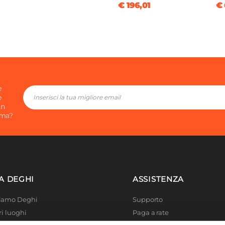
€ 196,01
€ 
clusa
e
e
in
ima?
A DEGHI
ASSISTENZA
Siamo Deghi
Supporto
ri luoghi
Paga a rate