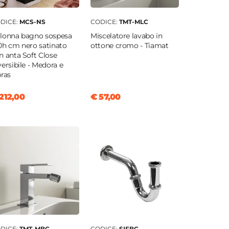
DICE:
MCS-NS
CODICE:
TMT-MLC
lonna bagno sospesa
Miscelatore lavabo in
0h cm nero satinato
ottone cromo - Tiamat
n anta Soft Close
versibile - Medora e
bras
212,00
€ 57,00
DICE:
TMT-MBC
CODICE:
SIFBC