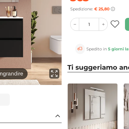
Spedizione:
€ 25,80
quantity
quantity
plus
minus
button
button
Spedito in
5 giorni la
Ti suggeriamo a
⚲
ingrandire
Clicca 