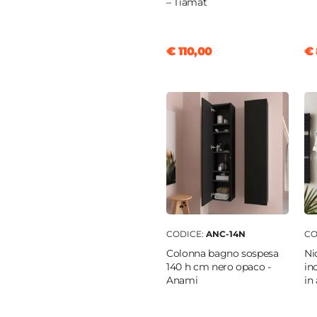
– Tiamat
o
€ 110,00
€ 
ato
ica
o
6,5 cm
26,5 cm
o
CODICE:
ANC-14N
CO
Colonna bagno sospesa
Ni
clusa
140 h cm nero opaco -
in
cluso
Anami
in
cluso