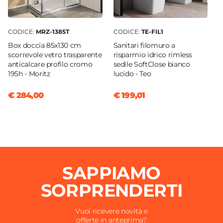
Caratteristiche Specchio
Specchio
Incluso
CODICE:
MRZ-1385T
CODICE:
TE-FIL1
Tipologia Specchio
Box doccia 85x130 cm
Sanitari filomuro a
Filolucido
scorrevole vetro trasparente
risparmio idrico rimless
anticalcare profilo cromo
sedile SoftClose bianco
Dimensione Specchio
195h - Moritz
lucido - Teo
75 x 140 cm
€ 284,00
€ 199,01
SAPPIAMO
SORPRENDERTI
Vuoi ricevere novità e
offerte in anteprima?