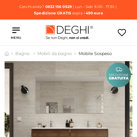
Cerchi aiuto?
0832 156 0529
| Lun - Sab: 9.00 - 17.30 |
Spedizione GRATIS
sopra i
490 euro
MENU
Bagno
Mobili da bagno
Mobile Sospeso