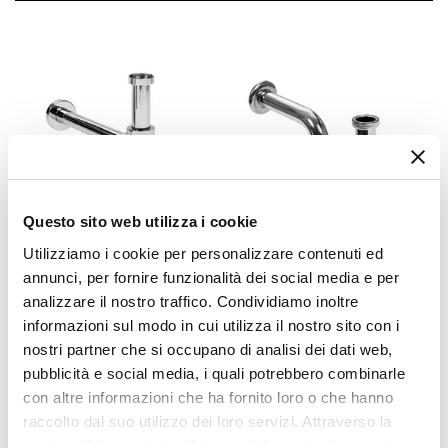
54 cm
Serie
Medora
Struttura
Cassetti
Materiale Mobile
Legno nobilitato
Frontale
Questo sito web utilizza i cookie
Dritto
Utilizziamo i cookie per personalizzare contenuti ed
CODICE:
SIFTC
CODICE:
SIFBC
Sistema Di Apertura
annunci, per fornire funzionalità dei social media e per
Sifone di scarico tondo
Sifone per scarico bidet con
Gola
analizzare il nostro traffico. Condividiamo inoltre
universale in ottone
attacco standard cromo
Chiusura
cromato
informazioni sul modo in cui utilizza il nostro sito con i
Soft Close
nostri partner che si occupano di analisi dei dati web,
€ 22,00
€ 19,00
pubblicità e social media, i quali potrebbero combinarle
Assemblato
con altre informazioni che ha fornito loro o che hanno
Sì
raccolto dal suo utilizzo dei loro servizi. Attraverso la
Kit Fissaggio A Muro
sezione "Mostra dettagli" è possibile gestire le proprie