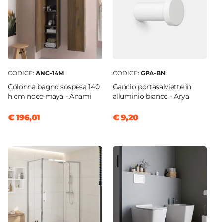
Finitura Lavabo
Opaca
Dimensione Lavabo
141 x 46 cm
Dimensioni Vasca
CODICE:
ANC-14M
CODICE:
GPA-BN
54,2 x 30,4 cm
Colonna bagno sospesa 140
Gancio portasalviette in
Profondità Vasca
h cm noce maya - Anami
alluminio bianco - Arya
12 cm
Posizione Lavabo
€ 196,01
€ 9,20
Doppio
Foro Troppopieno
Sì
Predisposizione Fori
Predisposizione monoforo
Rubinetteria
Non inclusa