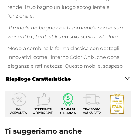
rende il tuo bagno un luogo accogliente e
funzionale.
Il mobile da bagno che ti sorprende con la sua
versatilità , tanti stili una sola scelta : Medora
Medora combina la forma classica con dettagli
innovativi, come l'interno Color Onix, che dona
eleganza e raffinatezza. Questo mobile, sospeso
per dare un senso di leggerezza e spaziosità, ha
Riepilogo Caratteristiche
delle chiusure soft close e uno specchio, che
accresce la luminosità e la profondità del bagno.
Caratteristiche Mobile
Larghezza
139,4 cm
Profondità
46 cm
Ti suggeriamo anche
Altezza