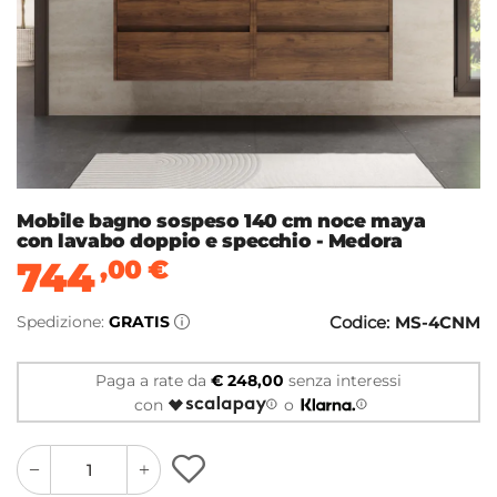
Mobile bagno sospeso 140 cm noce maya
con lavabo doppio e specchio - Medora
744
,00
€
Spedizione:
GRATIS
Codice:
MS-4CNM
Paga a rate da
€ 248,00
senza interessi
con
o
quantity
quantity
plus
minus
button
button