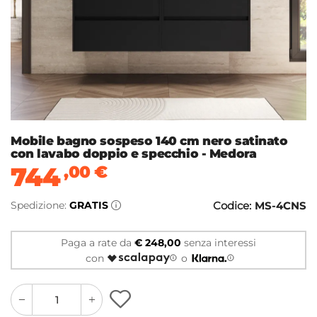
Mobile bagno sospeso 140 cm nero satinato
con lavabo doppio e specchio - Medora
744
,00
€
Spedizione:
GRATIS
Codice:
MS-4CNS
Paga a rate da
€ 248,00
senza interessi
con
o
quantity
quantity
plus
minus
button
button