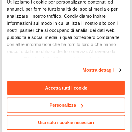
Utilizziamo i cookie per personalizzare contenuti ed
Sì
annunci, per fornire funzionalità dei social media e per
Kit Fissaggio A Muro
analizzare il nostro traffico. Condividiamo inoltre
Incluso
informazioni sul modo in cui utilizza il nostro sito con i
Colore
nostri partner che si occupano di analisi dei dati web,
Nero
pubblicità e social media, i quali potrebbero combinarle
Caratteristiche
con altre informazioni che ha fornito loro o che hanno
Struttura posteriore aperta
|
Guide Hettich
|
raccolto dal suo utilizzo dei loro servizi. Attraverso la
CODICE:
CLE-FL
CODICE:
ANC-14N
sezione "Mostra dettagli" è possibile gestire le proprie
Cassetto sagomato per sifone
Sanitari filomuro con
Colonna bagno sospesa 140
opzioni e modificare le preferenze espresse in qualsiasi
Caratteristiche Lavabo
Mostra dettagli
copriwc softclose con
h cm nero opaco - Anami
momento. Per maggiori informazioni si invita a leggere la
Lavabo
sgancio rapido - Clessidra
nostra
Cookie Policy
.
Incluso
Accetta tutti i cookie
€ 216,00
€ 196,01
Tipologia Lavabo
Integrato
Personalizza
Materiale Lavabo
Mineral composite
Colore Lavabo
Usa solo i cookie necessari
Bianco