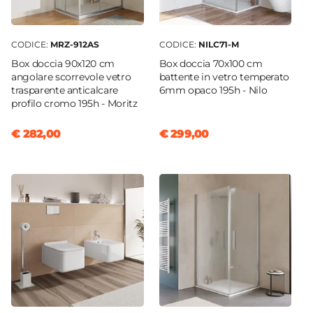
Caratteristiche Specchio
Specchio
Incluso
CODICE:
MRZ-912AS
CODICE:
NILC71-M
Tipologia Specchio
Box doccia 90x120 cm
Box doccia 70x100 cm
Filolucido
angolare scorrevole vetro
battente in vetro temperato
trasparente anticalcare
6mm opaco 195h - Nilo
Dimensione Specchio
profilo cromo 195h - Moritz
75 x 140 cm
Orientamento
€ 282,00
€ 299,00
Reversibile
Applique
Non inclusa