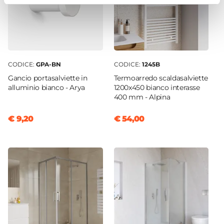
Finitura Lavabo
Opaca
Dimensione Lavabo
141 x 46 cm
Dimensioni Vasca
CODICE:
GPA-BN
CODICE:
1245B
54,2 x 30,4 cm
Gancio portasalviette in
Termoarredo scaldasalviette
alluminio bianco - Arya
1200x450 bianco interasse
Profondità Vasca
400 mm - Alpina
12 cm
Posizione Lavabo
€ 9,20
€ 54,00
Doppio
Foro Troppopieno
Sì
Predisposizione Fori
Predisposizione monoforo
Rubinetteria
Non inclusa