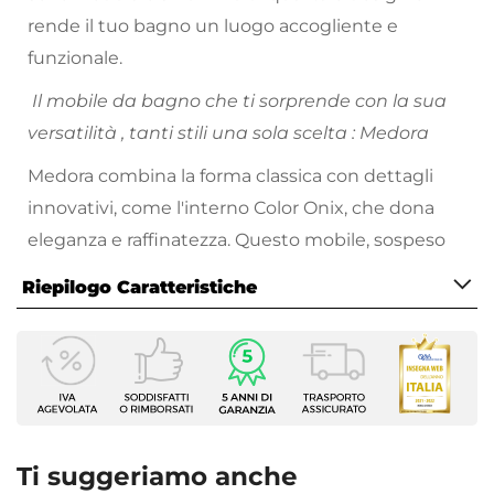
rende il tuo bagno un luogo accogliente e
funzionale.
Il mobile da bagno che ti sorprende con la sua
versatilità , tanti stili una sola scelta : Medora
Medora combina la forma classica con dettagli
innovativi, come l'interno Color Onix, che dona
eleganza e raffinatezza. Questo mobile, sospeso
per dare un senso di leggerezza e spaziosità, ha
Riepilogo Caratteristiche
delle chiusure soft close e uno specchio, che
accresce la luminosità e la profondità del bagno.
Caratteristiche Mobile
Larghezza
139,4 cm
Profondità
46 cm
Ti suggeriamo anche
Altezza