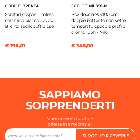
CODICE:
BRENTA
CODICE:
NILD91-M
Sanitari sospesi rimless
Box doccia 90x100 cm
ceramica bianco lucido
doppio battente con vetro
Brenta sedile soft-close
temperato opaco e profilo
cromo 195h - Nilo
€ 196,01
€ 348,00
SAPPIAMO
SORPRENDERTI
Vuoi ricevere novità e
offerte in anteprima?
SI, VOGLIO RICEVERLE