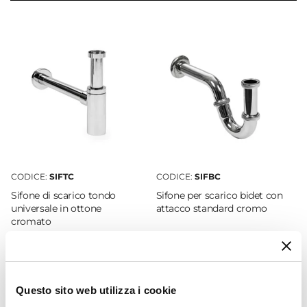
54 cm
Serie
Medora
Struttura
Cassetti
Finitura
Satinata
Materiale Mobile
Legno nobilitato
CODICE:
SIFTC
CODICE:
SIFBC
Frontale
Sifone di scarico tondo
Sifone per scarico bidet con
Dritto
universale in ottone
attacco standard cromo
Sistema Di Apertura
cromato
Gola
€ 22,00
€ 19,00
Chiusura
Soft Close
Questo sito web utilizza i cookie
Assemblato