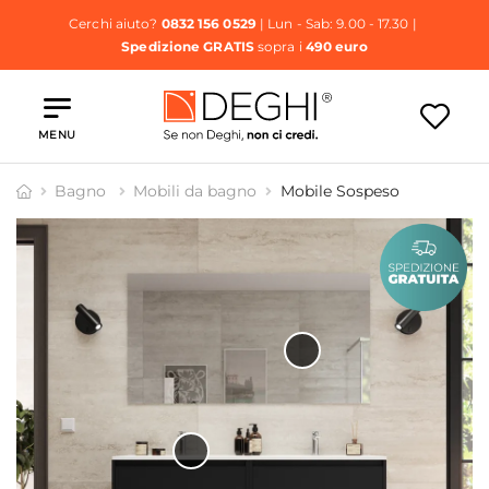
Cerchi aiuto?
0832 156 0529
| Lun - Sab: 9.00 - 17.30 |
Spedizione GRATIS
sopra i
490 euro
MENU
Bagno
Mobili da bagno
Mobile Sospeso