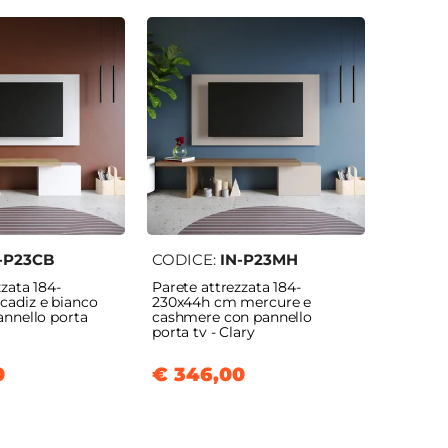
-P23CB
CODICE:
IN-P23MH
zata 184-
Parete attrezzata 184-
cadiz e bianco
230x44h cm mercure e
annello porta
cashmere con pannello
porta tv - Clary
0
€ 346,00