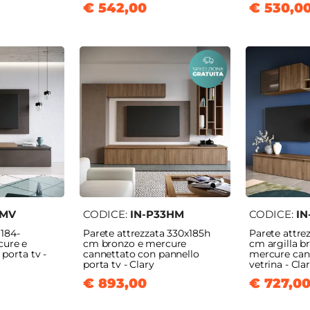
€ 542,00
€ 530,0
8MV
CODICE:
IN-P33HM
CODICE:
IN
 184-
Parete attrezzata 330x185h
Parete attre
ure e
cm bronzo e mercure
cm argilla b
 porta tv -
cannettato con pannello
mercure can
porta tv - Clary
vetrina - Cla
€ 893,00
€ 727,0