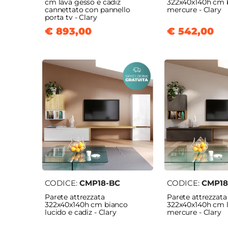
cm lava gesso e cadiz
322x40x140h cm 
cannettato con pannello
mercure - Clary
porta tv - Clary
€ 893,00
€ 542,00
CODICE:
CMP18-BC
CODICE:
CMP18
Parete attrezzata
Parete attrezzata
322x40x140h cm bianco
322x40x140h cm l
lucido e cadiz - Clary
mercure - Clary