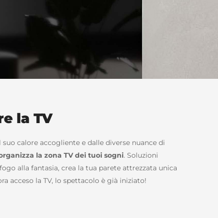
re la TV
al suo calore accogliente e dalle diverse nuance di
organizza la zona TV dei tuoi sogni
. Soluzioni
fogo alla fantasia, crea la tua parete attrezzata unica
ra acceso la TV, lo spettacolo è già iniziato!