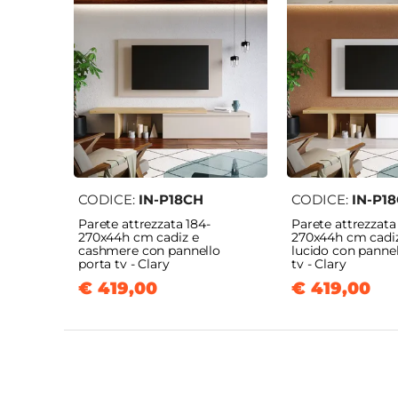
CODICE:
IN-P18CH
CODICE:
IN-P1
Parete attrezzata 184-
Parete attrezzata
270x44h cm cadiz e
270x44h cm cadiz
cashmere con pannello
lucido con pannel
porta tv - Clary
tv - Clary
€ 419,00
€ 419,00