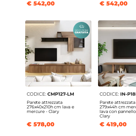
€ 542,00
€ 542,00
CODICE:
CMP127-LM
CODICE:
IN-P1
Parete attrezzata
Parete attrezzata
276x40x210h cm lava e
279x44h cm merc
mercure - Clary
lava con pannello
Clary
€ 578,00
€ 419,00