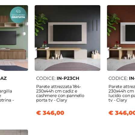
8AZ
CODICE:
IN-P23CH
CODICE:
IN
Parete attrezzata 184-
Parete attrez
rgilla
230x44h cm cadiz e
230x44h cm 
e
cashmere con pannello
lucido con p
trina -
porta tv - Clary
tv - Clary
€ 346,00
€ 346,0