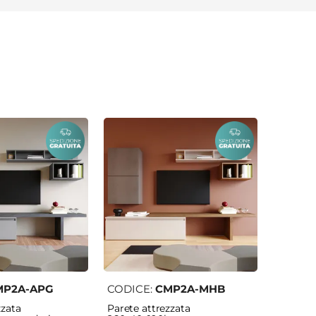
MP2A-APG
CODICE:
CMP2A-MHB
zzata
Parete attrezzata