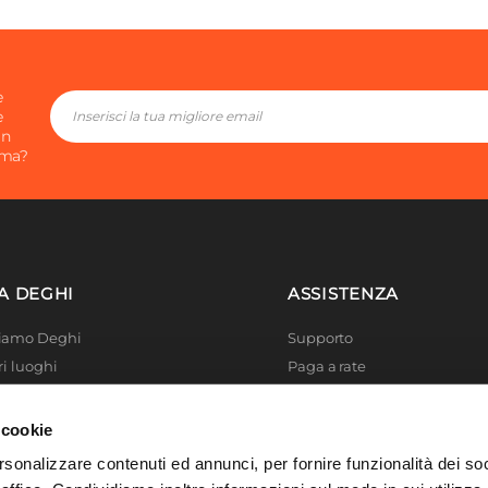
e
e
in
ima?
A DEGHI
ASSISTENZA
Siamo Deghi
Supporto
ri luoghi
Paga a rate
 4 Planet
Località disagiate
 La produzione
Agevolazioni fiscali
 cookie
er di successo
Termini e condizioni
rsonalizzare contenuti ed annunci, per fornire funzionalità dei so
 Solidale
Privacy Policy