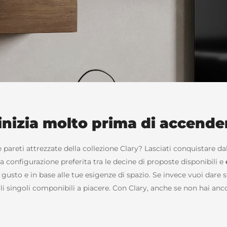
inizia molto prima di accende
e pareti attrezzate della collezione Clary? Lasciati conquistare d
a configurazione preferita tra le decine di proposte disponibili e
 gusto e in base alle tue esigenze di spazio. Se invece vuoi dare s
duli singoli componibili a piacere. Con Clary, anche se non hai anco