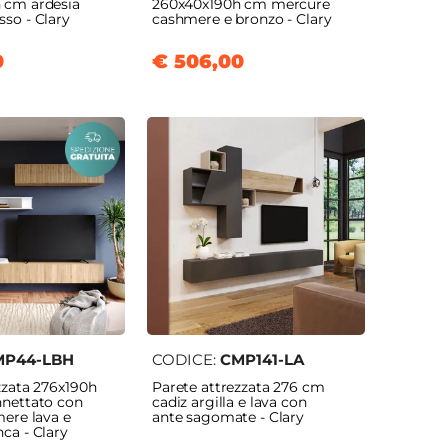
 cm ardesia
260x40x190h cm mercure
so - Clary
cashmere e bronzo - Clary
0
€ 506,00
MP44-LBH
CODICE:
CMP141-LA
zzata 276x190h
Parete attrezzata 276 cm
nnettato con
cadiz argilla e lava con
mere lava e
ante sagomate - Clary
ca - Clary