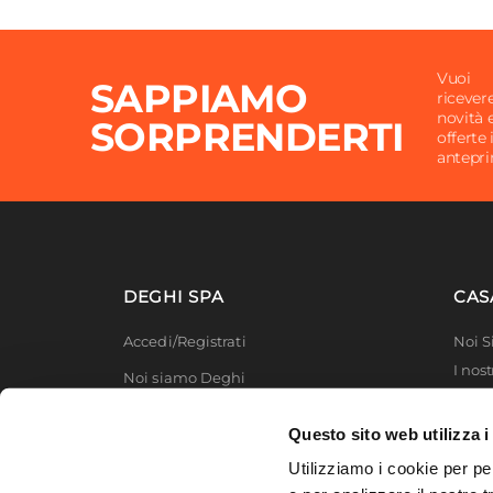
Vuoi
SAPPIAMO
ricever
novità 
SORPRENDERTI
offerte 
antepr
DEGHI SPA
CAS
Accedi/Registrati
Noi 
I nost
Noi siamo Deghi
Deghi
Politica dei prezzi
MFT -
Questo sito web utilizza i
Lavora con noi
Partn
Utilizziamo i cookie per pe
Deghi
Diventa fornitore