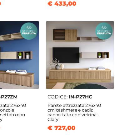
0
€ 433,00
-P27ZM
CODICE:
IN-P27HC
zzata 276x40
Parete attrezzata 276x40
ronzo e
cm cashmere e cadiz
nettato con
cannettato con vetrina -
ry
Clary
0
€ 727,00