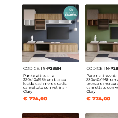
CODICE:
IN-P28BH
CODICE:
IN-P2
Parete attrezzata
Parete attrezzata
330x40x195h cm bianco
330x40x195h cm a
lucido cashmere e cadiz
bronzo e mercur
cannettato con vetrina -
cannettato con ve
Clary
Clary
€ 774,00
€ 774,00