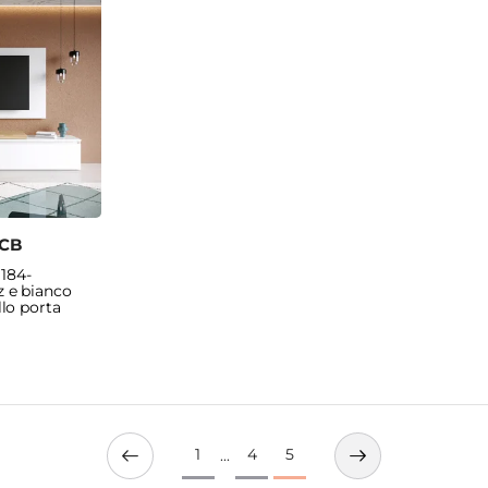
8CB
 184-
 e bianco
lo porta
1
4
5
...