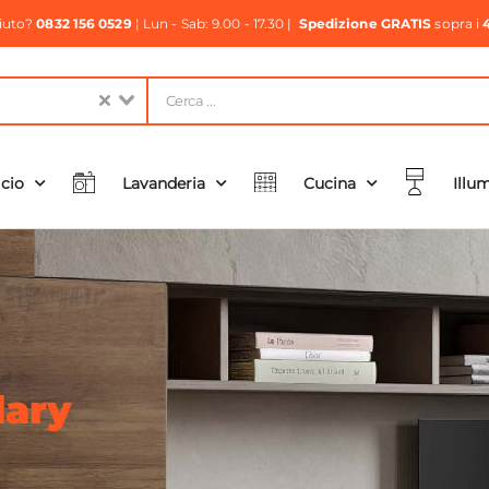
aiuto?
0832 156 0529
| Lun - Sab: 9.00 - 17.30 |
Spedizione GRATIS
sopra i
icio
Lavanderia
Cucina
Illu
lary