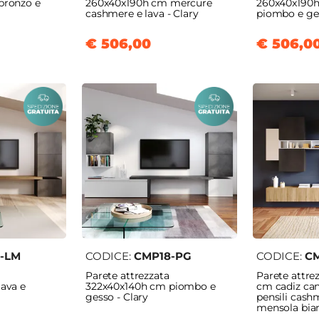
bronzo e
260x40x190h cm mercure
260x40x190h
cashmere e lava - Clary
piombo e ges
€ 506,00
€ 506,0
-LM
CODICE:
CMP18-PG
CODICE:
C
Parete attrezzata
Parete attre
ava e
322x40x140h cm piombo e
cm cadiz ca
gesso - Clary
pensili cash
mensola bian