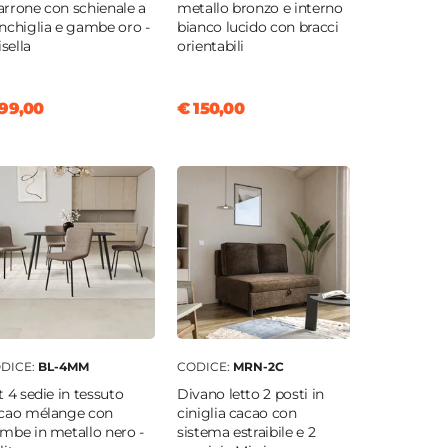
rrone con schienale a
metallo bronzo e interno
nchiglia e gambe oro -
bianco lucido con bracci
isella
orientabili
99,00
€ 150,00
DICE:
BL-4MM
CODICE:
MRN-2C
t 4 sedie in tessuto
Divano letto 2 posti in
cao mélange con
ciniglia cacao con
mbe in metallo nero -
sistema estraibile e 2