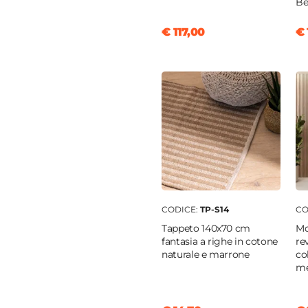
Be
nobilitato
re
|
Bronzo
€ 117,00
€ 
etto
nobilitato
o
a
CODICE:
TP-S14
CO
 contenitore
Tappeto 140x70 cm
Mo
fantasia a righe in cotone
re
m
naturale e marrone
co
me
m
cm
|
50,1 cm