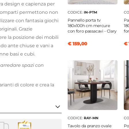
tra design e capienza per
i scomparti permettono non
CODICE:
IN-PTM
CO
Pannello porta tv
Pa
lizzare con fantasia giochi
180x100h cm mercure
18
riginali. Grazie
con foro passacavi - Clary
fo
ere la posizione dei mobili
€ 159,00
€ 
ndo ante chiuse e vani a
onne basi e cubi.
r arredare spazi con
rianti di colore e crea la
CODICE:
RAY-MN
CO
Tavolo da pranzo ovale
Po