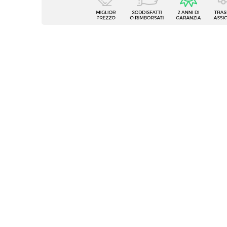
Tipologia
Parete
Serie
Clary
Configurazione
Ad an
Struttura
Ante
Materiale
Legno 
Colore
Bronz
Finitura
Opaca
Reversibile
Si
Assemblato
No
Caratteristiche Mobile TV
Tipologia
Mobile
Larghezza
138 c
Profondità
39,8 c
Altezza
40 cm
Numero Elementi
2 elem
Struttura
Casset