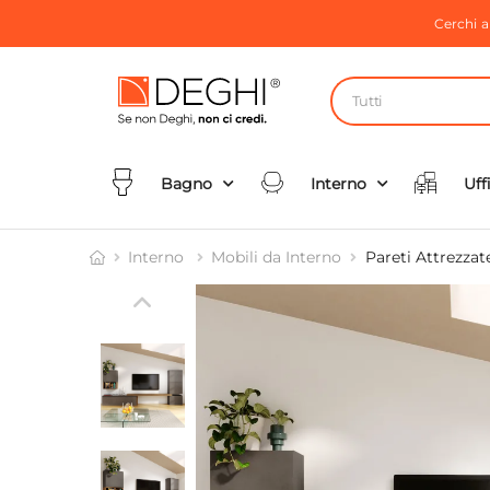
Cerchi 
Tutti
Bagno
Interno
Uff
Interno
Mobili da Interno
Pareti Attrezzat