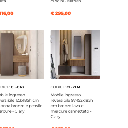
lita
cuscini - Mirrian
116,00
€ 295,00
DICE:
CL-CA3
CODICE:
CL-ZLM
bile ingresso
Mobile ingresso
versibile 123x185h cm
reversibile 97-152x185h
lonna bronzo e pensile
cm bronzo lava e
rcure - Clary
mercure cannettato -
Clary