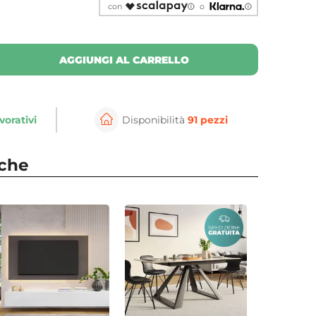
con
o
AGGIUNGI AL CARRELLO
vorativi
Disponibilità
91 pezzi
nche
⚲
per ingrandire
Cli