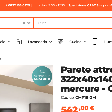
aiuto?
0832 156 0529
| Lun - Sab: 9.00 - 17.30 |
Spedizione GRATIS
sopra i
icio
Lavanderia
Cucina
Illu
e
Parete attr
322x40x14
mercure - 
Codice:
CMP18-ZM
542
,00
€