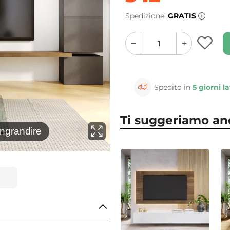
Spedizione:
GRATIS
quantity
quantity
plus
minus
button
button
Spedito in
5 giorni la
Ti suggeriamo a
⚲
ingrandire
Clicca 