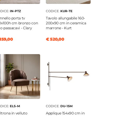
DICE:
IN-PTZ
CODICE:
KUR-TE
nnello porta tv
Tavolo allungabile 160-
0x100h cm bronzo con
200x90 cm in ceramica
ro passacavi - Clary
marrone - Kurt
159,00
€ 520,00
DICE:
ELS-M
CODICE:
DU-15M
ltrona in velluto
Applique 154x90 cm in