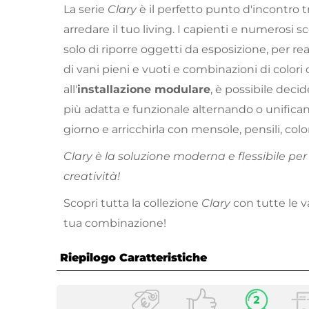
La serie
Clary
è il perfetto punto d'incontro 
arredare il tuo living. I capienti e numeros
solo di riporre oggetti da esposizione, per rea
di vani pieni e vuoti e combinazioni di colori o
all'
installazione modulare
, è possibile decid
più adatta e funzionale alternando o unifica
giorno e arricchirla con mensole, pensili, col
Clary è la soluzione moderna e flessibile pe
creatività!
Scopri tutta la collezione
Clary
con tutte le va
tua combinazione!
Riepilogo Caratteristiche
Caratteristiche Generali