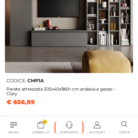
CODICE:
CMP1A
Parete attrezzata 305x40x186h cm ardesia e gesso -
Clary
€ 656,99
0
MENU
CARRELLO
SUPPORTO
ACCOUNT
CERCA