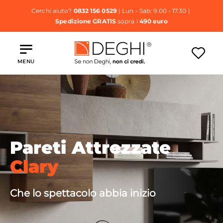
Cerchi aiuto?
0832 156 0529
| Lun - Sab: 9.00 - 17.30 |
Spedizione GRATIS
sopra i
490 euro
MENU
Pareti Attrezzate
Clary
Che lo spettacolo abbia inizio