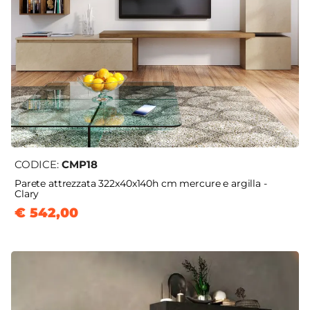
CODICE:
CMP18
Parete attrezzata 322x40x140h cm mercure e argilla -
Clary
€ 542,00