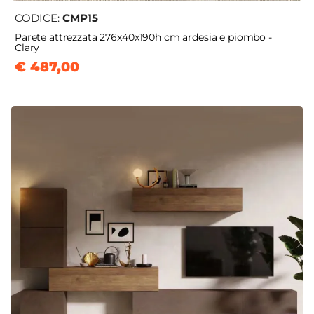
CODICE:
CMP15
Parete attrezzata 276x40x190h cm ardesia e piombo -
Clary
€ 487,00