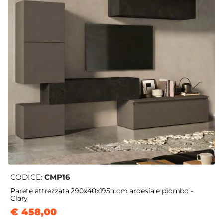
CODICE:
CMP16
Parete attrezzata 290x40x195h cm ardesia e piombo -
Clary
€ 458,00