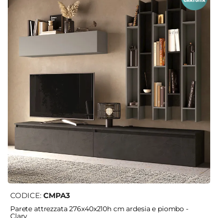
CODICE:
CMPA3
Parete attrezzata 276x40x210h cm ardesia e piombo -
Clary