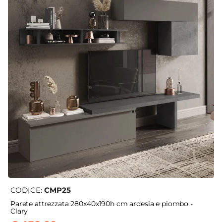
CODICE:
CMP25
Parete attrezzata 280x40x190h cm ardesia e piombo -
Clary