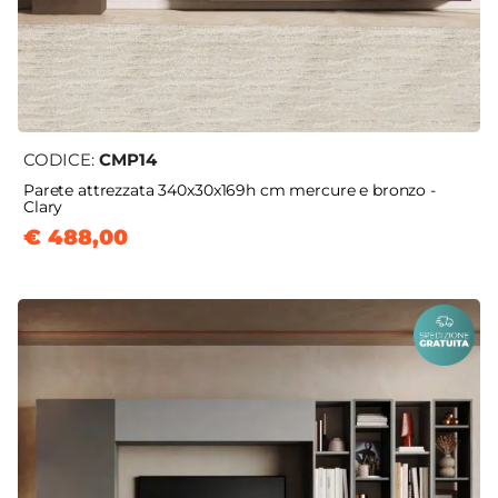
CODICE:
CMP14
Parete attrezzata 340x30x169h cm mercure e bronzo -
Clary
€ 488,00