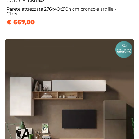
CODICE:
CMPA2
Parete attrezzata 276x40x210h cm bronzo e argilla -
Clary
€ 667,00