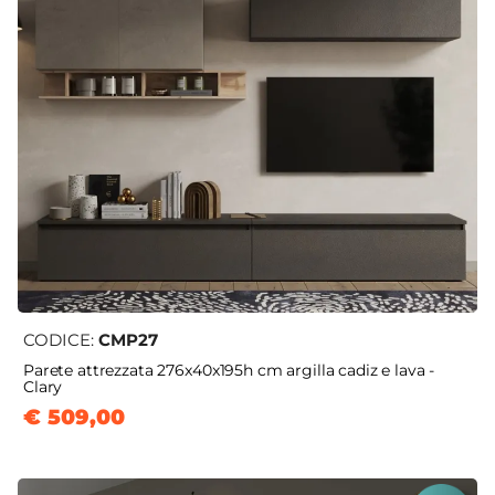
CODICE:
CMP27
Parete attrezzata 276x40x195h cm argilla cadiz e lava -
Clary
€ 509,00