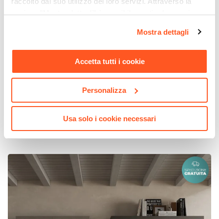
raccolto dal suo utilizzo dei loro servizi. Attraverso la
sezione "Mostra dettagli" è possibile gestire le proprie
opzioni e modificare le preferenze espresse in qualsiasi
Mostra dettagli
momento. Per maggiori informazioni si invita a leggere la
nostra
Cookie Policy
.
Accetta tutti i cookie
Personalizza
CODICE:
CMP28
Parete attrezzata 330x40x195h cm argilla bronzo e
mercure - Clary
Usa solo i cookie necessari
€ 604,00