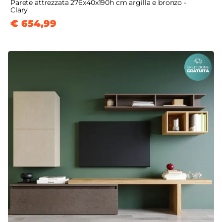
Parete attrezzata 276x40x190h cm argilla e bronzo -
Clary
€ 654,99