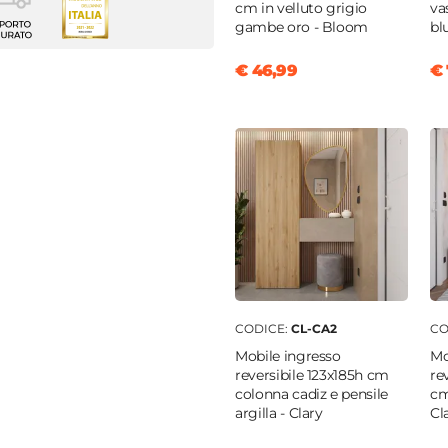
 attrezzata
cm in velluto grigio
va
gambe oro - Bloom
bl
enti
€ 46,99
€ 
|
Cassetti
|
Vani a giorno
nobilitato
ite
|
Beige
|
Legno chiaro
 TV
m
CODICE:
CL-CA2
CO
m
Mobile ingresso
Mo
reversibile 123x185h cm
re
colonna cadiz e pensile
cm
enti
argilla - Clary
Cl
nobilitato