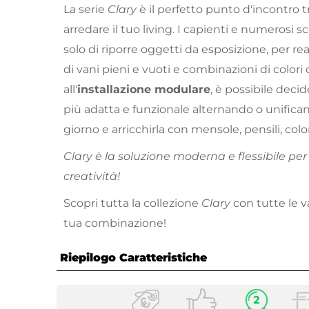
La serie
Clary
è il perfetto punto d'incontro 
arredare il tuo living. I capienti e numeros
solo di riporre oggetti da esposizione, per rea
di vani pieni e vuoti e combinazioni di colori o
all'
installazione modulare
, è possibile decid
più adatta e funzionale alternando o unifica
giorno e arricchirla con mensole, pensili, col
Clary è la soluzione moderna e flessibile pe
creatività!
Scopri tutta la collezione
Clary
con tutte le va
tua combinazione!
Riepilogo Caratteristiche
Caratteristiche Generali