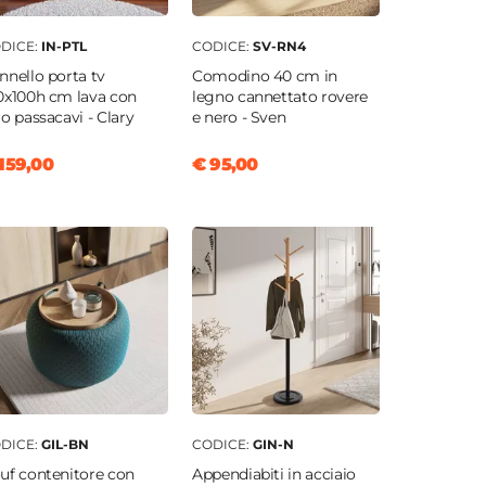
DICE:
IN-PTL
CODICE:
SV-RN4
nnello porta tv
Comodino 40 cm in
0x100h cm lava con
legno cannettato rovere
ro passacavi - Clary
e nero - Sven
159,00
€ 95,00
DICE:
GIL-BN
CODICE:
GIN-N
uf contenitore con
Appendiabiti in acciaio