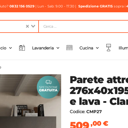
aiuto?
0832 156 0529
| Lun - Sab: 9.00 - 17.30 |
Spedizione GRATIS
sopra i
icio
Lavanderia
Cucina
Illu
e
Parete attr
276x40x195
e lava - Cla
Codice:
CMP27
509
,00
€