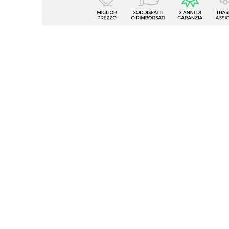
Tipologia
Parete
Serie
Clary
Numero Elementi
5 elem
Struttura
Ante
Materiale
Legno 
Colore
Antrac
Finitura
Opaca
Reversibile
Si
Assemblato
No
Caratteristiche Mobile TV
Tipologia
Mobile
Larghezza
276 c
Profondità
39,8 c
Altezza
40 cm
Numero Elementi
2 elem
Materiale Struttura
Legno 