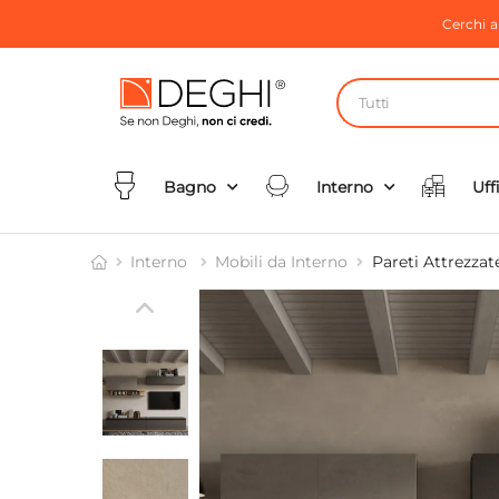
Cerchi 
Tutti
Bagno
Interno
Uff
Interno
Mobili da Interno
Pareti Attrezzat