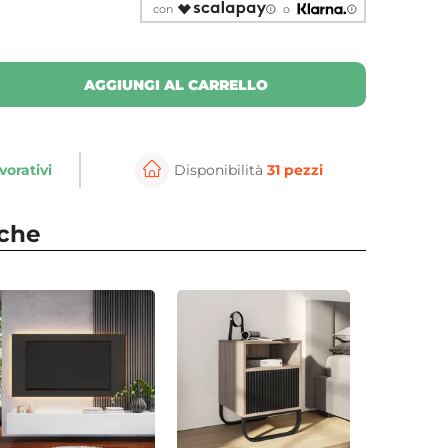
con
o
AGGIUNGI AL CARRELLO
vorativi
Disponibilità
31 pezzi
nche
⚲
per ingrandire
Cli