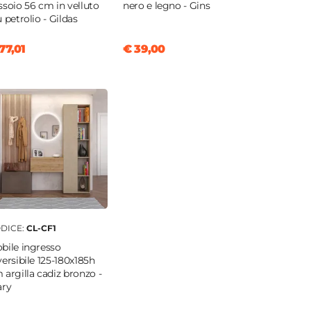
ssoio 56 cm in velluto
nero e legno - Gins
u petrolio - Gildas
77,01
€ 39,00
DICE:
CL-CF1
bile ingresso
versibile 125-180x185h
 argilla cadiz bronzo -
ary