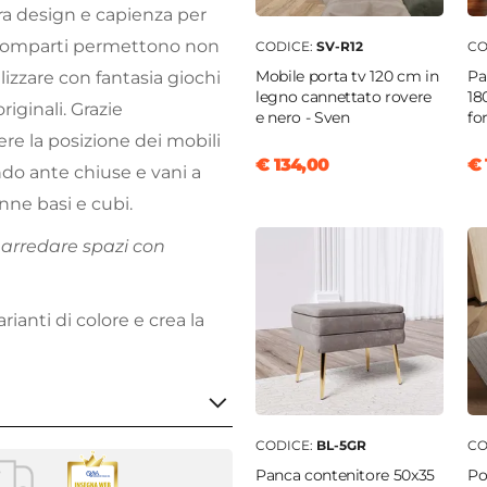
tra design e capienza per
i scomparti permettono non
CODICE:
SV-R12
CO
Mobile porta tv 120 cm in
Pa
lizzare con fantasia giochi
legno cannettato rovere
18
riginali. Grazie
e nero - Sven
fo
ere la posizione dei mobili
€ 134,00
€ 
ndo ante chiuse e vani a
onne basi e cubi.
r arredare spazi con
rianti di colore e crea la
CODICE:
BL-5GR
CO
Panca contenitore 50x35
Po