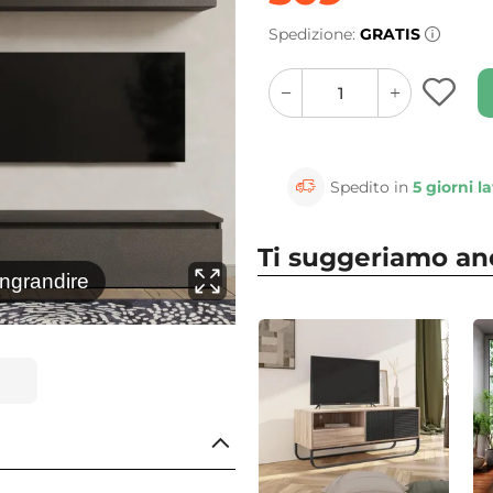
Spedizione:
GRATIS
quantity
quantity
plus
minus
button
button
Spedito in
5 giorni la
Ti suggeriamo a
⚲
ingrandire
Clicca 