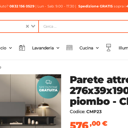
aiuto?
0832 156 0529
| Lun - Sab: 9.00 - 17.30 |
Spedizione GRATIS
sopra i
icio
Lavanderia
Cucina
Illu
e
Parete attr
276x39x190
piombo - C
Codice:
CMP23
576
,00
€