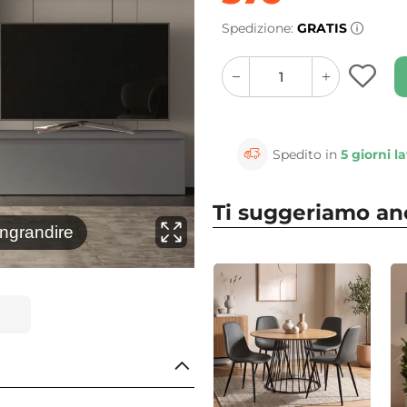
Spedizione:
GRATIS
quantity
quantity
plus
minus
button
button
Spedito in
5 giorni la
Ti suggeriamo a
⚲
ingrandire
Clicca 