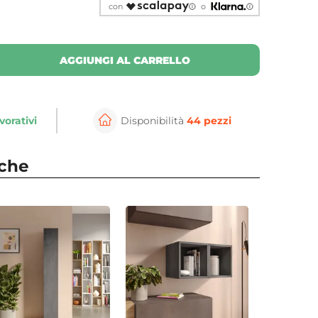
con
o
AGGIUNGI AL CARRELLO
vorativi
Disponibilità
44 pezzi
nche
⚲
per ingrandire
Cli