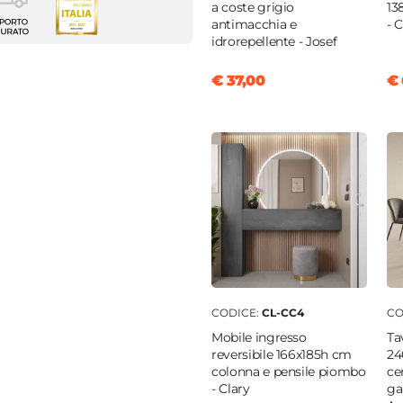
 attrezzata
a coste grigio
13
antimacchia e
- 
idrorepellente - Josef
enti
€ 37,00
€ 
 giorno
|
Cassetti
|
Ante
nobilitato
 TV
m
m
CODICE:
CL-CC4
CO
Mobile ingresso
Ta
reversibile 166x185h cm
24
enti
colonna e pensile piombo
ce
- Clary
ga
ti