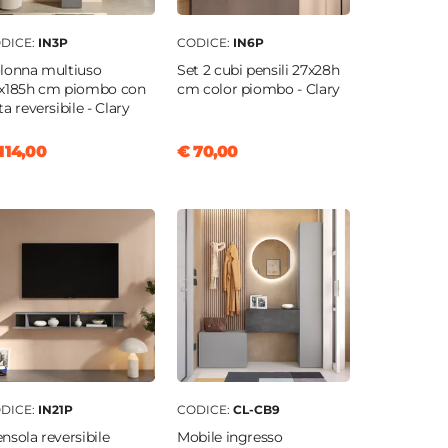
DICE:
IN3P
CODICE:
IN6P
lonna multiuso
Set 2 cubi pensili 27x28h
x185h cm piombo con
cm color piombo - Clary
ta reversibile - Clary
114,00
€ 70,00
DICE:
IN21P
CODICE:
CL-CB9
nsola reversibile
Mobile ingresso