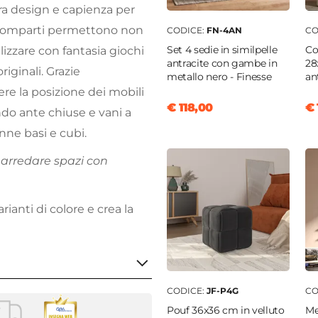
tra design e capienza per
i scomparti permettono non
CODICE:
FN-4AN
CO
Set 4 sedie in similpelle
Co
lizzare con fantasia giochi
antracite con gambe in
28
riginali. Grazie
metallo nero - Finesse
an
ere la posizione dei mobili
€ 118,00
€ 
ndo ante chiuse e vani a
onne basi e cubi.
r arredare spazi con
rianti di colore e crea la
CODICE:
JF-P4G
CO
Pouf 36x36 cm in velluto
Me