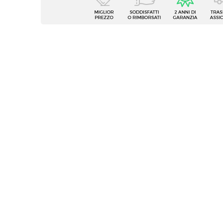
Tipologia
Parete
Serie
Clary
Numero Elementi
7 elem
Struttura
Vani a
Materiale
Legno 
Colore
Grigio
Finitura
Opaca
Reversibile
Si
Assemblato
No
Caratteristiche Mobile TV
Tipologia
Mobile
Larghezza
276 c
Profondità
39,8 c
Altezza
40 cm
Numero Elementi
2 elem
Struttura
Casset