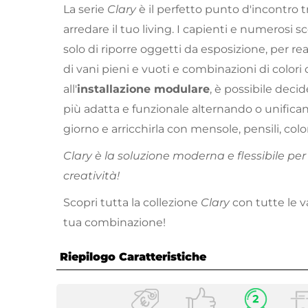
La serie
Clary
è il perfetto punto d'incontro 
arredare il tuo living. I capienti e numeros
solo di riporre oggetti da esposizione, per rea
di vani pieni e vuoti e combinazioni di colori o
all'
installazione modulare
, è possibile decid
più adatta e funzionale alternando o unifica
giorno e arricchirla con mensole, pensili, col
Clary è la soluzione moderna e flessibile pe
creatività!
Scopri tutta la collezione
Clary
con tutte le va
tua combinazione!
Riepilogo Caratteristiche
Caratteristiche Generali