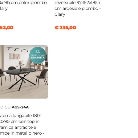
8x19h cm color piombo
reversibile 97-152x185h
Clary
cm ardesia e piombo -
Clary
63,00
€ 235,00
DICE:
AGS-24A
volo allungabile 180-
0x90 cm con top in
ramica antracite e
mbe in metallo nero -