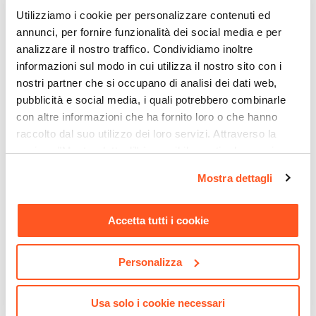
Utilizziamo i cookie per personalizzare contenuti ed
annunci, per fornire funzionalità dei social media e per
analizzare il nostro traffico. Condividiamo inoltre
informazioni sul modo in cui utilizza il nostro sito con i
nostri partner che si occupano di analisi dei dati web,
pubblicità e social media, i quali potrebbero combinarle
con altre informazioni che ha fornito loro o che hanno
raccolto dal suo utilizzo dei loro servizi. Attraverso la
sezione "Mostra dettagli" è possibile gestire le proprie
opzioni e modificare le preferenze espresse in qualsiasi
Mostra dettagli
momento. Per maggiori informazioni si invita a leggere la
nostra
Cookie Policy
.
Accetta tutti i cookie
Personalizza
Usa solo i cookie necessari
CODICE:
GAL34EFT