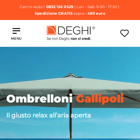
Cerchi aiuto?
0832 156 0529
| Lun - Sab: 9.00 - 17.30 |
Spedizione GRATIS
sopra i
490 euro
MENU
Ombrelloni
Gallipoli
Il giusto relax all’aria aperta