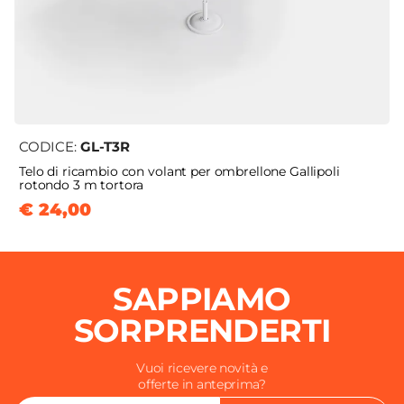
CODICE:
GL-T3R
Telo di ricambio con volant per ombrellone Gallipoli
rotondo 3 m tortora
€ 24,00
SAPPIAMO
SORPRENDERTI
Vuoi ricevere novità e
offerte in anteprima?