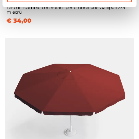
Telo di ricambio con volant per ombrellone Gallipoli 3x4
m ecrù
€ 34,00