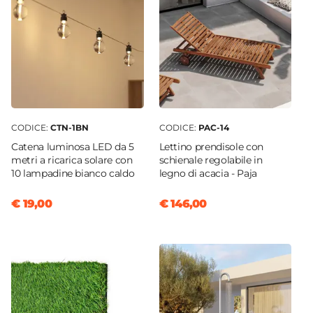
CODICE:
CTN-1BN
CODICE:
PAC-14
Catena luminosa LED da 5
Lettino prendisole con
metri a ricarica solare con
schienale regolabile in
10 lampadine bianco caldo
legno di acacia - Paja
€ 19,00
€ 146,00