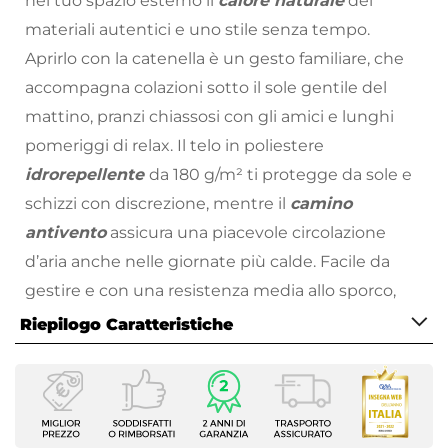
nel tuo spazio esterno il
calore naturale
dei
materiali autentici e uno stile senza tempo.
Aprirlo con la catenella è un gesto familiare, che
accompagna colazioni sotto il sole gentile del
mattino, pranzi chiassosi con gli amici e lunghi
pomeriggi di relax. Il telo in poliestere
idrorepellente
da 180 g/m² ti protegge da sole e
schizzi con discrezione, mentre il
camino
antivento
assicura una piacevole circolazione
d’aria anche nelle giornate più calde. Facile da
gestire e con una resistenza media allo sporco,
Gallipoli è pensato per la
vita vera
: per chi ama la
Riepilogo Caratteristiche
bellezza senza complicazioni, per chi sa
Caratteristiche
apprezzare l’ombra giusta al momento giusto.
Tipologia
Non è solo un ombrellone: è il punto di partenza
Palo centrale
delle tue giornate migliori all’aperto.