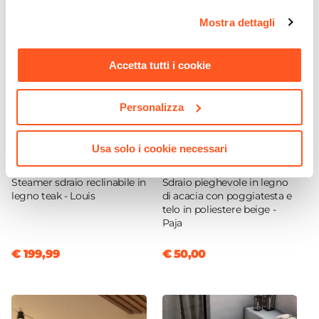
Si
opzioni e modificare le preferenze espresse in qualsiasi
Volant
Mostra dettagli
momento. Per maggiori informazioni si invita a leggere la
Si
nostra
Cookie Policy
.
Contrappeso Compatibile
Accetta tutti i cookie
Base per ombrellone a palo centrale (non inclusa)
Personalizza
Usa solo i cookie necessari
CODICE:
LS-ST
CODICE:
PA-BEI
Steamer sdraio reclinabile in
Sdraio pieghevole in legno
legno teak - Louis
di acacia con poggiatesta e
telo in poliestere beige -
Paja
€ 199,99
€ 50,00