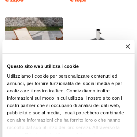
Legno
Numero Stecche
4 stecche
Dimensioni Stecche
1,7 x 2,8 cm
Spessore Palo
3,8 mm
Colore Telo
Questo sito web utilizza i cookie
Tortora
Utilizziamo i cookie per personalizzare contenuti ed
Camino Antivento
annunci, per fornire funzionalità dei social media e per
CODICE:
PAC-15
CODICE:
RTL-4MR
Si
analizzare il nostro traffico. Condividiamo inoltre
Lettino prendisole con ruote
Base ombrellone con ruote
Materiale Telo
e vassoio in legno di acacia
50x50 cm da 40 kg in
informazioni sul modo in cui utilizza il nostro sito con i
e textilene ecrù - Paja
cemento grigio con
Poliestere
nostri partner che si occupano di analisi dei dati web,
maniglia retrattile - Ritals
pubblicità e social media, i quali potrebbero combinarle
Grammatura Telo
con altre informazioni che ha fornito loro o che hanno
180 g/mq
€ 166,01
€ 197,99
raccolto dal suo utilizzo dei loro servizi. Attraverso la
Telo Idrorepellente
sezione "Mostra dettagli" è possibile gestire le proprie