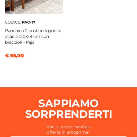
CODICE:
PAC-17
Panchina 2 posti in legno di
acacia 120x59 cm con
braccioli - Paja
€ 95,00
SAPPIAMO
SORPRENDERTI
Vuoi ricevere novità e
offerte in anteprima?