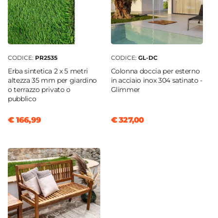
CODICE:
PR2535
CODICE:
GL-DC
Erba sintetica 2 x 5 metri
Colonna doccia per esterno
altezza 35 mm per giardino
in acciaio inox 304 satinato -
o terrazzo privato o
Glimmer
pubblico
€ 166,99
€ 327,00