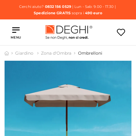
Cerchi aiuto?
0832 156 0529
| Lun - Sab: 9.00 - 17.30 |
Spedizione GRATIS
sopra i
490 euro
MENU
Giardino
Zona d'Ombra
Ombrelloni