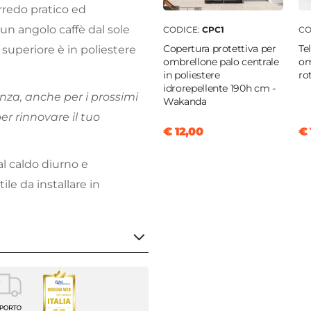
redo pratico ed
un angolo caffè dal sole
CODICE:
CPC1
CO
Copertura protettiva per
Te
o superiore è in poliestere
ombrellone palo centrale
om
in poliestere
ro
idrorepellente 190h cm -
nza, anche per i prossimi
Wakanda
per rinnovare il tuo
€ 12,00
€ 
al caldo diurno e
ile da installare in
 cm