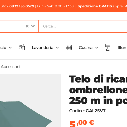
aiuto?
0832 156 0529
| Lun - Sab: 9.00 - 17.30 |
Spedizione GRATIS
sopra i
icio
Lavanderia
Cucina
Illu
e Accessori
Telo di ric
ombrellone
250 m in po
Codice:
GAL25VT
5
,00
€