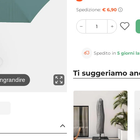
Spedizione:
€ 6,90
quantity
quantity
plus
minus
button
button
Spedito in
5 giorni la
Ti suggeriamo a
⚲
ingrandire
Clicca 