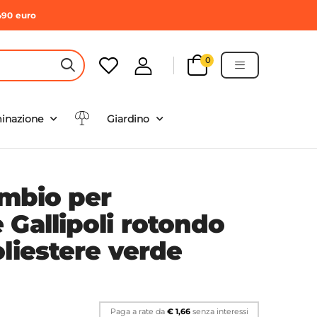
490 euro
0
HEADER SEARCH BUTTON
minazione
Giardino
ambio per
 Gallipoli rotondo
liestere verde
Paga a rate da
€ 1,66
senza interessi