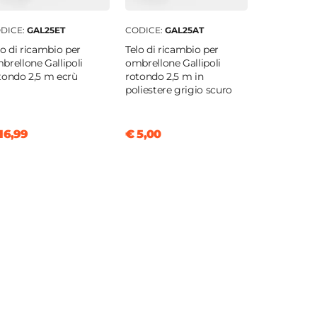
DICE:
GAL25ET
CODICE:
GAL25AT
lo di ricambio per
Telo di ricambio per
brellone Gallipoli
ombrellone Gallipoli
tondo 2,5 m ecrù
rotondo 2,5 m in
poliestere grigio scuro
16,99
€ 5,00