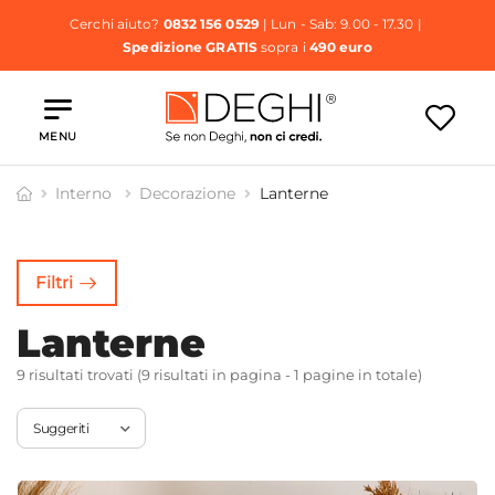
Cerchi aiuto?
0832 156 0529
| Lun - Sab: 9.00 - 17.30 |
Spedizione GRATIS
sopra i
490 euro
MENU
Interno
Decorazione
Lanterne
orazioni
Organizer
Ceste
Paraventi
 Parete
Portaoggett
Filtri
i
Lanterne
9 risultati trovati (9 risultati in pagina - 1 pagine in totale)