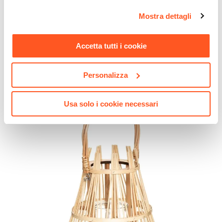
opzioni e modificare le preferenze espresse in qualsiasi
Mostra dettagli
momento. Per maggiori informazioni si invita a leggere la
nostra
Cookie Policy
.
CODICE:
CR-NNT
Accetta tutti i cookie
Lanterna da giardino 73 h cm in bambù e vetro
€ 45,99
Personalizza
Usa solo i cookie necessari