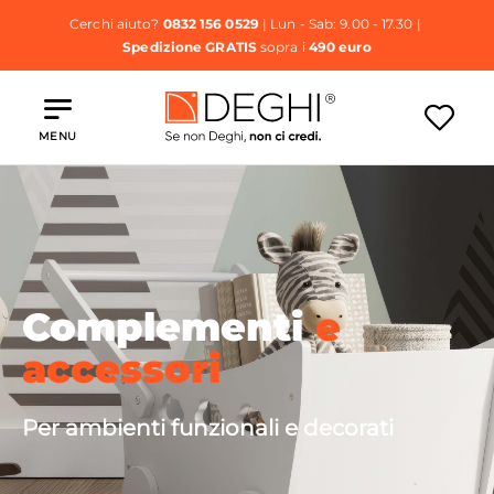
Cerchi aiuto?
0832 156 0529
| Lun - Sab: 9.00 - 17.30 |
Spedizione GRATIS
sopra i
490 euro
MENU
Complementi
e
accessori
Per ambienti funzionali e decorati