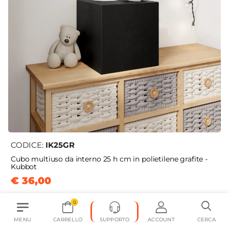
CODICE:
IK25GR
Cubo multiuso da interno 25 h cm in polietilene grafite -
Kubbot
€ 36,00
0
MENU
CARRELLO
SUPPORTO
ACCOUNT
CERCA