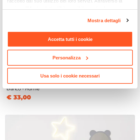
raccolto dal suo utilizzo dei loro servizi. Attraverso la
sezione "Mostra dettagli" è possibile gestire le proprie
opzioni e modificare le preferenze espresse in qualsiasi
Mostra dettagli
momento. Per maggiori informazioni si invita a leggere la
nostra
Cookie Policy
.
Accetta tutti i cookie
Personalizza
CODICE:
AB-C37
Usa solo i cookie necessari
Appendiabiti per bambini 60x99h cm in legno e legno
bianco - Homie
€ 33,00