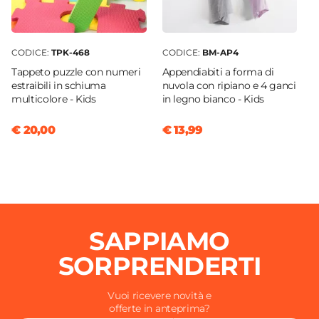
CODICE:
TPK-468
CODICE:
BM-AP4
Tappeto puzzle con numeri
Appendiabiti a forma di
estraibili in schiuma
nuvola con ripiano e 4 ganci
multicolore - Kids
in legno bianco - Kids
€ 20,00
€ 13,99
SAPPIAMO
SORPRENDERTI
Vuoi ricevere novità e
offerte in anteprima?