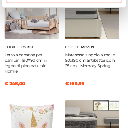
CODICE:
LC-B19
CODICE:
MC-919
Letto a capanna per
Materasso singolo a molle
bambini 190X90 cm in
90x190 cm antibatterico h
legno di pino naturale -
25 cm - Memory Spring
Homie
€ 248,00
€ 169,99