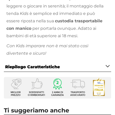
leggere o giocare in serenità; il montaggio della
tenda
Kids
è semplice ed immediato e può
essere riposta nella sua
custodia trasportabile
con manico
per portarla ovunque. Adatto ai
bambini di età superiore ai 18 mesi.
Con Kids imparare non è mai stato così
divertente e sicuro!
Scopri tutte le linee a misura di bambino:
Kids,
Riepilogo Caratteristiche
Carezza, Timothy e Rattantouille
!
Caratteristiche
Tipologia
Giocattoli
Dimensioni
100 x 100 cm
Ti suggeriamo anche
Altezza