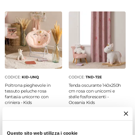
135 cm
Per Ambienti
Interni
Materiale
Tessuto
Colore
Rosa
Materiale Tela
Tessuto
CODICE:
KID-UNQ
CODICE:
TND-72E
Poltrona pieghevole in
Tenda oscurante 140x250h
tessuto peluche rosa
cm rosa con unicorni e
fantasia unicorno con
stelle fosforescenti -
criniera - Kids
Oceania Kids
€ 26,00
€ 16,99
Questo sito web utilizza i cookie