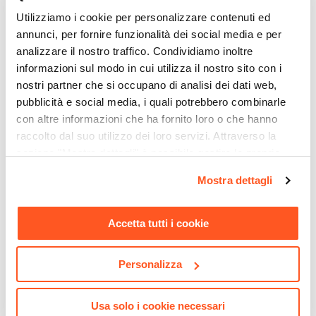
Utilizziamo i cookie per personalizzare contenuti ed
annunci, per fornire funzionalità dei social media e per
analizzare il nostro traffico. Condividiamo inoltre
informazioni sul modo in cui utilizza il nostro sito con i
nostri partner che si occupano di analisi dei dati web,
pubblicità e social media, i quali potrebbero combinarle
con altre informazioni che ha fornito loro o che hanno
raccolto dal suo utilizzo dei loro servizi. Attraverso la
CODICE:
CR-LUT
CODICE:
SL-B14
sezione "Mostra dettagli" è possibile gestire le proprie
Portaoggetti per bambini
Set copripiumino 140x200
opzioni e modificare le preferenze espresse in qualsiasi
Mostra dettagli
con carrillon musicale
cm double face e federa in
momento. Per maggiori informazioni si invita a leggere la
fantasia unicorno rosa - Kids
cotone bianco e rosa -
nostra
Cookie Policy
.
Timothy Kids
Accetta tutti i cookie
€ 12,00
€ 21,00
Personalizza
Usa solo i cookie necessari