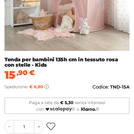
Tenda per bambini 135h cm in tessuto rosa
con stelle - Kids
15
,90
€
Spedizione:
€ 6,90
Codice:
TND-15A
Paga a rate da
€ 5,30
senza interessi
con
o
quantity
quantity
plus
minus
button
button