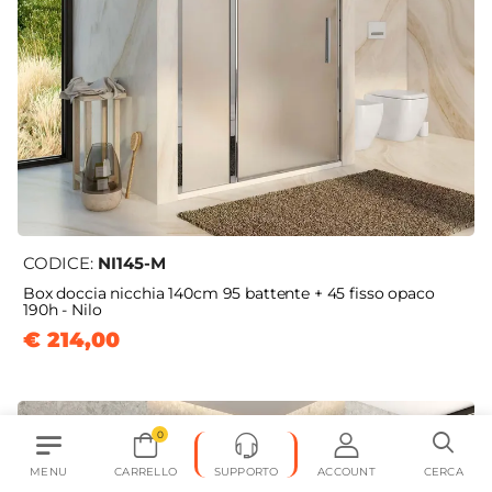
CODICE:
NI145-M
Box doccia nicchia 140cm 95 battente + 45 fisso opaco
190h - Nilo
€ 214,00
0
MENU
CARRELLO
SUPPORTO
ACCOUNT
CERCA