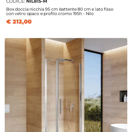
CODICE:
NIL815-M
Box doccia nicchia 95 cm battente 80 cm e lato fisso
con vetro opaco e profilo cromo 195h - Nilo
€ 212,00