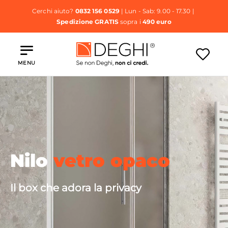
Cerchi aiuto?
0832 156 0529
| Lun - Sab: 9.00 - 17.30 |
Spedizione GRATIS
sopra i
490 euro
MENU
Nilo
vetro opaco
Il box che adora la privacy