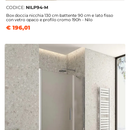
CODICE:
NILP94-M
Box doccia nicchia 130 cm battente 90 cm e lato fisso
con vetro opaco e profilo cromo 190h - Nilo
€ 196,01