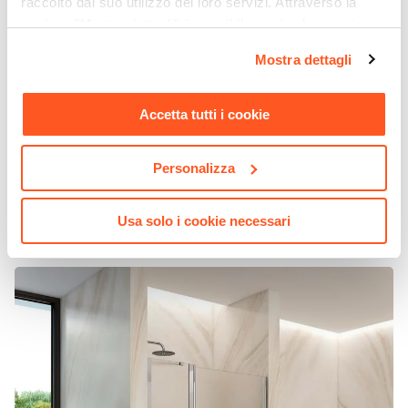
raccolto dal suo utilizzo dei loro servizi. Attraverso la
sezione "Mostra dettagli" è possibile gestire le proprie
opzioni e modificare le preferenze espresse in qualsiasi
Mostra dettagli
momento. Per maggiori informazioni si invita a leggere la
nostra
Cookie Policy
.
Accetta tutti i cookie
CODICE:
NI835-M
Personalizza
Box doccia nicchia 110cm 75 battente + 35 giunto opaco
190h - Nilo
€ 202,00
Usa solo i cookie necessari