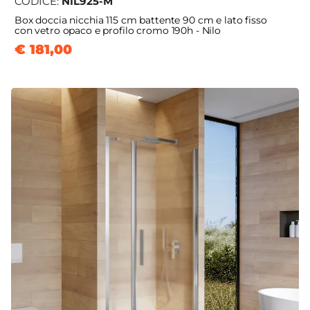
CODICE:
NIL925-M
Box doccia nicchia 115 cm battente 90 cm e lato fisso
con vetro opaco e profilo cromo 190h - Nilo
€ 181,00