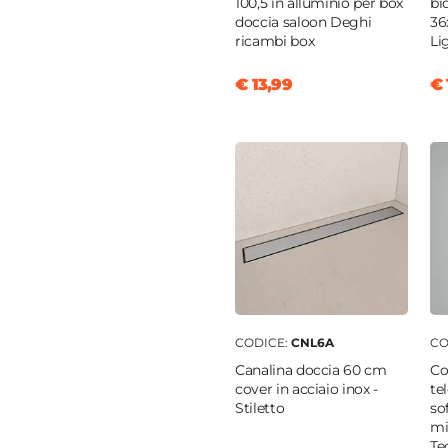
100,5 in alluminio per box
bi
doccia saloon Deghi
36
ricambi box
Li
nio
€ 13,99
€ 
to
ia
o
tica
tto doccia
|
Filopavimento
CODICE:
CNL6A
CO
Canalina doccia 60 cm
Co
cover in acciaio inox -
te
Stiletto
so
mi
Te