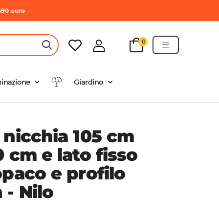
490 euro
0
HEADER SEARCH BUTTON
minazione
Giardino
 nicchia 105 cm
 cm e lato fisso
paco e profilo
- Nilo