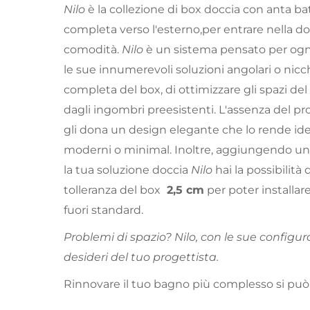
Nilo
è la collezione di box doccia con anta b
completa verso l'esterno,per entrare nella d
comodità.
Nilo
è un sistema pensato per ogn
le sue innumerevoli soluzioni angolari o nicchi
completa del box, di ottimizzare gli spazi del
dagli ingombri preesistenti. L'assenza del pro
gli dona un design elegante che lo rende id
moderni o minimal. Inoltre, aggiungendo un 
la tua soluzione doccia
Nilo
hai la possibilità
tolleranza del box
2,5 cm
per poter installare
fuori standard.
Problemi di spazio? Nilo, con le sue configura
desideri del tuo progettista.
Rinnovare il tuo bagno più complesso si può,