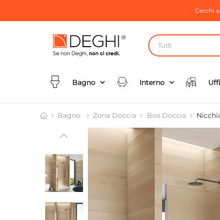
Cerchi 
Tutti
Bagno
Interno
Uff
Bagno
Zona Doccia
Box Doccia
Nicchi