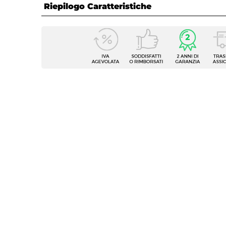
Riepilogo Caratteristiche
Caratteristiche
Tipologia
Nicchi
Larghezza
105 c
Altezza
195 c
Serie
Nilo
Apertura
Batte
Installazione Reversibile
Si
Regolabile
Si
Larghezza Da - A
103,5 
Estensibile
Tramite
Larghezza Massima 1 Profilo
110 cm
Larghezza Massima 2 Profili
112,5 
Dimensione Entrata
78 cm
Materiale Anta
Vetro 