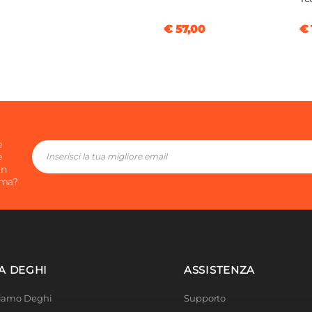
€ 57,00
€ 
e
e
in
ima?
A DEGHI
ASSISTENZA
Siamo Deghi
Supporto