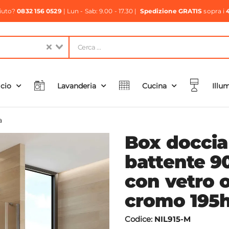
aiuto?
0832 156 0529
| Lun - Sab: 9.00 - 17.30 |
Spedizione GRATIS
sopra i
icio
Lavanderia
Cucina
Illu
a
Box doccia
battente 90
con vetro o
cromo 195h 
Codice:
NIL915-M