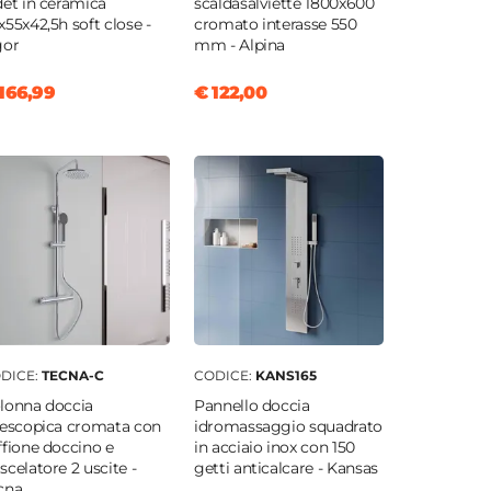
det in ceramica
scaldasalviette 1800x600
x55x42,5h soft close -
cromato interasse 550
gor
mm - Alpina
166,99
€ 122,00
DICE:
TECNA-C
CODICE:
KANS165
lonna doccia
Pannello doccia
lescopica cromata con
idromassaggio squadrato
ffione doccino e
in acciaio inox con 150
scelatore 2 uscite -
getti anticalcare - Kansas
cna