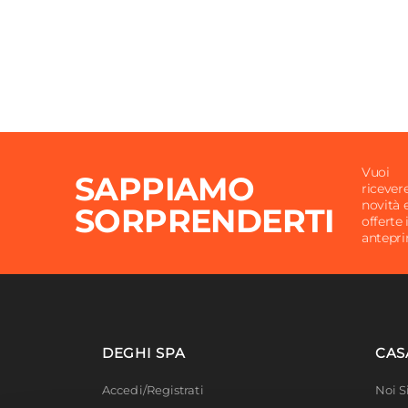
Vuoi
SAPPIAMO
ricever
novità 
SORPRENDERTI
offerte 
antepr
DEGHI SPA
CAS
Accedi/Registrati
Noi 