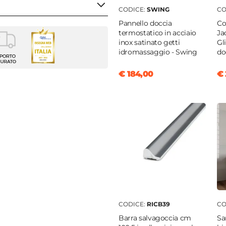
CODICE:
SWING
CO
Pannello doccia
Co
termostatico in acciaio
Ja
inox satinato getti
Gl
a
idromassaggio - Swing
do
m
€ 184,00
€ 
m
nte
cm
|
107,5 cm
 profilo "Nilo cromo" - € 35
cm
CODICE:
RICB39
CO
Barra salvagoccia cm
Sa
temperato