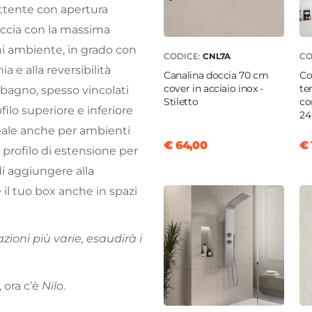
attente con apertura
occia con la massima
i ambiente, in grado con
CODICE:
CNL7A
CO
a e alla reversibilità
Canalina doccia 70 cm
Co
cover in acciaio inox -
te
 bagno, spesso vincolati
Stiletto
co
filo superiore e inferiore
24
eale anche per ambienti
€ 64,00
€ 
profilo di estensione per
 di aggiungere alla
 il tuo box anche in spazi
zioni più varie, esaudirà i
 ora c’è
Nilo
.