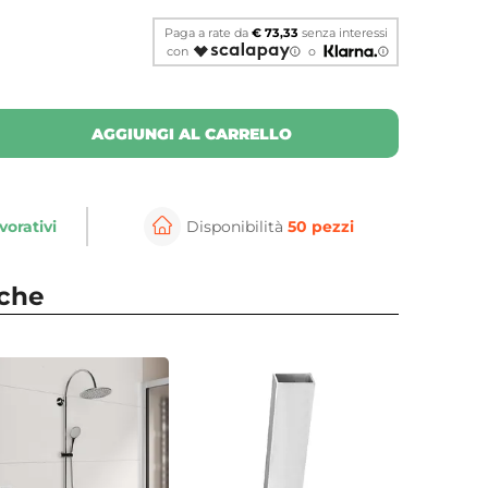
Paga a rate da
€ 73,33
senza interessi
con
o
AGGIUNGI AL CARRELLO
vorativi
Disponibilità
50 pezzi
⚲
per ingrandire
Cli
nche