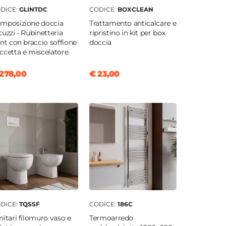
DICE:
GLINTDC
CODICE:
BOXCLEAN
mposizione doccia
Trattamento anticalcare e
cuzzi - Rubinetteria
ripristino in kit per box
int con braccio soffione
doccia
ccetta e miscelatore
278,00
€ 23,00
DICE:
TQSSF
CODICE:
186C
nitari filomuro vaso e
Termoarredo