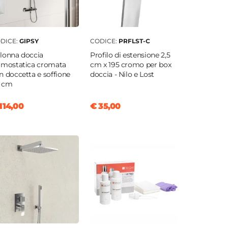
DICE:
GIPSY
CODICE:
PRFLST-C
lonna doccia
Profilo di estensione 2,5
rmostatica cromata
cm x 195 cromo per box
n doccetta e soffione
doccia - Nilo e Lost
 cm
114,00
€ 35,00