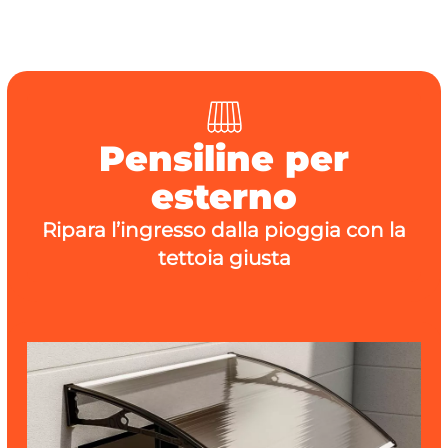
Pensiline per
esterno
Ripara l’ingresso dalla pioggia con la
tettoia giusta