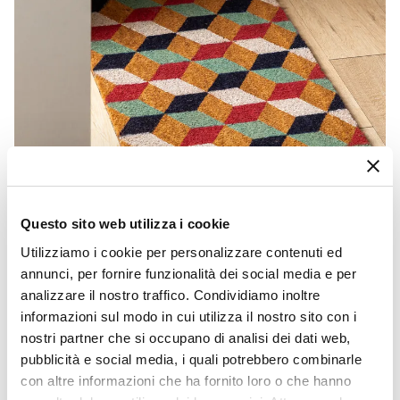
Questo sito web utilizza i cookie
Utilizziamo i cookie per personalizzare contenuti ed
annunci, per fornire funzionalità dei social media e per
CODICE:
ZRB-33S
analizzare il nostro traffico. Condividiamo inoltre
informazioni sul modo in cui utilizza il nostro sito con i
Zerbino 45x75 cm in coir naturale con disegno
geometrico cubi colorati
nostri partner che si occupano di analisi dei dati web,
€ 9,00
pubblicità e social media, i quali potrebbero combinarle
con altre informazioni che ha fornito loro o che hanno