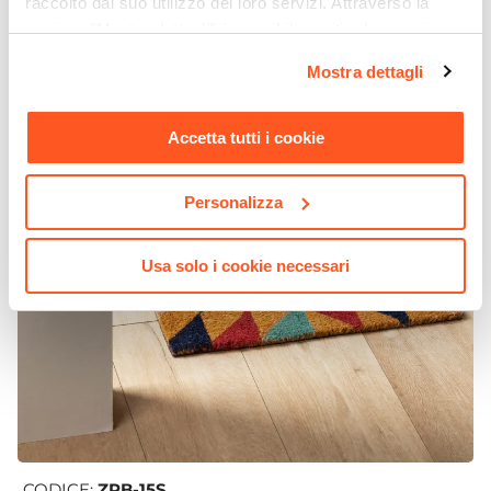
raccolto dal suo utilizzo dei loro servizi. Attraverso la
sezione "Mostra dettagli" è possibile gestire le proprie
opzioni e modificare le preferenze espresse in qualsiasi
Mostra dettagli
momento. Per maggiori informazioni si invita a leggere la
nostra
Cookie Policy
.
Accetta tutti i cookie
Personalizza
Usa solo i cookie necessari
CODICE:
ZRB-15S