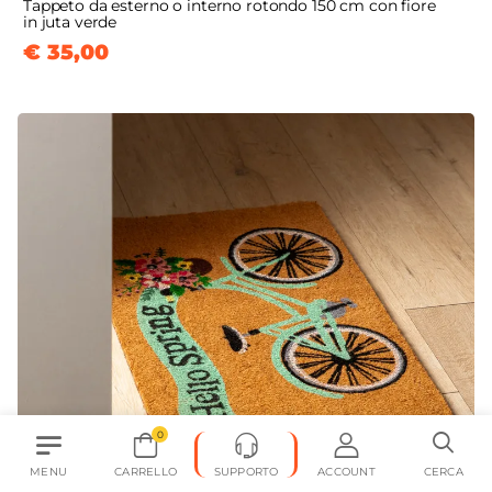
Tappeto da esterno o interno rotondo 150 cm con fiore
in juta verde
€ 35,00
0
MENU
CARRELLO
SUPPORTO
ACCOUNT
CERCA