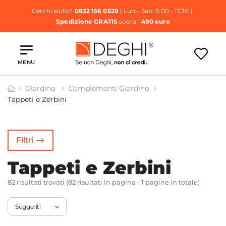
Cerchi aiuto?
0832 156 0529
| Lun - Sab: 9.00 - 17.30 |
Spedizione GRATIS
sopra i
490 euro
MENU
Giardino
Complementi Giardino
Tappeti e Zerbini
paré da
Docce da
Tappeti e
Erba
ardino
Esterno
Zerbini
Sintetica
Filtri
Tappeti e Zerbini
82 risultati trovati (82 risultati in pagina - 1 pagine in totale)