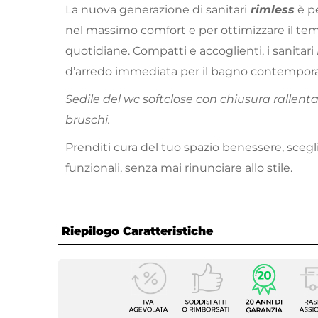
La nuova generazione di sanitari
rimless
è pe
nel massimo comfort e per ottimizzare il tem
quotidiane. Compatti e accoglienti, i sanitari
d’arredo immediata per il bagno contempor
Sedile del wc softclose con chiusura rallent
bruschi.
Prenditi cura del tuo spazio benessere, scegl
funzionali, senza mai rinunciare allo stile.
Riepilogo Caratteristiche
Caratteristiche Generali
Tipologia
Sospe
Tipo Di Scarico
A pare