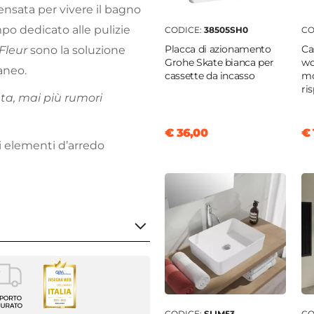
nsata per vivere il bagno
po dedicato alle pulizie
CODICE:
38505SH0
CO
Placca di azionamento
Ca
Fleur
sono la soluzione
Grohe Skate bianca per
wc
aneo.
cassette da incasso
mo
ri
ata, mai più rumori
€ 36,00
€ 
i elementi d’arredo
so
te
CODICE:
SLIM53
CO