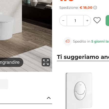
Spedizione:
€ 18,00
quantity
quantity
plus
minus
button
button
Spedito in
5 giorni la
Ti suggeriamo a
⚲
ingrandire
Clicca 