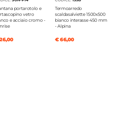
antana portarotolo e
Termoarredo
rtascopino vetro
scaldasalviette 1500x500
anco e acciaio cromo -
bianco interasse 450 mm
nrise
- Alpina
26,00
€ 66,00