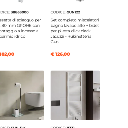
DICE:
38863000
CODICE:
GUN122
ssetta di sciacquo per
Set completo miscelatori
 80 mm GROHE con
bagno lavabo alto + bidet
ntaggio a incasso a
per piletta click clack
sparmio idrico
Jacuzzi - Rubinetteria
Gun
102,00
€ 126,00
DICE:
SUN-PI4
CODICE:
155B