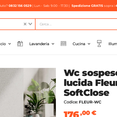
aiuto?
0832 156 0529
| Lun - Sab: 9.00 - 17.30 |
Spedizione GRATIS
sopra i
icio
Lavanderia
Cucina
Illu
Wc sospeso
lucida Fleu
SoftClose
Codice:
FLEUR-WC
176
,00
€