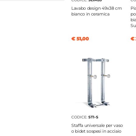
brida - Rimless
Lavabo design 49x38 cm
Pi
bianco in ceramica
po
bi
Su
€ 51,00
€ 
o
clusa
o
ica
CODICE:
ST1-S
cluso
Staffa universale per vaso
o bidet sospesi in acciaio
cluse