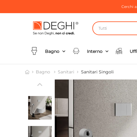
Cerchi 
Tutti
Bagno
Interno
Uff
Bagno
Sanitari
Sanitari Singoli