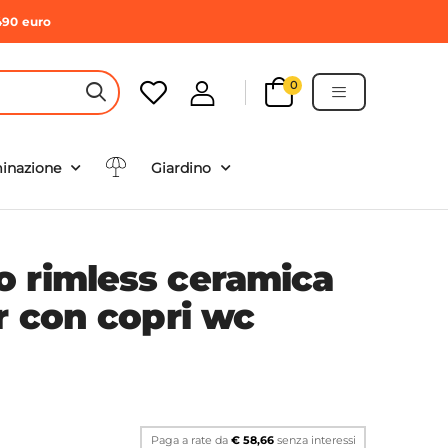
490 euro
0
HEADER SEARCH BUTTON
minazione
Giardino
 rimless ceramica
r con copri wc
Paga a rate da
€ 58,66
senza interessi