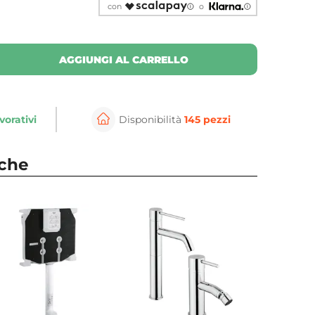
con
o
AGGIUNGI AL CARRELLO
vorativi
Disponibilità
145 pezzi
nche
⚲
per ingrandire
Cli