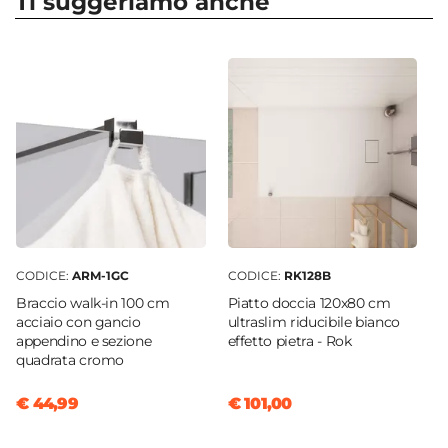
Ti suggeriamo anche
Apertura
Walk in
Dimensione
80 x 80 cm
Regolabile
Si
Larghezza Da - A
78,5 cm
|
80 cm
Profondità Da - A
80 cm
|
78,5 cm
CODICE:
ARM-1GC
CODICE:
RK128B
Entrata
Braccio walk-in 100 cm
Piatto doccia 120x80 cm
Su lato a scelta
acciaio con gancio
ultraslim riducibile bianco
Dimensione Entrata
appendino e sezione
effetto pietra - Rok
quadrata cromo
40 cm
Materiale Anta
€ 44,99
€ 101,00
Vetro temperato
Finitura Anta