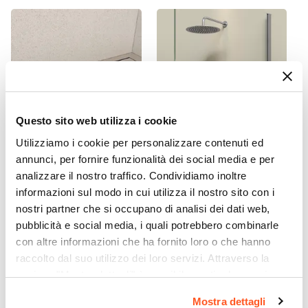
Fumè
Anticalcare
Si
Spessore Anta
8 mm
Materiale Profilo
Questo sito web utilizza i cookie
Alluminio
Utilizziamo i cookie per personalizzare contenuti ed
Colore Profilo
CODICE:
CNL5P
CODICE:
LIR-IB5S3
annunci, per fornire funzionalità dei social media e per
Cromo
analizzare il nostro traffico. Condividiamo inoltre
Canalina doccia 50 cm
Set incasso doccia con
Braccio Di Sostegno
cover piastrellabile in
braccio 35 cm e soffione 30
informazioni sul modo in cui utilizza il nostro sito con i
acciaio inox - Stiletto
cm cromo – Lir
Riducibile da 100 fino a 50 cm
|
Incluso
nostri partner che si occupano di analisi dei dati web,
Installazione
pubblicità e social media, i quali potrebbero combinarle
€ 56,00
€ 75,01
Su piatto doccia
|
Filopavimento
con altre informazioni che ha fornito loro o che hanno
raccolto dal suo utilizzo dei loro servizi. Attraverso la
sezione "Mostra dettagli" è possibile gestire le proprie
opzioni e modificare le preferenze espresse in qualsiasi
Mostra dettagli
momento. Per maggiori informazioni si invita a leggere la