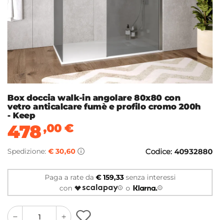
Box doccia walk-in angolare 80x80 con
vetro anticalcare fumè e profilo cromo 200h
- Keep
478
,00
€
Spedizione:
€ 30,60
Codice:
40932880
Paga a rate da
€ 159,33
senza interessi
con
o
quantity
quantity