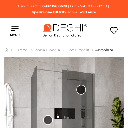
Cerchi aiuto?
0832 156 0529
| Lun - Sab: 9.00 - 17.30 |
Spedizione GRATIS
sopra i
490 euro
MENU
Bagno
Zona Doccia
Box Doccia
Angolare