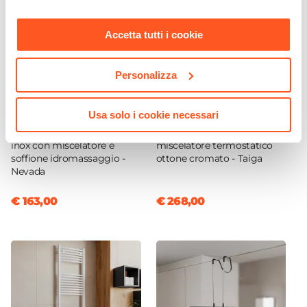
nostra
Cookie Policy
.
Accetta tutti i cookie
Personalizza
CODICE:
NEVADA
CODICE:
TAIGA
Usa solo i cookie necessari
Pannello doccia in acciaio
Colonna doccia telescopica
inox con miscelatore e
miscelatore termostatico
soffione idromassaggio -
ottone cromato - Taiga
Nevada
€ 163,00
€ 268,00