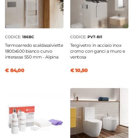
CODICE:
186BC
CODICE:
PVT-BI1
Termoarredo scaldasalviette
Tergivetro in acciaio inox
1800x600 bianco curvo
cromo con ganci a muro e
interasse 550 mm - Alpina
ventosa
€ 84,00
€ 10,50