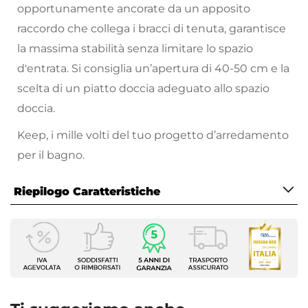
opportunamente ancorate da un apposito
raccordo che collega i bracci di tenuta, garantisce
la massima stabilità senza limitare lo spazio
d'entrata. Si consiglia un’apertura di 40-50 cm e la
scelta di un piatto doccia adeguato allo spazio
doccia.
Keep, i mille volti del tuo progetto d’arredamento
per il bagno.
Lasciati ispirare dalle finiture dei profili e scegli il
Riepilogo Caratteristiche
tuo walk-in due lati completamente reversibile e
adattabile alle tue esigenze, con Keep troverai la
Caratteristiche
soluzione perfetta per te.
Serie
Keep
Altezza
200 cm