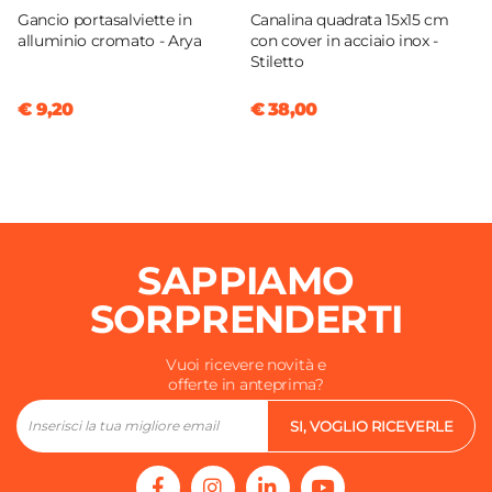
Gancio portasalviette in
Canalina quadrata 15x15 cm
alluminio cromato - Arya
con cover in acciaio inox -
Stiletto
€ 9,20
€ 38,00
SAPPIAMO
SORPRENDERTI
Vuoi ricevere novità e
offerte in anteprima?
SI, VOGLIO RICEVERLE