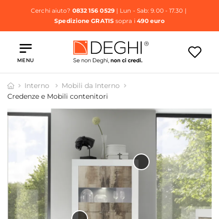
Cerchi aiuto?
0832 156 0529
| Lun - Sab: 9.00 - 17.30 |
Spedizione GRATIS
sopra i
490 euro
MENU
Interno
Mobili da Interno
Credenze e Mobili contenitori