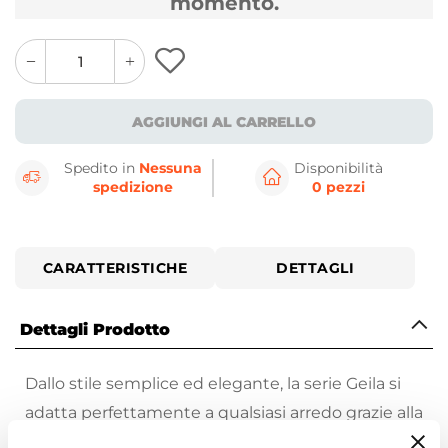
momento.
quantity
quantity
plus
minus
button
button
AGGIUNGI AL CARRELLO
Spedito in
Nessuna
Disponibilità
spedizione
0 pezzi
CARATTERISTICHE
DETTAGLI
Dettagli Prodotto
Dallo stile semplice ed elegante, la serie Geila si
adatta perfettamente a qualsiasi arredo grazie alla
varietà di finiture che la contraddistinguono.