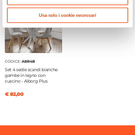
162 cm
Usa solo i cookie necessari
Profondità
43 cm
Colore Struttura
Bianco
Spessore Pannello
1,6 cm
CODICE:
ABR4B
Materiale Piano
Set 4 sedie scandi bianche
Legno nobilitato
gambe in legno con
cuscino - Alborg Plus
Portata Massima Ripiano
10 Kg
€ 82,00
Kit Illuminazione
Non incluso
Effetto
Effetto anticato
Numero Ante