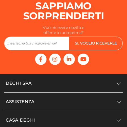
SAPPIAMO
4 ante
Numero Vani
SORPRENDERTI
4 vani
Caratteristiche
Vuoi ricevere novità e
offerte in anteprima?
Guide e cerniere in metallo
Assemblato
SI, VOGLIO RICEVERLE
No
DEGHI SPA
Accedi/Registrati
ASSISTENZA
Noi siamo Deghi
Politica dei prezzi
Supporto
CASA DEGHI
Lavora con noi
Paga a rate