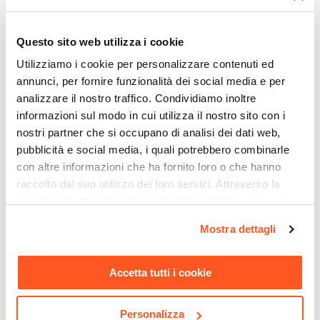
Una varietà di complementi d’arredo che
Questo sito web utilizza i cookie
renderanno il tuo soggiorno un luogo perfetto
Utilizziamo i cookie per personalizzare contenuti ed
per rilassarsi.
annunci, per fornire funzionalità dei social media e per
Esprimi la tua personalità con elementi d’arredo
analizzare il nostro traffico. Condividiamo inoltre
versatili, scegli la finitura che fa per te.
informazioni sul modo in cui utilizza il nostro sito con i
nostri partner che si occupano di analisi dei dati web,
Riepilogo Caratteristiche
pubblicità e social media, i quali potrebbero combinarle
con altre informazioni che ha fornito loro o che hanno
raccolto dal suo utilizzo dei loro servizi. Attraverso la
Caratteristiche
sezione "Mostra dettagli" è possibile gestire le proprie
Tipologia
opzioni e modificare le preferenze espresse in qualsiasi
Vetrina
Mostra dettagli
momento. Per maggiori informazioni si invita a leggere la
Serie
nostra
Cookie Policy
.
Geila
Ti suggeriamo anche
Accetta tutti i cookie
Larghezza
102 cm
Personalizza
Altezza