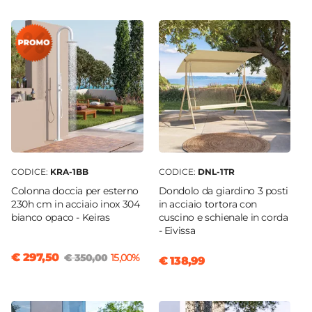
CODICE:
KRA-1BB
CODICE:
DNL-1TR
Colonna doccia per esterno
Dondolo da giardino 3 posti
230h cm in acciaio inox 304
in acciaio tortora con
bianco opaco - Keiras
cuscino e schienale in corda
- Eivissa
€ 297,50
€ 350,00
15,00%
€ 138,99