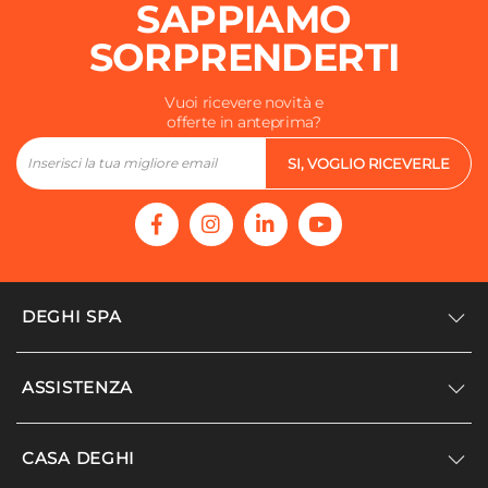
SAPPIAMO
SORPRENDERTI
Vuoi ricevere novità e
offerte in anteprima?
SI, VOGLIO RICEVERLE
DEGHI SPA
Accedi/Registrati
ASSISTENZA
Noi siamo Deghi
Politica dei prezzi
Supporto
CASA DEGHI
Lavora con noi
Paga a rate