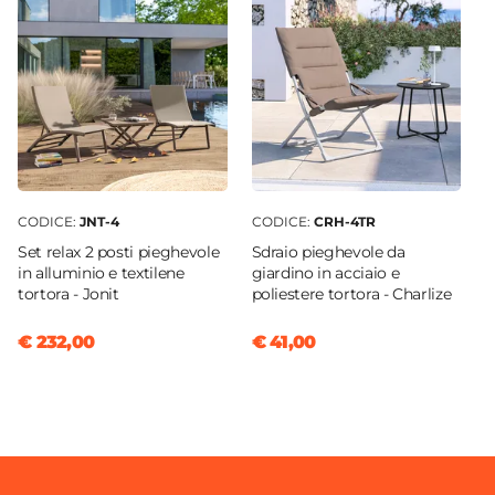
CODICE:
JNT-4
CODICE:
CRH-4TR
Set relax 2 posti pieghevole
Sdraio pieghevole da
in alluminio e textilene
giardino in acciaio e
tortora - Jonit
poliestere tortora - Charlize
€ 232,00
€ 41,00