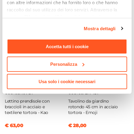
con altre informazioni che ha fornito loro o che hanno
raccolto dal suo utilizzo dei loro servizi. Attraverso la
€ 931,99
€ 19,00
sezione "Mostra dettagli" è possibile gestire le proprie
opzioni e modificare le preferenze espresse in qualsiasi
Mostra dettagli
momento. Per maggiori informazioni si invita a leggere la
nostra
Cookie Policy
.
Accetta tutti i cookie
Personalizza
Usa solo i cookie necessari
CODICE:
KA-BT
CODICE:
EM-45T
Lettino prendisole con
Tavolino da giardino
braccioli in acciaio e
rotondo 45 cm in acciaio
textilene tortora - Kao
tortora - Emoji
€ 63,00
€ 28,00