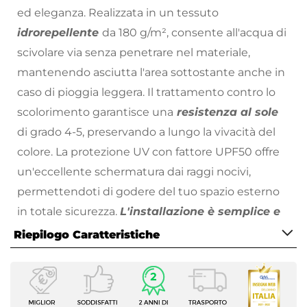
ed eleganza. Realizzata in un tessuto
idrorepellente
da 180 g/m², consente all'acqua di
scivolare via senza penetrare nel materiale,
mantenendo asciutta l'area sottostante anche in
caso di pioggia leggera. Il trattamento contro lo
scolorimento garantisce una
resistenza al sole
di grado 4-5, preservando a lungo la vivacità del
colore. La protezione UV con fattore UPF50 offre
un'eccellente schermatura dai raggi nocivi,
permettendoti di godere del tuo spazio esterno
in totale sicurezza.
L'installazione è semplice e
immediata
grazie ai ganci e le corde da circa 3,5
Riepilogo Caratteristiche
metri inclusi, che assicurano un fissaggio stabile e
Caratteristiche
sicuro.
Tipologia
Scegli la vela ombreggiante idrorepellente
Vela ombreggiante