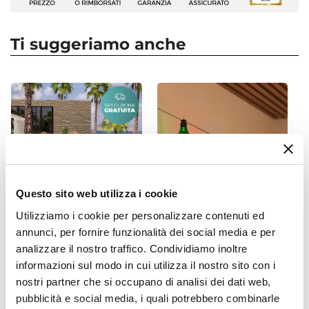
Solaris che più si addice ai tuoi spazi tra le
Forma
diverse forme, dimensioni e colorazioni neutre
Quadrata
Ti suggeriamo anche
disponibili.
Dimensioni
300 x 300 cm
Per creare una
zona fresca al riparo dal sole e
Colore Vela
dall'umidità
in giardino, veranda o campeggio
.
Beige
Per proteggere l'auto o la zona pranzo della casa
Materiale
al mare dal caldo estivo. La vela Solaris unisce
Poliestere
funzionalità e design
, trasformando giardini,
Grammatura
terrazzi e balconi in angoli accoglienti e
180 g/mq
Questo sito web utilizza i cookie
ombreggiati, ideali per rilassarsi nelle giornate più
Corde Di Ancoraggio
Utilizziamo i cookie per personalizzare contenuti ed
calde.
3,5 m
|
Incluse
annunci, per fornire funzionalità dei social media e per
CODICE:
HBN-1NR
CODICE:
CTN-2ML
analizzare il nostro traffico. Condividiamo inoltre
Set pranzo tavolo
Catena luminosa LED da 5
allungabile 180/240x120 cm
metri a ricarica solare con
informazioni sul modo in cui utilizza il nostro sito con i
e 4 poltrone in polyrattan
10 lampadine multicolor
nostri partner che si occupano di analisi dei dati web,
nero e legno teak -
pubblicità e social media, i quali potrebbero combinarle
Habanero