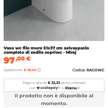
Vaso wc filo muro 51x37 cm salvaspazio
completo di sedile copriwc - Miraj
97
,00
€
Spedizione:
€ 18,00
Codice:
RACOWC
Paga a rate da
€ 32,33
senza interessi
con
o
Il prodotto non è disponibile al
momento.