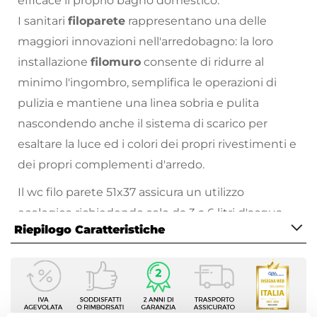
efficace il proprio bagno domestico.
I sanitari
filoparete
rappresentano una delle
maggiori innovazioni nell'arredobagno: la loro
installazione
filomuro
consente di ridurre al
minimo l'ingombro, semplifica le operazioni di
pulizia e mantiene una linea sobria e pulita
nascondendo anche il sistema di scarico per
esaltare la luce ed i colori dei propri rivestimenti e
dei propri complementi d'arredo.
Il wc filo parete 51x37 assicura un utilizzo
ecologico richiedendo solo da 3 a 6 litri d'acqua,
Riepilogo Caratteristiche
grazie alla progettazione accurata.
Il sedile avvolgente riprende la sagoma di questa
Caratteristiche Generali
serie di sanitari per trasmettere un elevato senso
Tipologia
di equilibrio e solidità.
Filomuro