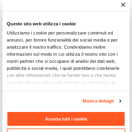
Tipo Di Scarico
A parete
|
A pavimento
Ti suggeriamo anche
Il nostro catalogo di sanitari propone soluzioni
Brida
sempre nuove ed aggiornate che possano
Questo sito web utilizza i cookie
Con brida
migliorare l'abilità dei tuoi ambienti e sappiano
Utilizziamo i cookie per personalizzare contenuti ed
Serie
rispondere alle tue personali esigenze.
annunci, per fornire funzionalità dei social media e per
Miraj
analizzare il nostro traffico. Condividiamo inoltre
La costante ricerca e l'estro di nuovi designers si
Larghezza WC
informazioni sul modo in cui utilizza il nostro sito con i
esprime nella nostra collezione di sanitari, alla
37 cm
nostri partner che si occupano di analisi dei dati web,
ricerca di tendenze emozionali e progetti stilistici
Profondità WC
pubblicità e social media, i quali potrebbero combinarle
funzionali che possano portare nella tua casa i
51 cm
con altre informazioni che ha fornito loro o che hanno
Altezza WC
sanitari che hai sempre sognato.
raccolto dal suo utilizzo dei loro servizi. Attraverso la
sezione "Mostra dettagli" è possibile gestire le proprie
40 cm
CODICE:
CURV1
CODICE:
38863S
opzioni e modificare le preferenze espresse in qualsiasi
Scarico Traslato
Mostra dettagli
Curva tecnica a S per wc
Grohe Cassetta di scarico
momento. Per maggiori informazioni si invita a leggere la
No
filomuro traslato serie
wc con canotto per sanitari
nostra
Cookie Policy
.
Volga, Linde e Nadir
sospesi o filomuro
Copri WC
Accetta tutti i cookie
Incluso
€ 18,61
€ 87,00
Distanza Muro-Centro Scarico