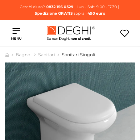
Cerchi aiuto?
0832 156 0529
| Lun - Sab: 9.00 - 17.30 |
Spedizione GRATIS
sopra i
490 euro
MENU
Bagno
Sanitari
Sanitari Singoli