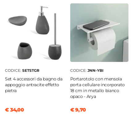
Incluso
Caratteristiche CopriWC
Tipologia Copri WC
Avvolgente
Chiusura Copri WC
Standard
Finitura Copri WC
Lucida
Materiale Copri WC
CODICE:
SETSTGR
CODICE:
JNN-YBI
Termoindurente
Set 4 accessori da bagno da
Portarotolo con mensola
Colore Copri WC
appoggio antracite effetto
porta cellulare incorporato
pietra
18 cm in metallo bianco
Bianco
opaco - Arya
€ 34,00
€ 9,70