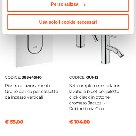
Personalizza
10 cm
Altezza Pavimento-Centro Scarico
19 cm
Usa solo i cookie necessari
Diametro Scarico WC
10 cm
Curva Tecnica
Inclusa
Colore WC
Bianco
CODICE:
38844SH0
CODICE:
GUN12
Finitura WC
Piastra di azionamento
Set completo miscelatori
Lucida
Grohe bianco per cassette
lavabo e bidet per piletta
Materiale WC
da incasso verticali
click clack in ottone
cromato Jacuzzi -
Ceramica
Rubinetteria Gun
Portata L/min
3 L/min
|
6 L/min
€ 55,00
€ 104,00
Kit Fissaggio