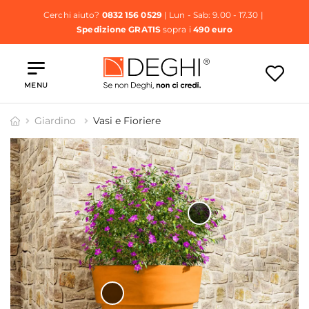
Cerchi aiuto?
0832 156 0529
| Lun - Sab: 9.00 - 17.30 |
Spedizione GRATIS
sopra i
490 euro
MENU
Giardino
Vasi e Fioriere