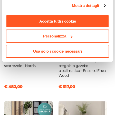
opzioni e modificare le preferenze espresse in qualsiasi
Mostra dettagli
momento. Per maggiori informazioni si invita a leggere la
nostra
Cookie Policy
.
Accetta tutti i cookie
Personalizza
CODICE:
NRS-44PB
CODICE:
TE36B
Usa solo i cookie necessari
Pergola 4x4 m in alluminio
Tenda a caduta in textilene
bianco e con tetto
bianco lato 3,6 metri per
scorrevole - Norris
pergola o gazebo
bioclimatico - Enea ed Enea
Wood
€ 482,00
€ 317,00