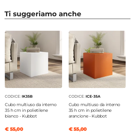
Forma
Rotonda
Ti suggeriamo anche
Dimensioni
Ø 80 cm
Altezza
71 cm
Colore
Ocra
Materiale
Polietilene
Installazione
Appoggio
CODICE:
IK35B
CODICE:
ICE-35A
Cubo multiuso da interno
Cubo multiuso da interno
35 h cm in polietilene
35 h cm in polietilene
bianco - Kubbot
arancione - Kubbot
€ 55,00
€ 55,00