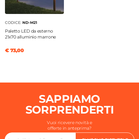
CODICE:
ND-M21
Paletto LED da esterno
21x70 alluminio marrone
€ 73,00
SAPPIAMO
SORPRENDERTI
Vuoi ricevere novità e
offerte in anteprima?