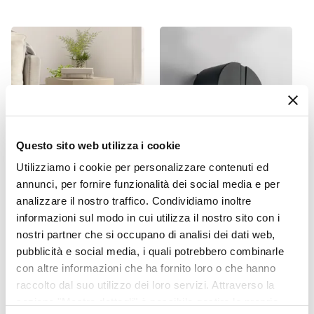
Questo sito web utilizza i cookie
Utilizziamo i cookie per personalizzare contenuti ed
CODICE:
ICE-35B
CODICE:
DM-A15
annunci, per fornire funzionalità dei social media e per
Cubo multiuso da interno
Applique LED da esterno
analizzare il nostro traffico. Condividiamo inoltre
35 h cm in polietilene crema
regolabile 15,3x20,2 cm in
informazioni sul modo in cui utilizza il nostro sito con i
- Kubbot
alluminio goffrato antracite
nostri partner che si occupano di analisi dei dati web,
pubblicità e social media, i quali potrebbero combinarle
€ 55,00
€ 49,00
con altre informazioni che ha fornito loro o che hanno
raccolto dal suo utilizzo dei loro servizi. Attraverso la
sezione "Mostra dettagli" è possibile gestire le proprie