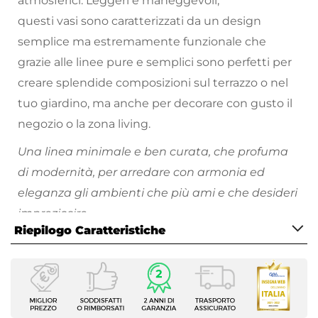
atmosferici. Leggeri e maneggevoli,
questi vasi sono caratterizzati da un design
semplice ma estremamente funzionale che
grazie alle linee pure e semplici sono perfetti per
creare splendide composizioni sul terrazzo o nel
tuo giardino, ma anche per decorare con gusto il
negozio o la zona living.
Una linea minimale e ben curata, che profuma
di modernità, per arredare con armonia ed
eleganza gli ambienti che più ami e che desideri
impreziosire.
Riepilogo Caratteristiche
Scopri tutti i vasi da giardino disponibili e divertiti
a riempire i tuoi spazi all'aperto di piante e fiori
Caratteristiche
colorati!
Tipologia
Vaso