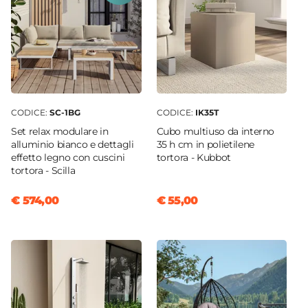
CODICE:
SC-1BG
CODICE:
IK35T
Set relax modulare in
Cubo multiuso da interno
alluminio bianco e dettagli
35 h cm in polietilene
effetto legno con cuscini
tortora - Kubbot
tortora - Scilla
€ 574,00
€ 55,00