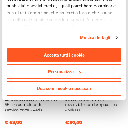
Tipo Di Scarico
pubblicità e social media, i quali potrebbero combinarle
A pavimento
Ti suggeriamo anche
con altre informazioni che ha fornito loro o che hanno
Brida
raccolto dal suo utilizzo dei loro servizi. Attraverso la
Con brida
sezione "Mostra dettagli" è possibile gestire le proprie
Serie
opzioni e modificare le preferenze espresse in qualsiasi
Mostra dettagli
momento. Per maggiori informazioni si invita a leggere la
Perls
nostra
Cookie Policy
.
Larghezza WC
Accetta tutti i cookie
36 cm
Profondità WC
55 cm
Personalizza
Altezza WC
40 cm
Usa solo i cookie necessari
CODICE:
RAKAL
CODICE:
NR51L
Scarico Traslato
Lavabo sospeso in ceramica
Specchio 50x100 cm
No
65 cm completo di
reversibile con lampada led
semicolonna - Perls
- Mikasa
Copri WC
Incluso
€ 62,00
€ 97,00
Distanza Muro-Centro Scarico