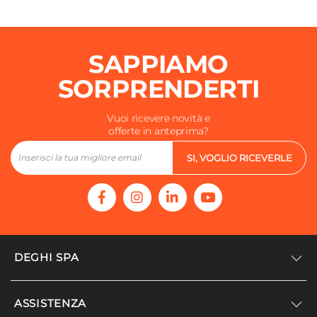
Chiusura Copri WC
Standard
Finitura Copri WC
SAPPIAMO
Lucida
Materiale Copri WC
SORPRENDERTI
Termoindurente
Materiale Cerniere Copri WC
Vuoi ricevere novità e
offerte in anteprima?
Metallo
Colore Copri WC
SI, VOGLIO RICEVERLE
Bianco
DEGHI SPA
Accedi/Registrati
ASSISTENZA