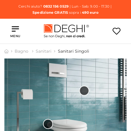
Cerchi aiuto?
0832 156 0529
| Lun - Sab: 9.00 - 17.30 |
Spedizione GRATIS
sopra i
490 euro
MENU
Bagno
Sanitari
Sanitari Singoli