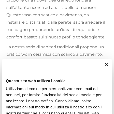
propone una nuova idea d'arredo fondata
sull'attenta ricerca ed analisi delle dimensioni.
Questo vaso con scarico a pavimento, da
installare distanziati dalla parete, saprà arredare il
tuo bagno proponendo un'idea di equilibrio e
comfort basato sul sinuoso profilo tondeggiante.
La nostra serie di sanitari tradizionali propone un
pratico wc in ceramica con scarico a pavimento,
ideale per installazioni su impianto con scarico a
terra. Il sedile copriwc abbinato in legno mdf è
fornito di paracolpi e cerniere in metallo, per
Questo sito web utilizza i cookie
Riepilogo Caratteristiche
garantire il miglior compromesso fra durata e
Utilizziamo i cookie per personalizzare contenuti ed
design.
annunci, per fornire funzionalità dei social media e per
Caratteristiche Generali
analizzare il nostro traffico. Condividiamo inoltre
Tipologia
informazioni sul modo in cui utilizza il nostro sito con i
A terra
nostri partner che si occupano di analisi dei dati web,