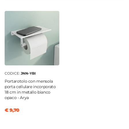
13 cm
Diametro Scarico WC
10 cm
Curva Tecnica
Non inclusa
Colore WC
Bianco
Finitura WC
Lucida
CODICE:
JNN-YBI
Materiale WC
Portarotolo con mensola
Ceramica
porta cellulare incorporato
Kit Fissaggio
18 cm in metallo bianco
opaco - Arya
Incluso
Caratteristiche CopriWC
€ 9,70
Tipologia Copri WC
Classico