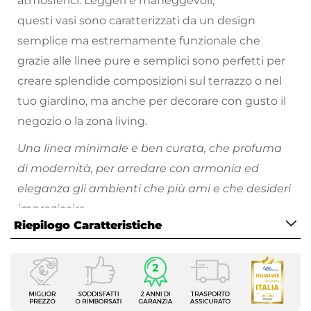
atmosferici. Leggeri e maneggevoli,
questi vasi sono caratterizzati da un design
semplice ma estremamente funzionale che
grazie alle linee pure e semplici sono perfetti per
creare splendide composizioni sul terrazzo o nel
tuo giardino, ma anche per decorare con gusto il
negozio o la zona living.
Una linea minimale e ben curata, che profuma
di modernità, per arredare con armonia ed
eleganza gli ambienti che più ami e che desideri
impreziosire.
Riepilogo Caratteristiche
Scopri tutti i vasi da giardino disponibili e divertiti
a riempire i tuoi spazi all'aperto di piante e fiori
Caratteristiche
colorati!
Tipologia
Vaso