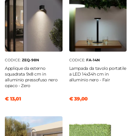
CODICE:
ZEQ-98N
CODICE:
FA-14N
Applique da esterno
Lampada da tavolo portatile
squadrata 9x8 cm in
a LED 14x34h cm in
alluminio pressofuso nero
alluminio nero - Fair
opaco - Zero
€ 13,01
€ 39,00