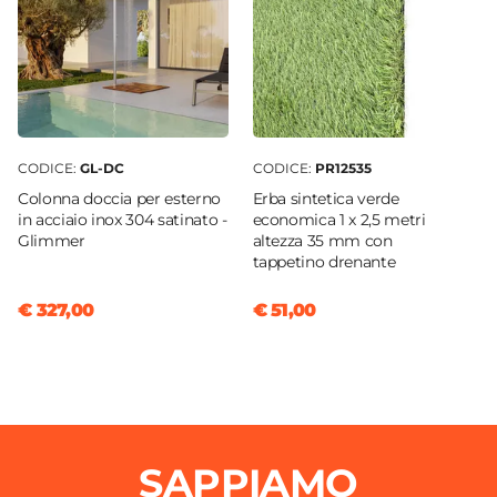
CODICE:
GL-DC
CODICE:
PR12535
Colonna doccia per esterno
Erba sintetica verde
in acciaio inox 304 satinato -
economica 1 x 2,5 metri
Glimmer
altezza 35 mm con
tappetino drenante
€ 327,00
€ 51,00
SAPPIAMO