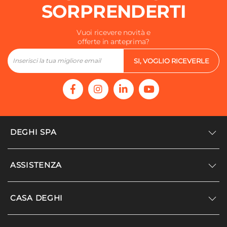
SORPRENDERTI
Vuoi ricevere novità e
offerte in anteprima?
SI, VOGLIO RICEVERLE
DEGHI SPA
Accedi/Registrati
ASSISTENZA
Noi siamo Deghi
Politica dei prezzi
Supporto
CASA DEGHI
Lavora con noi
Paga a rate
Diventa fornitore
Località disagiate
Noi Siamo Deghi