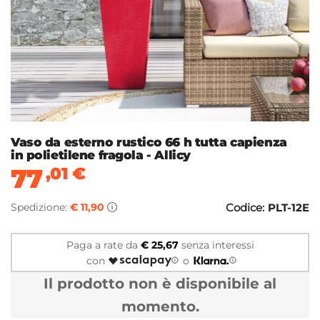
Vaso da esterno rustico 66 h tutta capienza
in polietilene fragola - Allicy
77
,01
€
Spedizione:
€ 11,90
Codice:
PLT-12E
Paga a rate da
€ 25,67
senza interessi
con
o
Il prodotto non è disponibile al
momento.