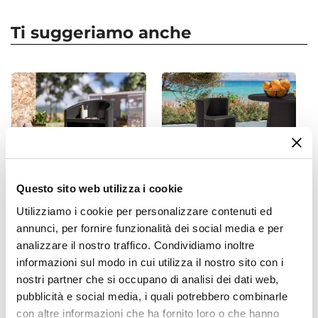
Forma
Quadrata
Ti suggeriamo anche
Dimensioni
34 x 34 cm
Altezza
66 cm
Colore
Fragola
Finitura
Rustico
Questo sito web utilizza i cookie
Materiale
Utilizziamo i cookie per personalizzare contenuti ed
Polietilene
CODICE:
BC-3BN
CODICE:
BAC-1NR
annunci, per fornire funzionalità dei social media e per
Installazione
analizzare il nostro traffico. Condividiamo inoltre
Bancone da reception curvo
Sgabello alto da giardino in
Appoggio
in polietilene grafite - Sparly
polietilene grafite - Codeine
informazioni sul modo in cui utilizza il nostro sito con i
Foro Drenaggio
nostri partner che si occupano di analisi dei dati web,
€ 340,00
€ 141,00
Presente
pubblicità e social media, i quali potrebbero combinarle
con altre informazioni che ha fornito loro o che hanno