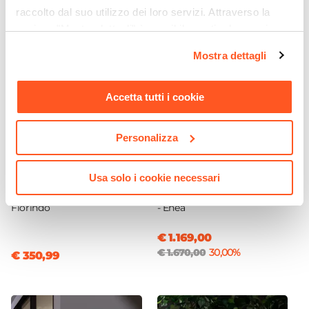
raccolto dal suo utilizzo dei loro servizi. Attraverso la
sezione "Mostra dettagli" è possibile gestire le proprie
opzioni e modificare le preferenze espresse in qualsiasi
Mostra dettagli
momento. Per maggiori informazioni si invita a leggere la
nostra
Cookie Policy
.
Accetta tutti i cookie
Personalizza
CODICE:
KM-2NR
CODICE:
ENP-33A
Usa solo i cookie necessari
Tavolo alto rotondo 70 cm
Pergola con tetto a lamelle
in polietilene grafite -
3x3 m in alluminio antracite
Florindo
- Enea
€ 1.169,00
€ 1.670,00
30,00%
€ 350,99