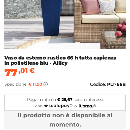
Vaso da esterno rustico 66 h tutta capienza
in polietilene blu - Allicy
77
,01
€
Spedizione:
€ 11,90
Codice:
PLT-66B
Paga a rate da
€ 25,67
senza interessi
con
o
Il prodotto non è disponibile al
momento.