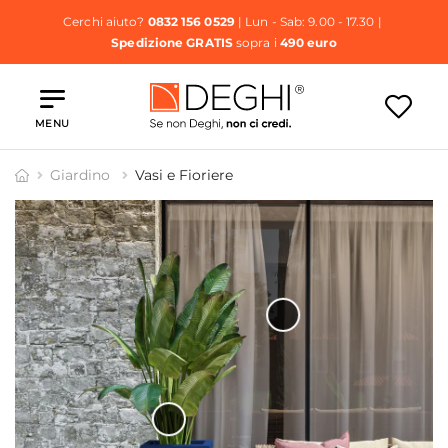
Cerchi aiuto?
0832 156 0529
| Lun - Sab: 9.00 - 17.30 |
Spedizione GRATIS
sopra i
490 euro
MENU
Giardino
Vasi e Fioriere