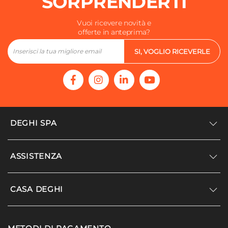
SORPRENDERTI
Vuoi ricevere novità e
offerte in anteprima?
SI, VOGLIO RICEVERLE
DEGHI SPA
Accedi/Registrati
ASSISTENZA
Noi siamo Deghi
Politica dei prezzi
Supporto
CASA DEGHI
Lavora con noi
Paga a rate
Diventa fornitore
Località disagiate
Noi Siamo Deghi
Modello organizzativo e codice etico