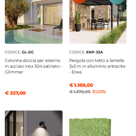
CODICE:
GL-DC
CODICE:
ENP-33A
Colonna doccia per esterno
Pergola con tetto a lamelle
in acciaio inox 304 satinato -
3x3 m in alluminio antracite
Glimmer
- Enea
€ 1.169,00
€ 1.670,00
30,00%
€ 327,00