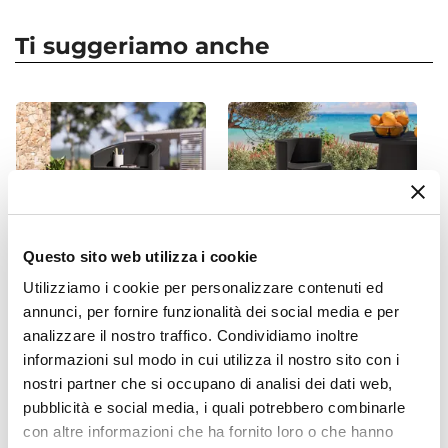
Forma
Quadrata
Ti suggeriamo anche
Dimensioni
34 x 34 cm
Altezza
66 cm
Colore
Blu
Finitura
Rustico
Questo sito web utilizza i cookie
Materiale
Utilizziamo i cookie per personalizzare contenuti ed
Polietilene
annunci, per fornire funzionalità dei social media e per
CODICE:
BC-3BN
CODICE:
BAC-1NR
Installazione
analizzare il nostro traffico. Condividiamo inoltre
Bancone da reception curvo
Sgabello alto da giardino in
Appoggio
informazioni sul modo in cui utilizza il nostro sito con i
in polietilene grafite - Sparly
polietilene grafite - Codeine
nostri partner che si occupano di analisi dei dati web,
Foro Drenaggio
pubblicità e social media, i quali potrebbero combinarle
€ 340,00
€ 141,00
Presente
con altre informazioni che ha fornito loro o che hanno