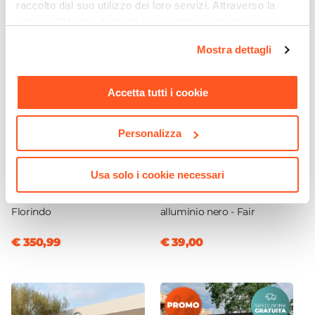
raccolto dal suo utilizzo dei loro servizi. Attraverso la
sezione "Mostra dettagli" è possibile gestire le proprie
opzioni e modificare le preferenze espresse in qualsiasi
Mostra dettagli
momento. Per maggiori informazioni si invita a leggere la
nostra
Cookie Policy
.
Accetta tutti i cookie
Personalizza
CODICE:
KM-2NR
CODICE:
FA-14N
Usa solo i cookie necessari
Tavolo alto rotondo 70 cm
Lampada da tavolo portatile
in polietilene grafite -
a LED 14x34h cm in
Florindo
alluminio nero - Fair
€ 350,99
€ 39,00