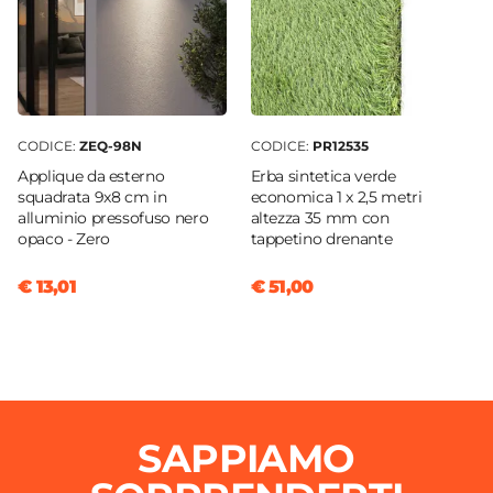
CODICE:
ZEQ-98N
CODICE:
PR12535
Applique da esterno
Erba sintetica verde
squadrata 9x8 cm in
economica 1 x 2,5 metri
alluminio pressofuso nero
altezza 35 mm con
opaco - Zero
tappetino drenante
€ 13,01
€ 51,00
SAPPIAMO