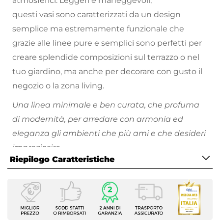
atmosferici. Leggeri e maneggevoli,
questi vasi sono caratterizzati da un design
semplice ma estremamente funzionale che
grazie alle linee pure e semplici sono perfetti per
creare splendide composizioni sul terrazzo o nel
tuo giardino, ma anche per decorare con gusto il
negozio o la zona living.
Una linea minimale e ben curata, che profuma
di modernità, per arredare con armonia ed
eleganza gli ambienti che più ami e che desideri
impreziosire.
Riepilogo Caratteristiche
Scopri tutti i vasi da giardino disponibili e divertiti
a riempire i tuoi spazi all'aperto di piante e fiori
Caratteristiche
colorati!
Tipologia
Vaso