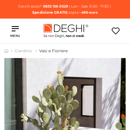
Cerchi aiuto?
0832 156 0529
| Lun - Sab: 9.00 - 17.30 |
Spedizione GRATIS
sopra i
490 euro
MENU
Giardino
Vasi e Fioriere