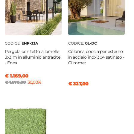
CODICE:
ENP-33A
CODICE:
GL-DC
Pergola con tetto a lamelle
Colonna doccia per esterno
3x3 m in alluminio antracite
in acciaio inox 304 satinato -
- Enea
Glimmer
€ 1.169,00
€ 1.670,00
30,00%
€ 327,00