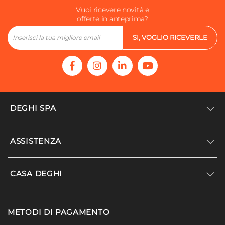
Vuoi ricevere novità e
offerte in anteprima?
SI, VOGLIO RICEVERLE
DEGHI SPA
Accedi/Registrati
ASSISTENZA
Noi siamo Deghi
Politica dei prezzi
Supporto
CASA DEGHI
Lavora con noi
Paga a rate
Diventa fornitore
Località disagiate
Noi Siamo Deghi
Modello organizzativo e codice etico
METODI DI PAGAMENTO
Agevolazioni fiscali
I nostri luoghi