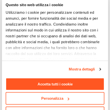
Questo sito web utilizza i cookie
Utilizziamo i cookie per personalizzare contenuti ed
annunci, per fornire funzionalità dei social media e per
analizzare il nostro traffico. Condividiamo inoltre
informazioni sul modo in cui utilizza il nostro sito con i
nostri partner che si occupano di analisi dei dati web,
pubblicità e social media, i quali potrebbero combinarle
con altre informazioni che ha fornito loro o che hanno
raccolto dal suo utilizzo dei loro servizi. Attraverso la
sezione "Mostra dettagli" è possibile gestire le proprie
CODICE:
BAC-1NR
CODICE:
KM-2NR
opzioni e modificare le preferenze espresse in qualsiasi
Mostra dettagli
Sgabello alto da giardino in
Tavolo alto rotondo 70 cm
momento. Per maggiori informazioni si invita a leggere la
polietilene grafite - Codeine
in polietilene grafite -
nostra
Cookie Policy
.
Florindo
Accetta tutti i cookie
€ 141,00
€ 350,99
Personalizza