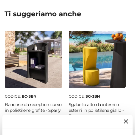
Forma
Quadrata
Ti suggeriamo anche
Dimensioni
65 x 65 cm
Altezza
57 cm
Colore
Bianco
Finitura
Rustico
Materiale
Polietilene
CODICE:
BC-3BN
CODICE:
SG-3BN
Installazione
Bancone da reception curvo
Sgabello alto da interni o
Appoggio
in polietilene grafite - Sparly
esterni in polietilene giallo -
Forrest
Sottovaso
Incluso
€ 340,00
€ 135,99