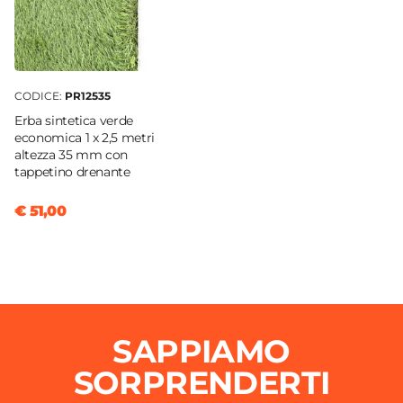
CODICE:
PR12535
Erba sintetica verde
economica 1 x 2,5 metri
altezza 35 mm con
tappetino drenante
€ 51,00
SAPPIAMO
SORPRENDERTI