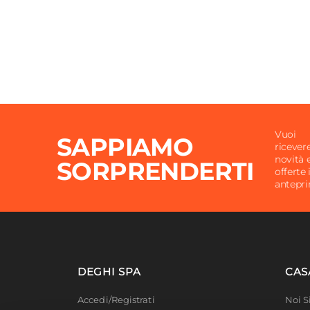
Vuoi
SAPPIAMO
ricever
novità 
SORPRENDERTI
offerte 
antepr
DEGHI SPA
CAS
Accedi/Registrati
Noi 