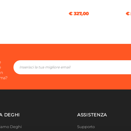
€ 327,00
€ 
e
e
in
ima?
A DEGHI
ASSISTENZA
Siamo Deghi
Supporto