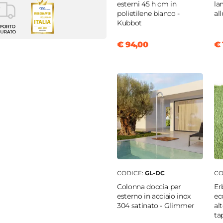
esterni 45 h cm in
la
polietilene bianco -
al
Kubbot
ata
€ 94,00
€ 
4 cm
a
ilene
gio
nte
CODICE:
GL-DC
CO
Colonna doccia per
Er
esterno in acciaio inox
ec
304 satinato - Glimmer
al
ta