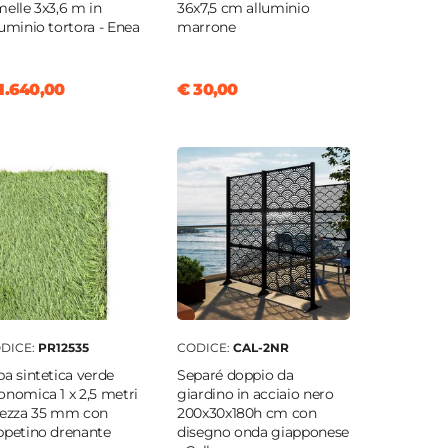
melle 3x3,6 m in
36x7,5 cm alluminio
luminio tortora - Enea
marrone
1.640,00
€ 30,00
DICE:
PR12535
CODICE:
CAL-2NR
ba sintetica verde
Separé doppio da
onomica 1 x 2,5 metri
giardino in acciaio nero
tezza 35 mm con
200x30x180h cm con
ppetino drenante
disegno onda giapponese