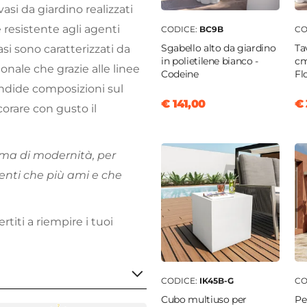
 vasi da giardino realizzati
 resistente agli agenti
CODICE:
BC9B
CO
Sgabello alto da giardino
Ta
si sono caratterizzati da
in polietilene bianco -
cm
ale che grazie alle linee
Codeine
Fl
endide composizioni sul
€ 141,00
€ 
orare con gusto il
ma di modernità, per
nti che più ami e che
ertiti a riempire i tuoi
CODICE:
IK45B-G
CO
Cubo multiuso per
Pe