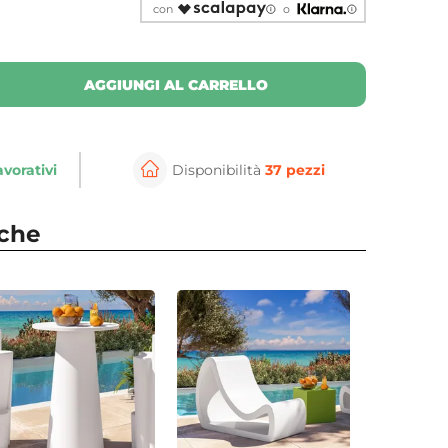
con
o
AGGIUNGI AL CARRELLO
avorativi
Disponibilità
37 pezzi
nche
⚲
per ingrandire
Cli