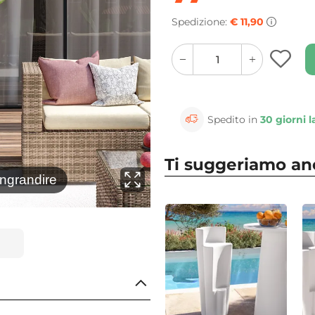
Spedizione:
€ 11,90
quantity
quantity
plus
minus
button
button
Spedito in
30 giorni l
Ti suggeriamo a
⚲
ingrandire
Clicca 