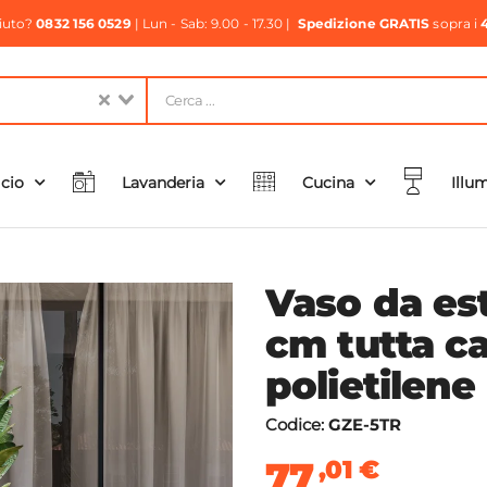
aiuto?
0832 156 0529
| Lun - Sab: 9.00 - 17.30 |
Spedizione GRATIS
sopra i
icio
Lavanderia
Cucina
Illu
Vaso da est
cm tutta c
polietilene 
Codice:
GZE-5TR
77
,01
€