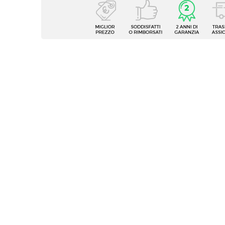
Caratteristiche
Tipologia
Vaso
Forma
Quadr
Dimensioni
34 x 3
Altezza
66 cm
Colore
Tortor
Finitura
Liscio
Materiale
Poliet
Installazione
Appog
Foro Drenaggio
Prese