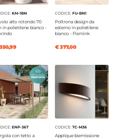
DICE:
KM-1BN
CODICE:
FU-BN1
volo alto rotondo 70
Poltrona design da
 in polietilene bianco -
esterno in polietilene
orindo
bianco - Flamink
350,99
€ 377,00
DICE:
ENP-36T
CODICE:
TC-M36
rgola con tetto a
Applique biemissione