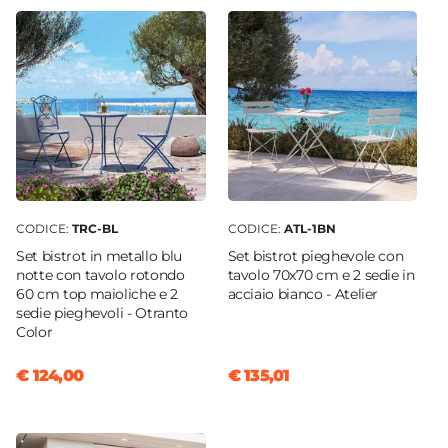
CODICE:
TRC-BL
CODICE:
ATL-1BN
Set bistrot in metallo blu
Set bistrot pieghevole con
notte con tavolo rotondo
tavolo 70x70 cm e 2 sedie in
60 cm top maioliche e 2
acciaio bianco - Atelier
sedie pieghevoli - Otranto
Color
€ 124,00
€ 135,01