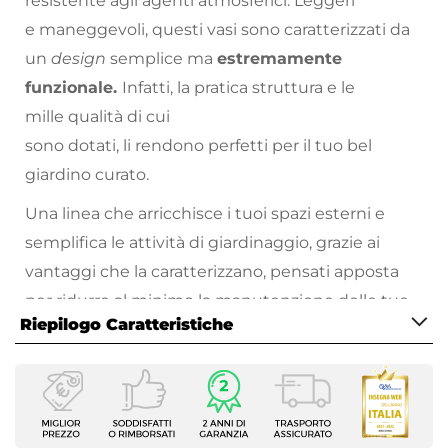
resistente agli agenti atmosferici. Leggeri
e maneggevoli, questi vasi sono caratterizzati da
un
design
semplice ma
estremamente
funzionale.
Infatti, la pratica struttura e le
mille qualità di cui
sono dotati, li rendono perfetti per il tuo bel
giardino curato.
Una linea che arricchisce i tuoi spazi esterni e
semplifica le attività di giardinaggio, grazie ai
vantaggi che la caratterizzano, pensati apposta
per ridurre al minimo la manutenzione delle tue
Riepilogo Caratteristiche
piante.
Sistema di autoirrigazione
: la riserva idrica
Caratteristiche
consente di nutrire la pianta senza doverla
Tipologia
irrigare spesso. I fori di drenaggio consentono di
Vaso