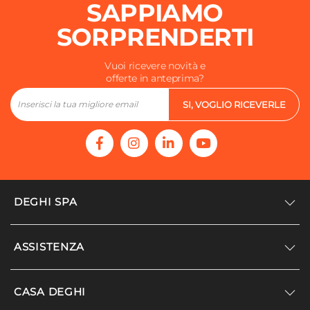
SAPPIAMO
SORPRENDERTI
Vuoi ricevere novità e
offerte in anteprima?
SI, VOGLIO RICEVERLE
DEGHI SPA
Accedi/Registrati
ASSISTENZA
Noi siamo Deghi
Politica dei prezzi
Supporto
CASA DEGHI
Lavora con noi
Paga a rate