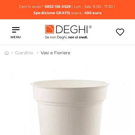
Cerchi aiuto?
0832 156 0529
| Lun - Sab: 9.00 - 17.30 |
Spedizione GRATIS
sopra i
490 euro
MENU
Giardino
Vasi e Fioriere