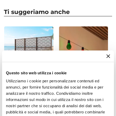
scaricare l'acqua in eccesso consentendo alla
Forma
Rotonda
pianta di attingere dalla riserva se necessario.
Ti suggeriamo anche
Dimensioni
Addio zanzare:
la riserva idrica impedisce alle
Ø 38 cm
zanzare di raggiungere eventuali ristagni sul
Altezza
fondo per depositare le uova.
34 cm
Capacità
23 L
Impilabile
Si
Colore
Questo sito web utilizza i cookie
Bianco
Utilizziamo i cookie per personalizzare contenuti ed
CODICE:
CAL-5MR
CODICE:
CTN-2ML
Finitura
annunci, per fornire funzionalità dei social media e per
Separé triplo da giardino in
Catena luminosa LED da 5
Opaca
analizzare il nostro traffico. Condividiamo inoltre
acciaio bronzo 300x30x180h
metri a ricarica solare con
cm con disegno onda
10 lampadine multicolor
informazioni sul modo in cui utilizza il nostro sito con i
Materiale
giapponese - Callen
nostri partner che si occupano di analisi dei dati web,
Resina
pubblicità e social media, i quali potrebbero combinarle
Installazione
€ 255,00
€ 19,00