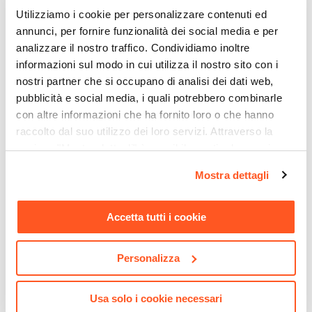
Utilizziamo i cookie per personalizzare contenuti ed
annunci, per fornire funzionalità dei social media e per
analizzare il nostro traffico. Condividiamo inoltre
informazioni sul modo in cui utilizza il nostro sito con i
nostri partner che si occupano di analisi dei dati web,
pubblicità e social media, i quali potrebbero combinarle
con altre informazioni che ha fornito loro o che hanno
raccolto dal suo utilizzo dei loro servizi. Attraverso la
sezione "Mostra dettagli" è possibile gestire le proprie
CODICE:
GW-M3H
CODICE:
CIT-189
opzioni e modificare le preferenze espresse in qualsiasi
Madia 125x86h cm con 2
Tavolo rettangolare 180x90
Mostra dettagli
momento. Per maggiori informazioni si invita a leggere la
ante e 1 cassetto cashmere
cm vetro temperato - City
nostra
Cookie Policy
.
opaco cannettato e gambe
oro - Gwyneth
Accetta tutti i cookie
€ 160,00
€ 285,00
Personalizza
Usa solo i cookie necessari