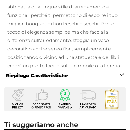
abbinati a qualunque stile di arredamento e
funzionali perché ti permettono di esporre i tuoi
migliori bouquet di fiori freschi o secchi. Per un
tocco di eleganza semplice ma che faccia la
differenza sull'arredamento, sfoggia un vaso
decorativo anche senza fiori, semplicemente
posizionandolo vicino ad una statuetta e dei libri:
creerà un punto focale sul tuo mobile o la libreria.
Riepilogo Caratteristiche
Lasciati ispirare dai vasi d'interno per ricreare un
look distintivo.
Caratteristiche
Scopri le collezioni di complementi d’arredo con
Tipologia
cui completare il tuo soggiorno sul nostro
vasto
Vaso
catalogo online
Forma
: troverai proposte per tutte le
Rotonda
necessità, stili di arredamento e budget!
Ti suggeriamo anche
Dimensioni