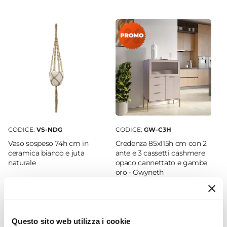
Ø 11 cm
Altezza
18 cm
Materiale
Ceramica
Colore
Bianco
Effetto
Effetto marmo
CODICE:
VS-NDG
CODICE:
GW-C3H
Installazione
Vaso sospeso 74h cm in
Credenza 85x115h cm con 2
Appoggio
ceramica bianco e juta
ante e 3 cassetti cashmere
naturale
opaco cannettato e gambe
oro - Gwyneth
€ 81,00
€ 162,00
50,00%
€ 7,00
Questo sito web utilizza i cookie