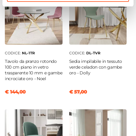
CODICE:
NL-1TR
CODICE:
DL-TVR
Tavolo da pranzo rotondo
Sedia impilabile in tessuto
100 cm piano in vetro
verde celadon con gambe
trasparente 10 mm e gambe
oro - Dolly
incrociate oro - Noel
€ 144,00
€ 57,00