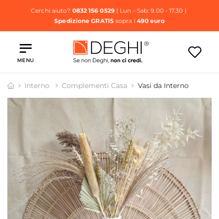
Cerchi aiuto?
0832 156 0529
| Lun - Sab: 9.00 - 17.30 |
Spedizione GRATIS
sopra i
490 euro
MENU
Interno
Complementi Casa
Vasi da Interno