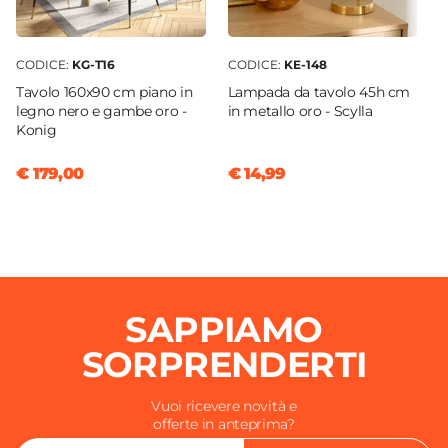
CODICE:
KG-T16
CODICE:
KE-148
Tavolo 160x90 cm piano in
Lampada da tavolo 45h cm
legno nero e gambe oro -
in metallo oro - Scylla
Konig
€ 179,00
€ 14,99
SAPPIAMO
SORPRENDERTI
Vuoi ricevere novità e
offerte in anteprima?