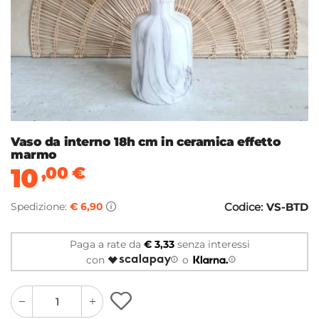
Vaso da interno 18h cm in ceramica effetto
marmo
10
,00
€
Spedizione:
€ 6,90
Codice:
VS-BTD
Paga a rate da
€ 3,33
senza interessi
con
o
quantity
quantity
plus
minus
button
button