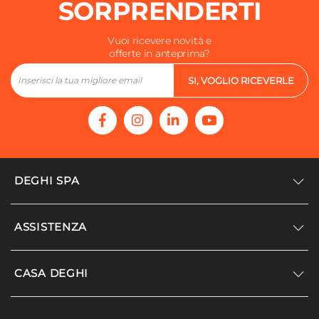
SORPRENDERTI
Vuoi ricevere novità e
offerte in anteprima?
SI, VOGLIO RICEVERLE
DEGHI SPA
Accedi/Registrati
ASSISTENZA
Noi siamo Deghi
Politica dei prezzi
Supporto
CASA DEGHI
Lavora con noi
Paga a rate
Diventa fornitore
Località disagiate
Noi Siamo Deghi