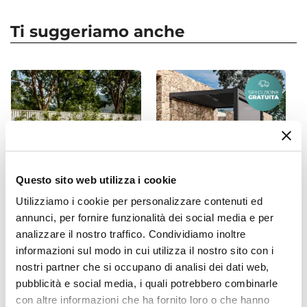
Forma
Rotonda
Ti suggeriamo anche
Dimensioni
Ø 49 cm
Altezza
15 cm
Profondità Vaso
15 cm
Colore
Ocra
Questo sito web utilizza i cookie
Finitura
Utilizziamo i cookie per personalizzare contenuti ed
Rustico
annunci, per fornire funzionalità dei social media e per
CODICE:
TUL-89
CODICE:
ENP-32A
Materiale
analizzare il nostro traffico. Condividiamo inoltre
Set pranzo tavolo rotondo
Pergola con tetto a lamelle
Polietilene
100 cm e 4 sedie impilabili
3x2 m in alluminio antracite
informazioni sul modo in cui utilizza il nostro sito con i
in polipropilene nero -
- Enea
Installazione
nostri partner che si occupano di analisi dei dati web,
Tulipano
Appoggio
pubblicità e social media, i quali potrebbero combinarle
con altre informazioni che ha fornito loro o che hanno
Sottovaso
€ 215,00
€ 1.344,00