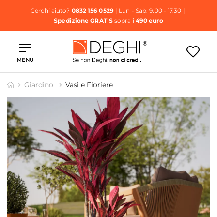
Cerchi aiuto?
0832 156 0529
| Lun - Sab: 9.00 - 17.30 |
Spedizione GRATIS
sopra i
490 euro
MENU
Giardino
Vasi e Fioriere