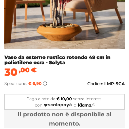
Vaso da esterno rustico rotondo 49 cm in
polietilene ocra - Solyta
30
,00
€
Spedizione:
€ 6,90
Codice:
LMP-5CA
Paga a rate da
€ 10,00
senza interessi
con
o
Il prodotto non è disponibile al
momento.