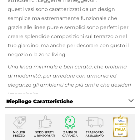
atmosferici. Leggeri e maneggevoli,
questi vasi sono caratterizzati da un design
semplice ma estremamente funzionale che
grazie alle linee pure e semplici sono perfetti per
creare splendide composizioni sul terrazzo o nel
tuo giardino, ma anche per decorare con gusto il
negozio o la zona living.
Una linea minimale e ben curata, che profuma
di modernità, per arredare con armonia ed
eleganza gli ambienti che più ami e che desideri
impreziosire.
Riepilogo Caratteristiche
Scopri tutti i vasi da giardino disponibili e divertiti
a riempire i tuoi spazi all'aperto di piante e fiori
Caratteristiche
colorati!
Tipologia
Vaso