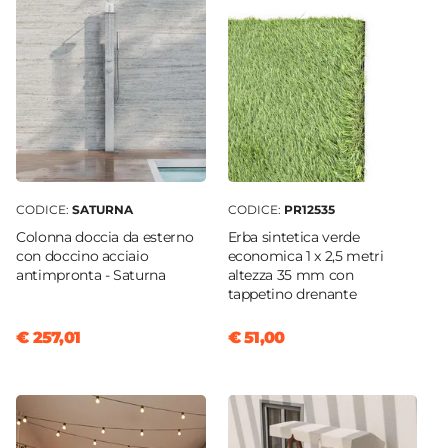
CODICE:
SATURNA
CODICE:
PR12535
Colonna doccia da esterno
Erba sintetica verde
con doccino acciaio
economica 1 x 2,5 metri
antimpronta - Saturna
altezza 35 mm con
tappetino drenante
€ 257,01
€ 51,00