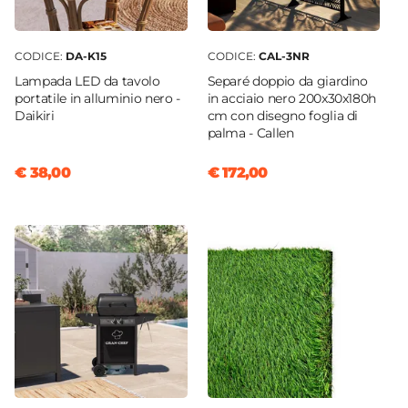
CODICE:
DA-K15
CODICE:
CAL-3NR
Lampada LED da tavolo
Separé doppio da giardino
portatile in alluminio nero -
in acciaio nero 200x30x180h
Daikiri
cm con disegno foglia di
palma - Callen
€ 38,00
€ 172,00