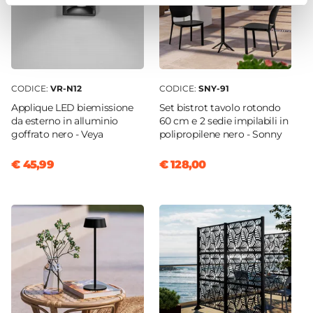
CODICE:
VR-N12
CODICE:
SNY-91
Applique LED biemissione
Set bistrot tavolo rotondo
da esterno in alluminio
60 cm e 2 sedie impilabili in
goffrato nero - Veya
polipropilene nero - Sonny
€ 45,99
€ 128,00