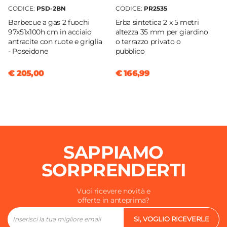
CODICE:
PSD-2BN
CODICE:
PR2535
Barbecue a gas 2 fuochi
Erba sintetica 2 x 5 metri
97x51x100h cm in acciaio
altezza 35 mm per giardino
antracite con ruote e griglia
o terrazzo privato o
- Poseidone
pubblico
€ 205,00
€ 166,99
SAPPIAMO
SORPRENDERTI
Vuoi ricevere novità e
offerte in anteprima?
SI, VOGLIO RICEVERLE