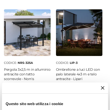
50 x 50 cm
Altezza
42 cm
Colore
Tortora
Finitura
Rustico
Materiale
Polietilene
CODICE:
NRS-325A
CODICE:
LIP-3
Installazione
Pergola 3x2,5 m in alluminio
Ombrellone a luci LED con
Appoggio
antracite con tetto
palo laterale 4x3 m e telo
scorrevole - Norris
antracite - Lipari
Sottovaso
Incluso
€ 326,00
€ 324,00
Questo sito web utilizza i cookie