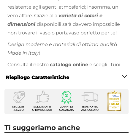
resistente agli agenti atmosferici; insomma, un
vero affare. Grazie alla
varietà di colori e
dimensioni
disponibili sarà davvero impossibile
non trovare il vaso o portavaso perfetto per te!
Design moderno e materiali di ottima qualità
Made in Italy!
Consulta il nostro
catalogo online
e scegli i tuoi
colori preferiti!
Riepilogo Caratteristiche
Caratteristiche
Tipologia
Vaso
Forma
Quadrata
Ti suggeriamo anche
Dimensioni