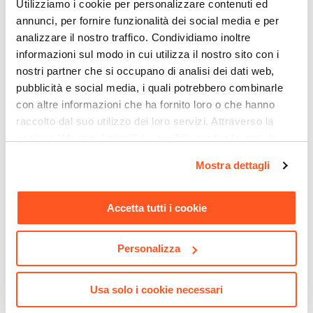
Utilizziamo i cookie per personalizzare contenuti ed
annunci, per fornire funzionalità dei social media e per
analizzare il nostro traffico. Condividiamo inoltre
informazioni sul modo in cui utilizza il nostro sito con i
nostri partner che si occupano di analisi dei dati web,
pubblicità e social media, i quali potrebbero combinarle
con altre informazioni che ha fornito loro o che hanno
raccolto dal suo utilizzo dei loro servizi. Attraverso la
CODICE:
HE-43G
CODICE:
ZER-BN16
sezione "Mostra dettagli" è possibile gestire le proprie
Pergola 4x3 m in acciaio
Zerbino 45x75 cm in coir
opzioni e modificare le preferenze espresse in qualsiasi
Mostra dettagli
nero con telo scorrevole
con disegno astratto bianco
momento. Per maggiori informazioni si invita a leggere la
grigio - Hedera
rosso e nero
nostra
Cookie Policy
.
Accetta tutti i cookie
€ 385,00
€ 9,00
Personalizza
Usa solo i cookie necessari