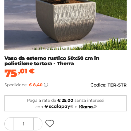
Vaso da esterno rustico 50x50 cm in
polietilene tortora - Therra
75
,01
€
Spedizione:
€ 8,40
Codice:
TER-5TR
Paga a rate da
€ 25,00
senza interessi
con
o
quantity
quantity
plus
minus
button
button