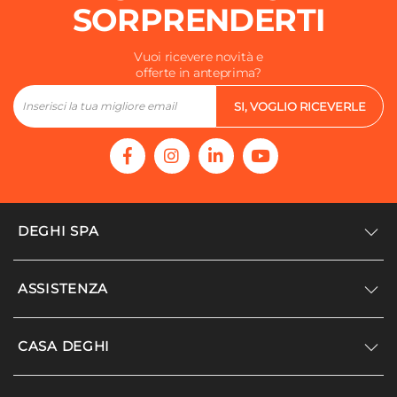
SORPRENDERTI
Vuoi ricevere novità e
offerte in anteprima?
SI, VOGLIO RICEVERLE
DEGHI SPA
Accedi/Registrati
ASSISTENZA
Noi siamo Deghi
Politica dei prezzi
Supporto
CASA DEGHI
Lavora con noi
Paga a rate
Diventa fornitore
Località disagiate
Noi Siamo Deghi