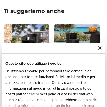
Forma
Quadrata
Ti suggeriamo anche
Dimensioni
30 x 30 cm
Altezza
39 cm
Colore
Tortora
Finitura
Rustico
Questo sito web utilizza i cookie
Materiale
Utilizziamo i cookie per personalizzare contenuti ed
Polietilene
CODICE:
BC-3BN
CODICE:
BAC-1NR
annunci, per fornire funzionalità dei social media e per
Installazione
analizzare il nostro traffico. Condividiamo inoltre
Bancone da reception curvo
Sgabello alto da giardino in
Appoggio
in polietilene grafite - Sparly
polietilene grafite - Codeine
informazioni sul modo in cui utilizza il nostro sito con i
Foro Drenaggio
nostri partner che si occupano di analisi dei dati web,
€ 340,00
€ 141,00
Presente
pubblicità e social media, i quali potrebbero combinarle
con altre informazioni che ha fornito loro o che hanno