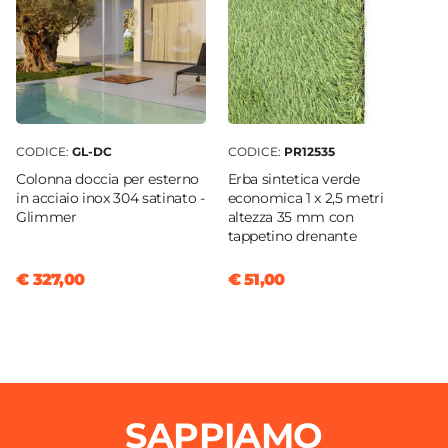
CODICE:
GL-DC
CODICE:
PR12535
Colonna doccia per esterno
Erba sintetica verde
in acciaio inox 304 satinato -
economica 1 x 2,5 metri
Glimmer
altezza 35 mm con
tappetino drenante
€ 327,00
€ 51,00
SAPPIAMO