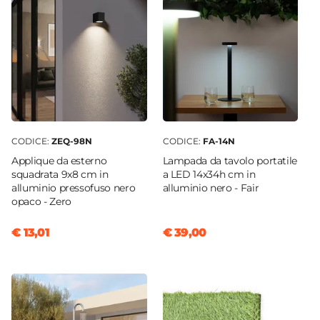
CODICE:
ZEQ-98N
CODICE:
FA-14N
Applique da esterno
Lampada da tavolo portatile
squadrata 9x8 cm in
a LED 14x34h cm in
alluminio pressofuso nero
alluminio nero - Fair
opaco - Zero
€ 13,01
€ 39,00