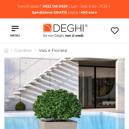
Cerchi aiuto?
0832 156 0529
| Lun - Sab: 9.00 - 17.30 |
Spedizione GRATIS
sopra i
490 euro
MENU
Giardino
Vasi e Fioriere