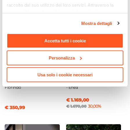
raccolto dal suo utilizzo dei loro servizi. Attraverso la
sezione "Mostra dettagli" è possibile gestire le proprie
opzioni e modificare le preferenze espresse in qualsiasi
Mostra dettagli
momento. Per maggiori informazioni si invita a leggere la
nostra
Cookie Policy
.
Accetta tutti i cookie
Personalizza
CODICE:
KM-2NR
CODICE:
ENP-33A
Usa solo i cookie necessari
Tavolo alto rotondo 70 cm
Pergola con tetto a lamelle
in polietilene grafite -
3x3 m in alluminio antracite
Florindo
- Enea
€ 1.169,00
€ 1.670,00
30,00%
€ 350,99