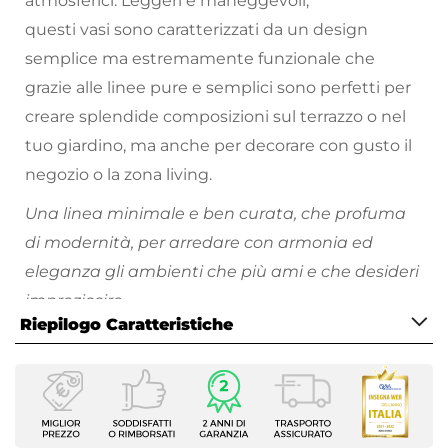
atmosferici. Leggeri e maneggevoli,
questi vasi sono caratterizzati da un design
semplice ma estremamente funzionale che
grazie alle linee pure e semplici sono perfetti per
creare splendide composizioni sul terrazzo o nel
tuo giardino, ma anche per decorare con gusto il
negozio o la zona living.
Una linea minimale e ben curata, che profuma
di modernità, per arredare con armonia ed
eleganza gli ambienti che più ami e che desideri
impreziosire.
Riepilogo Caratteristiche
Scopri tutti i vasi da giardino disponibili e divertiti
a riempire i tuoi spazi all'aperto di piante e fiori
Caratteristiche
colorati!
Tipologia
Vaso