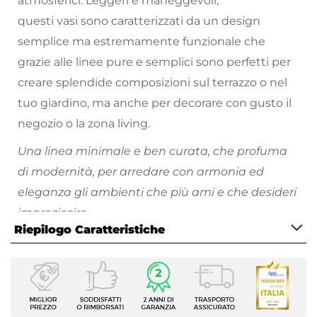
atmosferici. Leggeri e maneggevoli,
questi vasi sono caratterizzati da un design
semplice ma estremamente funzionale che
grazie alle linee pure e semplici sono perfetti per
creare splendide composizioni sul terrazzo o nel
tuo giardino, ma anche per decorare con gusto il
negozio o la zona living.
Una linea minimale e ben curata, che profuma
di modernità, per arredare con armonia ed
eleganza gli ambienti che più ami e che desideri
impreziosire.
Riepilogo Caratteristiche
Scopri tutti i vasi da giardino disponibili e divertiti
a riempire i tuoi spazi all'aperto di piante e fiori
Caratteristiche
colorati!
Tipologia
Vaso