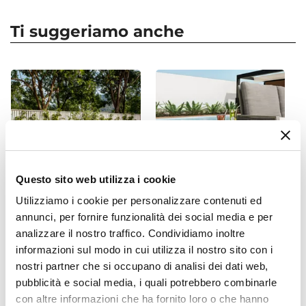
Forma
Irregolare
Ti suggeriamo anche
Dimensioni
Ø 68 cm
Altezza
30 cm
Profondità Vaso
30 cm
Colore
Crema
Questo sito web utilizza i cookie
Finitura
Utilizziamo i cookie per personalizzare contenuti ed
Liscio
annunci, per fornire funzionalità dei social media e per
CODICE:
TUL-89
CODICE:
IK45B-G
Materiale
analizzare il nostro traffico. Condividiamo inoltre
Set pranzo tavolo rotondo
Cubo multiuso per esterni
Polietilene
100 cm e 4 sedie impilabili
45 h cm in polietilene
informazioni sul modo in cui utilizza il nostro sito con i
in polipropilene nero -
bianco - Kubbot
Installazione
nostri partner che si occupano di analisi dei dati web,
Tulipano
Appoggio
pubblicità e social media, i quali potrebbero combinarle
con altre informazioni che ha fornito loro o che hanno
Sottovaso
€ 215,00
€ 94,00