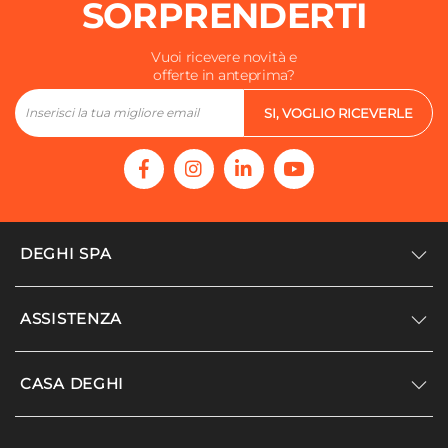
SORPRENDERTI
Vuoi ricevere novità e
offerte in anteprima?
SI, VOGLIO RICEVERLE
DEGHI SPA
Accedi/Registrati
ASSISTENZA
Noi siamo Deghi
Politica dei prezzi
Supporto
CASA DEGHI
Lavora con noi
Paga a rate
Diventa fornitore
Località disagiate
Noi Siamo Deghi