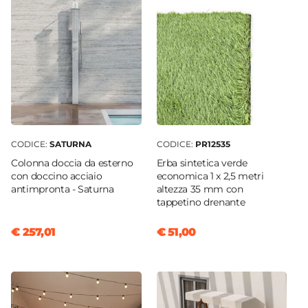
CODICE:
SATURNA
CODICE:
PR12535
Colonna doccia da esterno
Erba sintetica verde
con doccino acciaio
economica 1 x 2,5 metri
antimpronta - Saturna
altezza 35 mm con
tappetino drenante
€ 257,01
€ 51,00