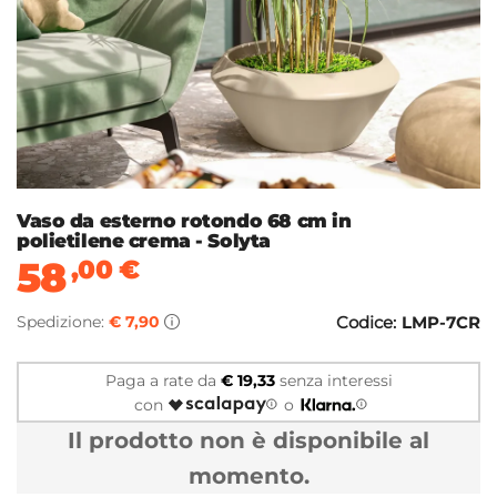
Vaso da esterno rotondo 68 cm in
polietilene crema - Solyta
58
,00
€
Spedizione:
€ 7,90
Codice:
LMP-7CR
Paga a rate da
€ 19,33
senza interessi
con
o
Il prodotto non è disponibile al
momento.