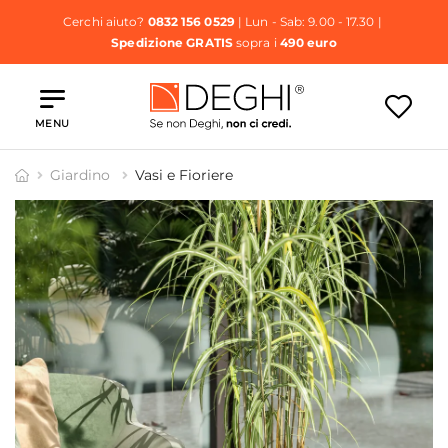
Cerchi aiuto?
0832 156 0529
| Lun - Sab: 9.00 - 17.30 |
Spedizione GRATIS
sopra i
490 euro
MENU
Giardino
Vasi e Fioriere