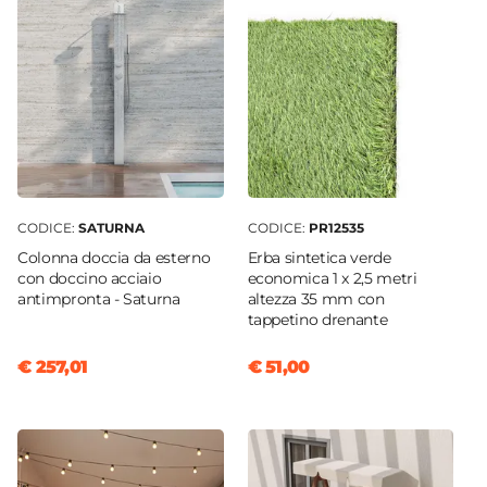
CODICE:
SATURNA
CODICE:
PR12535
Colonna doccia da esterno
Erba sintetica verde
con doccino acciaio
economica 1 x 2,5 metri
antimpronta - Saturna
altezza 35 mm con
tappetino drenante
€ 257,01
€ 51,00