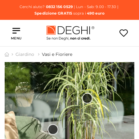
Cerchi aiuto?
0832 156 0529
| Lun - Sab: 9.00 - 17.30 |
Spedizione GRATIS
sopra i
490 euro
MENU
Giardino
Vasi e Fioriere