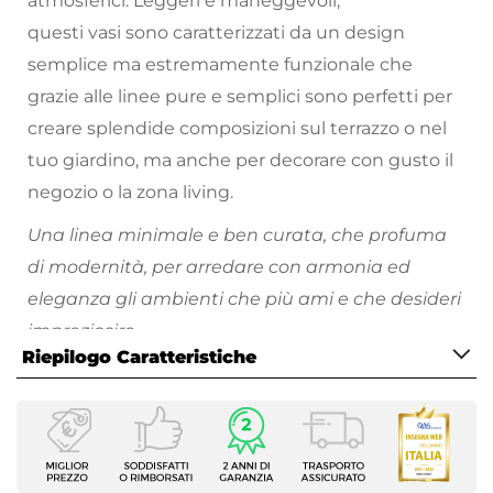
atmosferici. Leggeri e maneggevoli,
questi vasi sono caratterizzati da un design
semplice ma estremamente funzionale che
grazie alle linee pure e semplici sono perfetti per
creare splendide composizioni sul terrazzo o nel
tuo giardino, ma anche per decorare con gusto il
negozio o la zona living.
Una linea minimale e ben curata, che profuma
di modernità, per arredare con armonia ed
eleganza gli ambienti che più ami e che desideri
impreziosire.
Riepilogo Caratteristiche
Scopri tutti i vasi da giardino disponibili e divertiti
a riempire i tuoi spazi all'aperto di piante e fiori
Caratteristiche
colorati!
Tipologia
Vaso