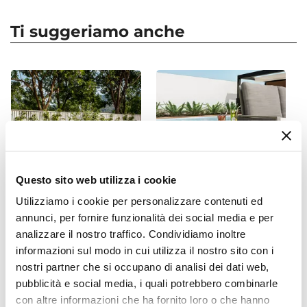
Forma
Irregolare
Ti suggeriamo anche
Dimensioni
Ø 68 cm
Altezza
30 cm
Profondità Vaso
30 cm
Colore
Blu
Questo sito web utilizza i cookie
Finitura
Utilizziamo i cookie per personalizzare contenuti ed
Liscio
annunci, per fornire funzionalità dei social media e per
CODICE:
TUL-89
CODICE:
IK45B-G
Materiale
analizzare il nostro traffico. Condividiamo inoltre
Set pranzo tavolo rotondo
Cubo multiuso per esterni
Polietilene
100 cm e 4 sedie impilabili
45 h cm in polietilene
informazioni sul modo in cui utilizza il nostro sito con i
in polipropilene nero -
bianco - Kubbot
Installazione
nostri partner che si occupano di analisi dei dati web,
Tulipano
Appoggio
pubblicità e social media, i quali potrebbero combinarle
con altre informazioni che ha fornito loro o che hanno
Sottovaso
€ 215,00
€ 94,00