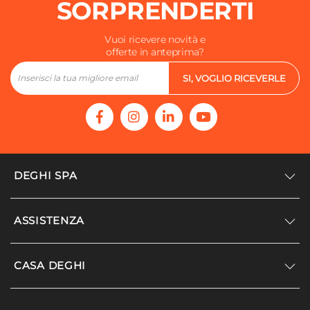
SORPRENDERTI
Vuoi ricevere novità e
offerte in anteprima?
SI, VOGLIO RICEVERLE
DEGHI SPA
Accedi/Registrati
ASSISTENZA
Noi siamo Deghi
Politica dei prezzi
Supporto
CASA DEGHI
Lavora con noi
Paga a rate
Diventa fornitore
Località disagiate
Noi Siamo Deghi