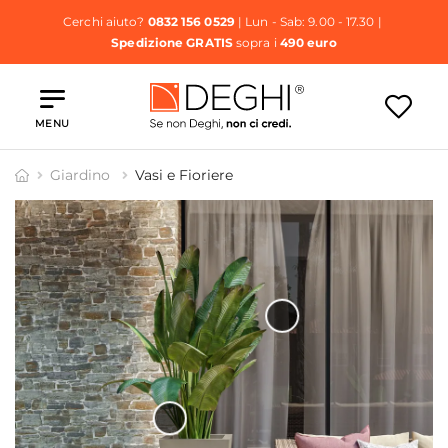
Cerchi aiuto?
0832 156 0529
| Lun - Sab: 9.00 - 17.30 |
Spedizione GRATIS
sopra i
490 euro
MENU
Giardino
Vasi e Fioriere