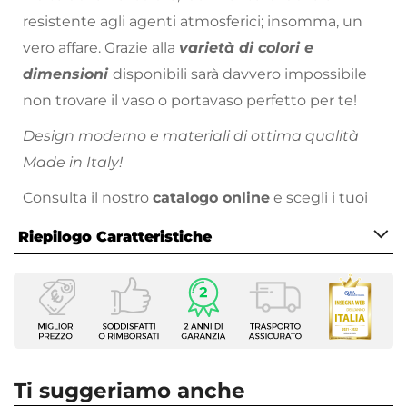
resistente agli agenti atmosferici; insomma, un
vero affare. Grazie alla
varietà di colori e
dimensioni
disponibili sarà davvero impossibile
non trovare il vaso o portavaso perfetto per te!
Design moderno e materiali di ottima qualità
Made in Italy!
Consulta il nostro
catalogo online
e scegli i tuoi
colori preferiti!
Riepilogo Caratteristiche
Caratteristiche
Tipologia
Vaso
Forma
Quadrata
Ti suggeriamo anche
Dimensioni