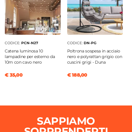
CODICE:
PCN-N27
CODICE:
DN-PG
Catena luminosa 10
Poltrona sospesa in acciaio
lampadine per esterno da
nero e polyrattan grigio con
10m con cavo nero
cuscini grigi - Duna
€ 35,00
€ 188,00
SAPPIAMO
SORPRENDERTI