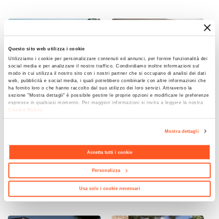
32 x 32 cm
Altezza
53 cm
Questo sito web utilizza i cookie
Colore
Utilizziamo i cookie per personalizzare contenuti ed annunci, per fornire funzionalità dei
Tortora
social media e per analizzare il nostro traffico. Condividiamo inoltre informazioni sul
modo in cui utilizza il nostro sito con i nostri partner che si occupano di analisi dei dati
Finitura
web, pubblicità e social media, i quali potrebbero combinarle con altre informazioni che
ha fornito loro o che hanno raccolto dal suo utilizzo dei loro servizi. Attraverso la
Liscio
sezione "Mostra dettagli" è possibile gestire le proprie opzioni e modificare le preferenze
Materiale
espresse in qualsiasi momento. Per maggiori informazioni si invita a leggere la nostra
Cookie Policy
.
Polietilene
CODICE:
CAL-3NR
CODICE:
ED33A
Installazione
Mostra dettagli
Separé doppio da giardino
Gazebo 3x3 m tetto
Appoggio
in acciaio nero 200x30x180h
scorrevole grigio e struttura
Accetta tutti i cookie
cm con disegno foglia di
antracite - Edvige
Foro Drenaggio
palma - Callen
Presente
Personalizza
€ 172,00
€ 224,00
Usa solo i cookie necessari