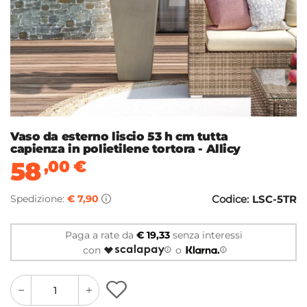
Vaso da esterno liscio 53 h cm tutta
capienza in polietilene tortora - Allicy
58
,00
€
Spedizione:
€ 7,90
Codice:
LSC-5TR
Paga a rate da
€ 19,33
senza interessi
con
o
quantity
quantity
plus
minus
button
button