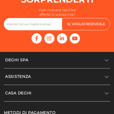
Vuoi ricevere novità e
offerte in anteprima?
SI, VOGLIO RICEVERLE
DEGHI SPA
Accedi/Registrati
ASSISTENZA
Noi siamo Deghi
Politica dei prezzi
Supporto
CASA DEGHI
Lavora con noi
Paga a rate
Diventa fornitore
Località disagiate
Noi Siamo Deghi
Modello organizzativo e codice etico
METODI DI PAGAMENTO
Agevolazioni fiscali