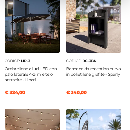
CODICE:
LIP-3
CODICE:
BC-3BN
Ombrellone a luci LED con
Bancone da reception curvo
palo laterale 4x3 m e telo
in polietilene grafite - Sparly
antracite - Lipari
€ 324,00
€ 340,00