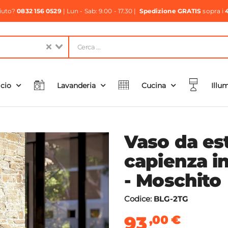
aiuto?
0832 156 0529
| Lun - Sab: 9.00 - 17.30 |
Spedizione GRATIS
sopra i
icio
Lavanderia
Cucina
Illu
Vaso da es
capienza in
- Moschito
Codice:
BLG-2TG
93
,00
€