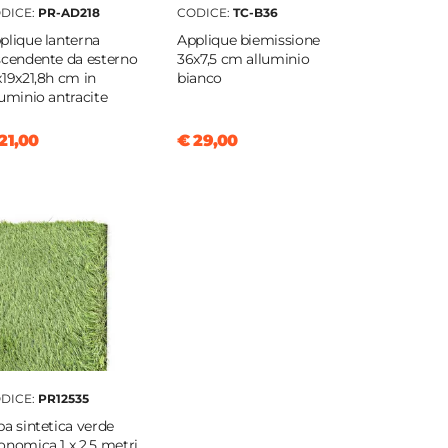
DICE:
PR-AD218
CODICE:
TC-B36
plique lanterna
Applique biemissione
scendente da esterno
36x7,5 cm alluminio
x19x21,8h cm in
bianco
luminio antracite
21,00
€ 29,00
DICE:
PR12535
ba sintetica verde
onomica 1 x 2,5 metri