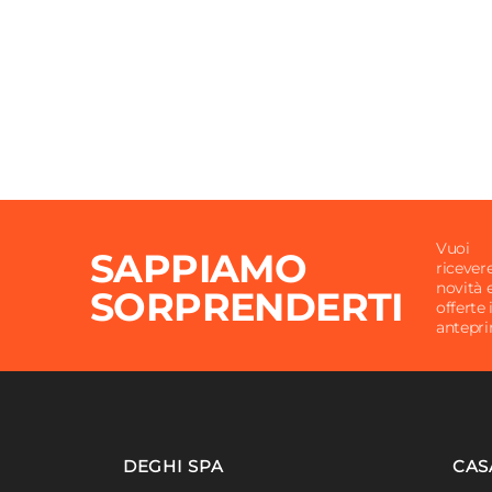
Vuoi
SAPPIAMO
ricever
novità 
SORPRENDERTI
offerte 
antepr
DEGHI SPA
CAS