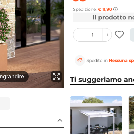
Spedizione:
€ 11,90
Il prodotto 
quantity
quantity
plus
minus
button
button
Spedito in
Nessuna sp
⚲
ingrandire
Clicca 
Ti suggeriamo a