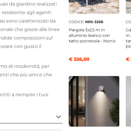
 vasi da giardino realizzati
 resistente agli agenti
si sono caratterizzati da
CODICE:
NRS-325B
CO
ale che grazie alle linee
Pergola 3x2,5 m in
Ga
alluminio bianco con
in
endide composizioni sul
tetto scorrevole - Norris
te
orare con gusto il
Eli
€ 326,00
€ 
ma di modernità, per
nti che più ami e che
ertiti a riempire i tuoi