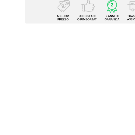
Caratteristiche
Tipologia
Vaso
Forma
Rettan
Dimensioni
70 x 3
Altezza
35 cm
Profondità Vaso
35 cm
Colore
Tegola
Materiale
Poliet
Installazione
Appog