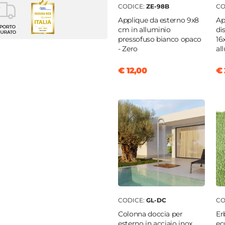
CODICE:
ZE-98B
CO
Applique da esterno 9x8
Ap
cm in alluminio
di
golare
pressofuso bianco opaco
16
0 cm
- Zero
al
€ 12,00
€ 
ilene
gio
CODICE:
GL-DC
CO
Colonna doccia per
Er
esterno in acciaio inox
ec