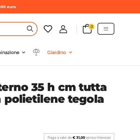
490 euro
0
HEADER SEARCH BUTTON
minazione
Giardino
terno 35 h cm tutta
 polietilene tegola
Paga a rate da
€ 31,00
senza interessi