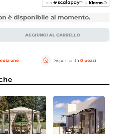
con
o
non è disponibile al momento.
AGGIUNGI AL CARRELLO
edizione
Disponibilità
0 pezzi
⚲
per ingrandire
Cli
nche