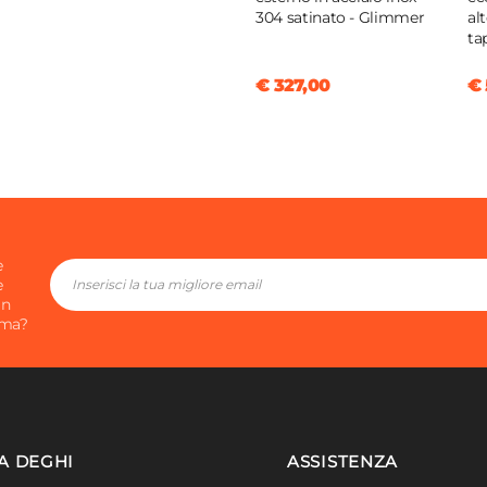
304 satinato - Glimmer
al
ta
€ 327,00
€ 
e
e
in
ima?
A DEGHI
ASSISTENZA