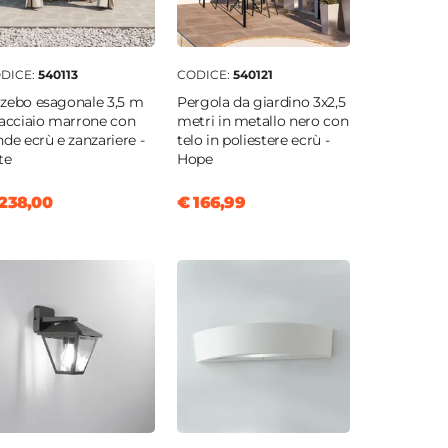
DICE:
540113
CODICE:
540121
zebo esagonale 3,5 m
Pergola da giardino 3x2,5
 acciaio marrone con
metri in metallo nero con
nde ecrù e zanzariere -
telo in poliestere ecrù -
te
Hope
238,00
€ 166,99