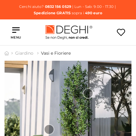
Cerchi aiuto?
0832 156 0529
| Lun - Sab: 9.00 - 17.30 |
Spedizione GRATIS
sopra i
490 euro
MENU
Giardino
Vasi e Fioriere