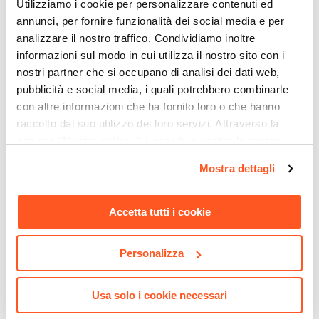
Utilizziamo i cookie per personalizzare contenuti ed
annunci, per fornire funzionalità dei social media e per
analizzare il nostro traffico. Condividiamo inoltre
informazioni sul modo in cui utilizza il nostro sito con i
nostri partner che si occupano di analisi dei dati web,
pubblicità e social media, i quali potrebbero combinarle
con altre informazioni che ha fornito loro o che hanno
raccolto dal suo utilizzo dei loro servizi. Attraverso la
CODICE:
540112
CODICE:
NRS-44PB
sezione "Mostra dettagli" è possibile gestire le proprie
Gazebo 3x4 m in acciaio
Pergola 4x4 m in alluminio
opzioni e modificare le preferenze espresse in qualsiasi
Mostra dettagli
marrone con tende ecrù e
bianco e con tetto
momento. Per maggiori informazioni si invita a leggere la
zanzariere - Elite
scorrevole - Norris
nostra
Cookie Policy
.
Accetta tutti i cookie
€ 337,00
€ 482,00
Personalizza
Usa solo i cookie necessari