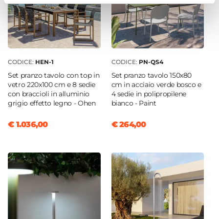
CODICE:
HEN-1
CODICE:
PN-QS4
Set pranzo tavolo con top in
Set pranzo tavolo 150x80
vetro 220x100 cm e 8 sedie
cm in acciaio verde bosco e
con braccioli in alluminio
4 sedie in polipropilene
grigio effetto legno - Ohen
bianco - Paint
€ 1.036,00
€ 264,00