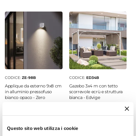
Ø 35 cm
Altezza
70 cm
Colore
Tegola
Materiale
Polietilene
Installazione
Appoggio
CODICE:
ZE-98B
CODICE:
ED34B
Foro Drenaggio
Applique da esterno 9x8 cm
Gazebo 3x4 m con tetto
Presente
in alluminio pressofuso
scorrevole ecrù e struttura
bianco opaco - Zero
bianca - Edvige
€ 12,00
€ 267,00
Questo sito web utilizza i cookie