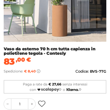
Vaso da esterno 70 h cm tutta capienza in
polietilene tegola - Contesly
83
,00
€
Spedizione:
€ 8,40
Codice:
BVS-7TG
Paga a rate da
€ 27,66
senza interessi
con
o
quantity
quantity
plus
minus
button
button