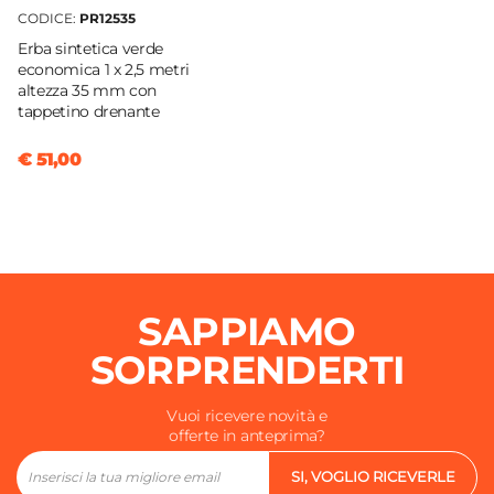
CODICE:
PR12535
Erba sintetica verde
economica 1 x 2,5 metri
altezza 35 mm con
tappetino drenante
€ 51,00
SAPPIAMO
SORPRENDERTI
Vuoi ricevere novità e
offerte in anteprima?
SI, VOGLIO RICEVERLE