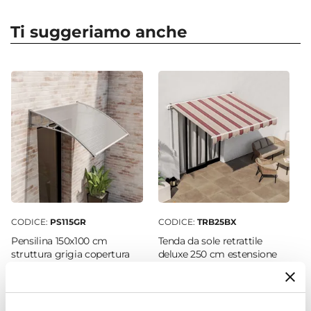
Forma
Quadrata
Ti suggeriamo anche
Dimensioni
30 x 30 cm
Altezza
39 cm
Colore
Crema
Finitura
Liscio
Materiale
Polietilene
CODICE:
PS115GR
CODICE:
TRB25BX
Installazione
Pensilina 150x100 cm
Tenda da sole retrattile
Appoggio
struttura grigia copertura
deluxe 250 cm estensione
satinata - Sirocco
200 cm bordeaux a righe
Foro Drenaggio
Presente
€ 114,00
€ 178,00