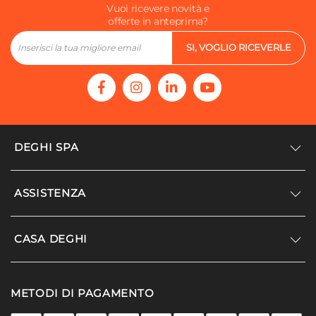
Vuoi ricevere novità e
offerte in anteprima?
SI, VOGLIO RICEVERLE
DEGHI SPA
Accedi/Registrati
ASSISTENZA
Noi siamo Deghi
Politica dei prezzi
Supporto
CASA DEGHI
Lavora con noi
Paga a rate
Diventa fornitore
Località disagiate
Noi Siamo Deghi
Modello organizzativo e codice etico
METODI DI PAGAMENTO
Agevolazioni fiscali
I nostri luoghi
Promozioni