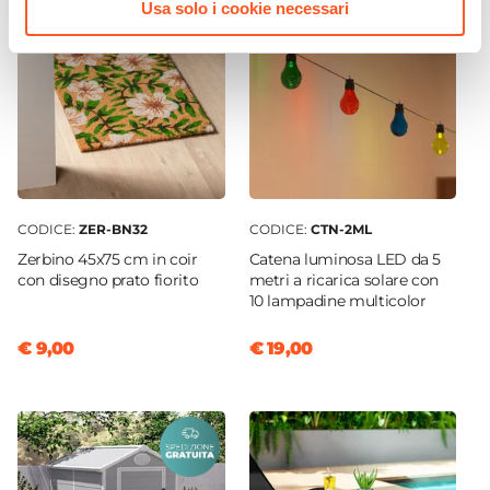
Usa solo i cookie necessari
CODICE:
ZER-BN32
CODICE:
CTN-2ML
Zerbino 45x75 cm in coir
Catena luminosa LED da 5
con disegno prato fiorito
metri a ricarica solare con
10 lampadine multicolor
€ 9,00
€ 19,00