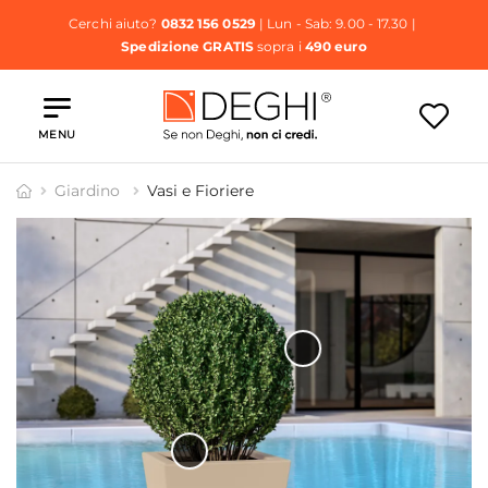
Cerchi aiuto?
0832 156 0529
| Lun - Sab: 9.00 - 17.30 |
Spedizione GRATIS
sopra i
490 euro
MENU
Giardino
Vasi e Fioriere