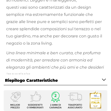
atmosferici. Leggeri e maneggevoli,
questi vasi sono caratterizzati da un design
semplice ma estremamente funzionale che
grazie alle linee pure e semplici sono perfetti per
creare splendide composizioni sul terrazzo o nel
tuo giardino, ma anche per decorare con gusto il
negozio o la zona living.
Una linea minimale e ben curata, che profuma
di modernità, per arredare con armonia ed
eleganza gli ambienti che più ami e che desideri
impreziosire.
Riepilogo Caratteristiche
Scopri tutti i vasi da giardino disponibili e divertiti
a riempire i tuoi spazi all'aperto di piante e fiori
Caratteristiche
colorati!
Tipologia
Vaso