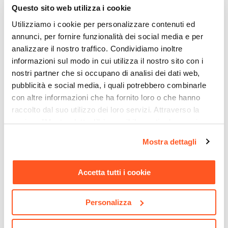
Questo sito web utilizza i cookie
Utilizziamo i cookie per personalizzare contenuti ed
annunci, per fornire funzionalità dei social media e per
analizzare il nostro traffico. Condividiamo inoltre
informazioni sul modo in cui utilizza il nostro sito con i
nostri partner che si occupano di analisi dei dati web,
pubblicità e social media, i quali potrebbero combinarle
con altre informazioni che ha fornito loro o che hanno
raccolto dal suo utilizzo dei loro servizi. Attraverso la
sezione "Mostra dettagli" è possibile gestire le proprie
CODICE:
AL-FB1
CODICE:
ZDC-1B
opzioni e modificare le preferenze espresse in qualsiasi
Mostra dettagli
Applique LED biemissione
Applique LED da esterno
momento. Per maggiori informazioni si invita a leggere la
da esterno 10x10 cm in
rotonda 18 cm in
nostra
Cookie Policy
.
alluminio bianco
policarbonato bianco -
Accetta tutti i cookie
Mistik
€ 32,00
€ 16,99
Personalizza