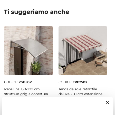
Forma
Quadrata
Ti suggeriamo anche
Dimensioni
30 x 30 cm
Altezza
39 cm
Colore
Arancione
Finitura
Liscio
Materiale
Polietilene
CODICE:
PS115GR
CODICE:
TRB25BX
Installazione
Pensilina 150x100 cm
Tenda da sole retrattile
Appoggio
struttura grigia copertura
deluxe 250 cm estensione
satinata - Sirocco
200 cm bordeaux a righe
Foro Drenaggio
Presente
€ 114,00
€ 178,00