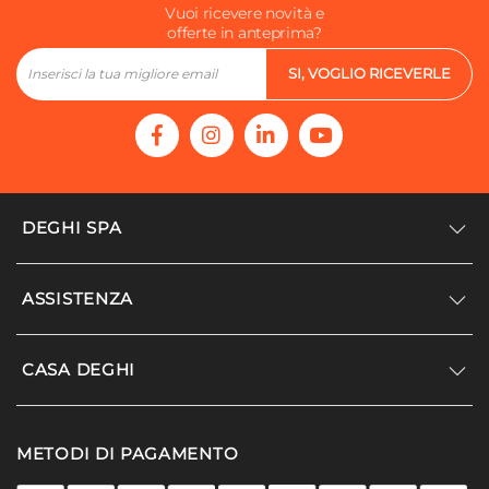
Vuoi ricevere novità e
offerte in anteprima?
SI, VOGLIO RICEVERLE
DEGHI SPA
Accedi/Registrati
ASSISTENZA
Noi siamo Deghi
Politica dei prezzi
Supporto
CASA DEGHI
Lavora con noi
Paga a rate
Diventa fornitore
Località disagiate
Noi Siamo Deghi
Modello organizzativo e codice etico
METODI DI PAGAMENTO
Agevolazioni fiscali
I nostri luoghi
Promozioni