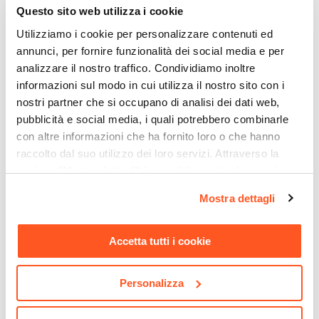
Questo sito web utilizza i cookie
Utilizziamo i cookie per personalizzare contenuti ed
annunci, per fornire funzionalità dei social media e per
analizzare il nostro traffico. Condividiamo inoltre
informazioni sul modo in cui utilizza il nostro sito con i
nostri partner che si occupano di analisi dei dati web,
pubblicità e social media, i quali potrebbero combinarle
con altre informazioni che ha fornito loro o che hanno
raccolto dal suo utilizzo dei loro servizi. Attraverso la
sezione "Mostra dettagli" è possibile gestire le proprie
CODICE:
AL-FB1
CODICE:
ZDC-1B
opzioni e modificare le preferenze espresse in qualsiasi
Mostra dettagli
Applique LED biemissione
Applique LED da esterno
momento. Per maggiori informazioni si invita a leggere la
da esterno 10x10 cm in
rotonda 18 cm in
nostra
Cookie Policy
.
alluminio bianco
policarbonato bianco -
Accetta tutti i cookie
Mistik
€ 32,00
€ 16,99
Personalizza