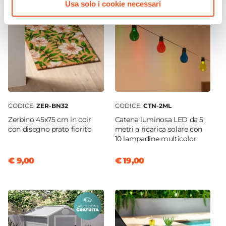
Usa solo i cookie necessari
CODICE:
ZER-BN32
CODICE:
CTN-2ML
Zerbino 45x75 cm in coir
Catena luminosa LED da 5
con disegno prato fiorito
metri a ricarica solare con
10 lampadine multicolor
€ 9,00
€ 19,00