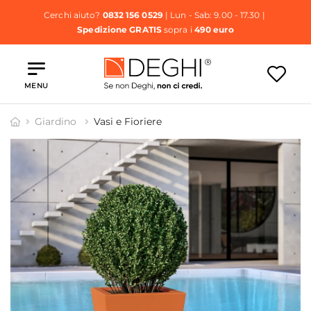
Cerchi aiuto?
0832 156 0529
| Lun - Sab: 9.00 - 17.30 |
Spedizione GRATIS
sopra i
490 euro
MENU
Giardino
Vasi e Fioriere