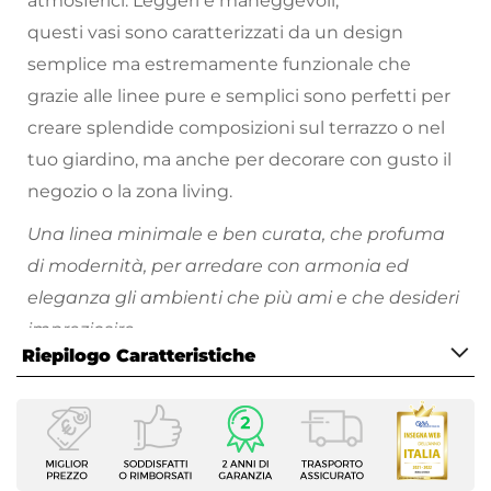
atmosferici. Leggeri e maneggevoli,
questi vasi sono caratterizzati da un design
semplice ma estremamente funzionale che
grazie alle linee pure e semplici sono perfetti per
creare splendide composizioni sul terrazzo o nel
tuo giardino, ma anche per decorare con gusto il
negozio o la zona living.
Una linea minimale e ben curata, che profuma
di modernità, per arredare con armonia ed
eleganza gli ambienti che più ami e che desideri
impreziosire.
Riepilogo Caratteristiche
Scopri tutti i vasi da giardino disponibili e divertiti
a riempire i tuoi spazi all'aperto di piante e fiori
Caratteristiche
colorati!
Tipologia
Vaso