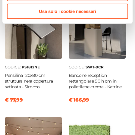
Predisposizione
Usa solo i cookie necessari
Caratteristiche
Resistente ai raggi UV
CODICE:
PS1812NE
CODICE:
SWT-9CR
Pensilina 120x80 cm
Bancone reception
struttura nera copertura
rettangolare 90 h cm in
satinata - Sirocco
polietilene crema - Katrine
€ 77,99
€ 166,99