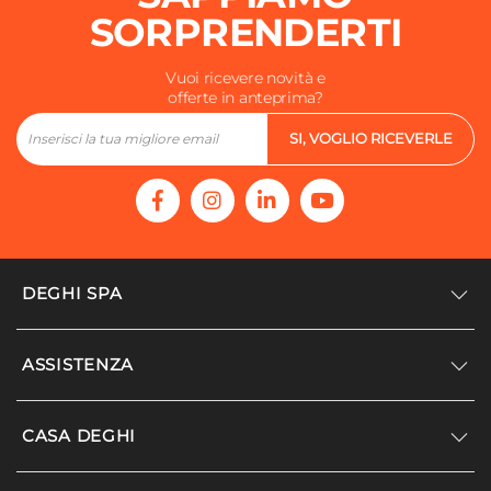
SORPRENDERTI
Vuoi ricevere novità e
offerte in anteprima?
SI, VOGLIO RICEVERLE
DEGHI SPA
Accedi/Registrati
ASSISTENZA
Noi siamo Deghi
Politica dei prezzi
Supporto
CASA DEGHI
Lavora con noi
Paga a rate
Diventa fornitore
Località disagiate