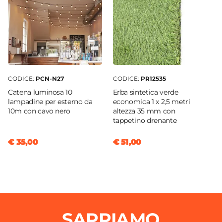
CODICE:
PCN-N27
CODICE:
PR12535
Catena luminosa 10
Erba sintetica verde
lampadine per esterno da
economica 1 x 2,5 metri
10m con cavo nero
altezza 35 mm con
tappetino drenante
€ 35,00
€ 51,00
SAPPIAMO