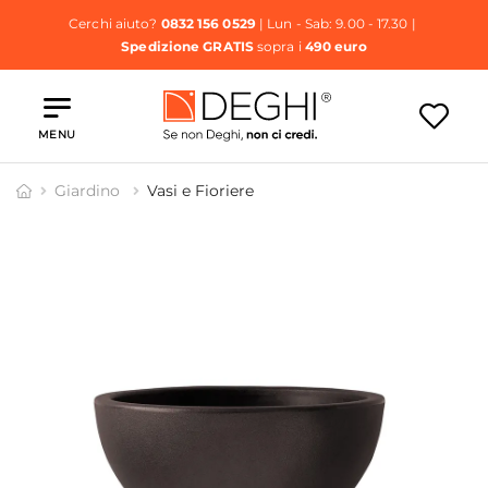
Cerchi aiuto?
0832 156 0529
| Lun - Sab: 9.00 - 17.30 |
Spedizione GRATIS
sopra i
490 euro
MENU
Giardino
Vasi e Fioriere