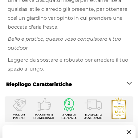
una riserva d'acqua si integra perfettamente a
qualsiasi stile d'arredo già presente, per ottenere
così un giardino variopinto in cui prendere una
boccata d'aria fresca.
Bello e pratico, questo vaso conquisterà il tuo
outdoor
Leggero da spostare e robusto per arredare il tuo
spazio a lungo.
Riepilogo Caratteristiche
Caratteristiche
Tipologia
Vaso
Forma
Rotonda
Ti suggeriamo anche