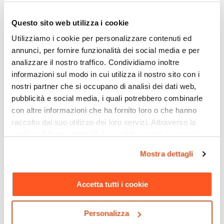
Dimensioni
Ø 40 cm
Questo sito web utilizza i cookie
Altezza
Utilizziamo i cookie per personalizzare contenuti ed
17,5 cm
annunci, per fornire funzionalità dei social media e per
Capacità
analizzare il nostro traffico. Condividiamo inoltre
14 L
informazioni sul modo in cui utilizza il nostro sito con i
Impilabile
nostri partner che si occupano di analisi dei dati web,
pubblicità e social media, i quali potrebbero combinarle
Si
con altre informazioni che ha fornito loro o che hanno
Colore
raccolto dal suo utilizzo dei loro servizi. Attraverso la
Bronzo
sezione "Mostra dettagli" è possibile gestire le proprie
CODICE:
ZEQ-98N
CODICE:
ZRB-22S
Materiale
opzioni e modificare le preferenze espresse in qualsiasi
Applique da esterno
Zerbino 45x75 cm in coir
Resina
Mostra dettagli
squadrata 9x8 cm in
naturale con disegno
momento. Per maggiori informazioni si invita a leggere la
alluminio pressofuso nero
macchina floreale
Installazione
nostra
Cookie Policy
.
opaco - Zero
Appoggio
Accetta tutti i cookie
Sistema Riserva Acqua
€ 13,01
€ 9,00
Predisposizione
Personalizza
Foro Drenaggio