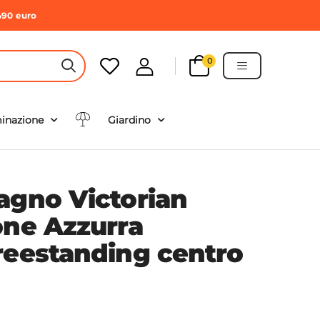
490 euro
0
HEADER SEARCH BUTTON
minazione
Giardino
agno Victorian
one Azzurra
reestanding centro