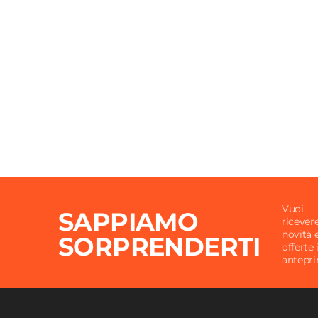
Altezza
64 c
Installazione
Centro
Materiale
Crysta
Colore
Bianc
Finitura
Lucida
Piletta Di Scarico
Inclus
Rubinetteria
Non in
Marca
Azzurr
Vuoi
SAPPIAMO
ricever
novità 
SORPRENDERTI
offerte 
antepr