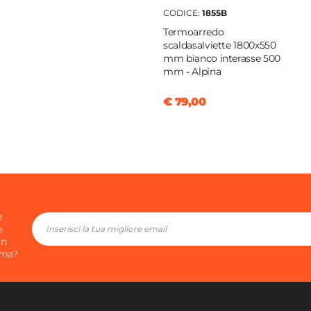
CODICE:
1855B
m
|
72 cm
Termoarredo
 stanza
scaldasalviette 1800x550
ltech
mm bianco interasse 500
mm - Alpina
o
€ 79,00
a
clusa
a
e
e
in
ima?