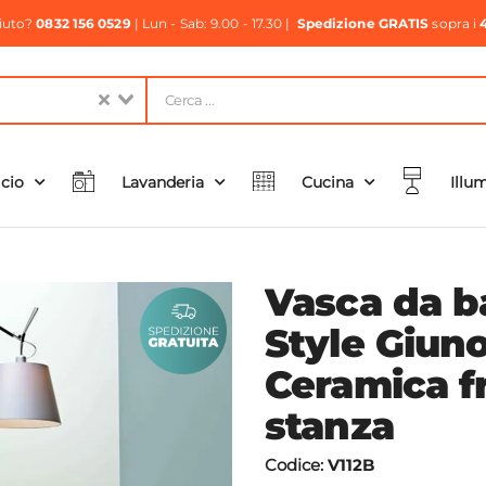
aiuto?
0832 156 0529
| Lun - Sab: 9.00 - 17.30 |
Spedizione GRATIS
sopra i
icio
Lavanderia
Cucina
Illu
Vasca da b
Style Giun
Ceramica f
stanza
Codice:
V112B