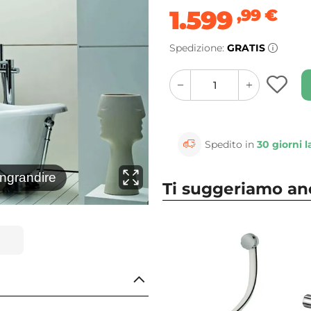
1.599
,99
€
Spedizione:
GRATIS
quantity
quantity
plus
minus
button
button
Spedito in
30 giorni l
⚲
ingrandire
Clicca 
Ti suggeriamo a