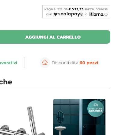
Paga a rate da
€ 533,33
senza interessi
con
o
AGGIUNGI AL CARRELLO
avorativi
Disponibilità
60 pezzi
⚲
per ingrandire
Cli
nche