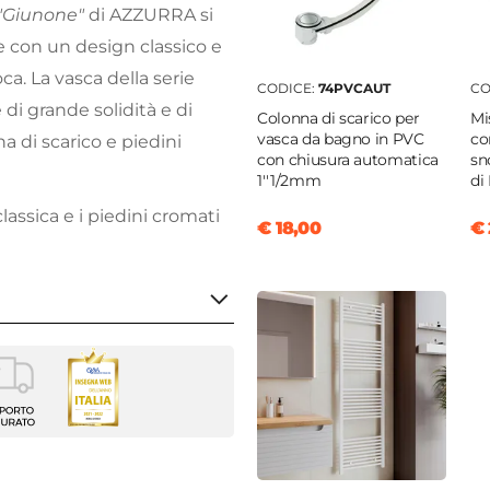
 "Giunone"
di AZZURRA si
 con un design classico e
ca. La vasca della serie
CODICE:
74PVCAUT
CO
 di grande solidità e di
Colonna di scarico per
Mi
vasca da bagno in PVC
co
 di scarico e piedini
con chiusura automatica
sn
1''1/2mm
di
assica e i piedini cromati
€ 18,00
€ 
freestanding
ne
m