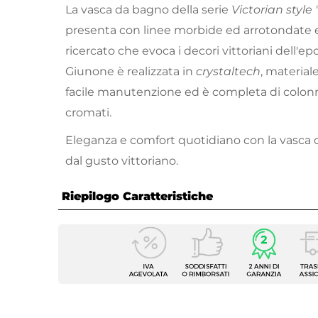
La vasca da bagno della serie
Victorian style
presenta con linee morbide ed arrotondate e
ricercato che evoca i decori vittoriani dell'epo
Giunone è realizzata in
crystaltech
, materiale
facile manutenzione ed è completa di colonna
cromati.
Eleganza e comfort quotidiano con la vasca cl
dal gusto vittoriano.
Riepilogo Caratteristiche
Caratteristiche
Tipologia
Vasca 
Serie
Giuno
Larghezza
170 c
Profondità
80 cm