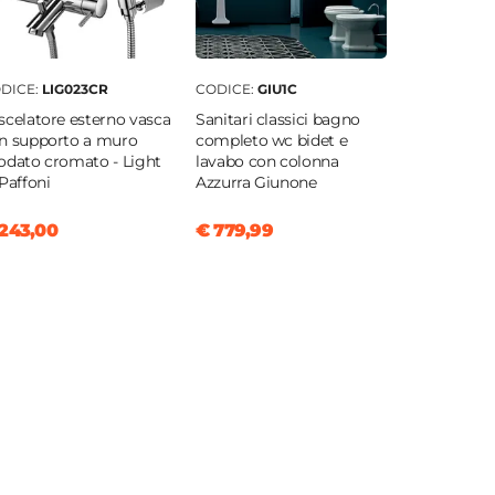
DICE:
LIG023CR
CODICE:
GIU1C
scelatore esterno vasca
Sanitari classici bagno
n supporto a muro
completo wc bidet e
odato cromato - Light
lavabo con colonna
 Paffoni
Azzurra Giunone
243,00
€ 779,99