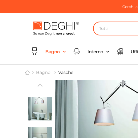
Cerchi 
Tutti
Bagno
Interno
Uff
Bagno
Vasche