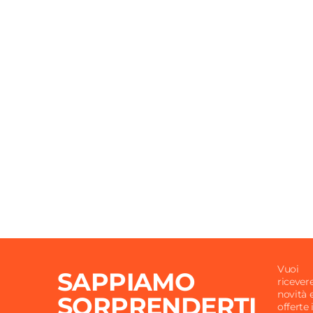
Finitura
Nickel
Materiale
Otton
Valvola Per Impianti
Bitub
Compatibilità Tubi
Tubi i
Misura Attacco Detentore
1/2"
Attacco Detentore
24 - 19
Misura Raccordi
16 x 2,
Attacco Raccordi
24 - 19
Misura Attacco Valvola
1/2"
Vuoi
SAPPIAMO
ricever
novità 
SORPRENDERTI
offerte 