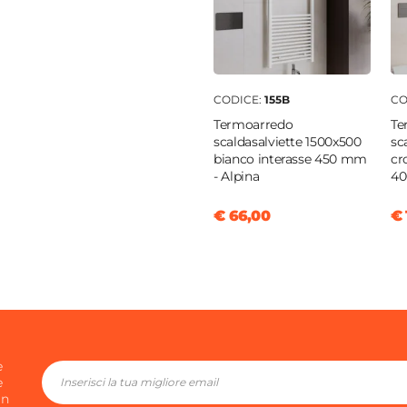
e
o
|
Monotubo
n multistrato da 16x2,25 mm
CODICE:
155B
CO
Termoarredo
Te
scaldasalviette 1500x500
sc
bianco interasse 450 mm
cr
25
- Alpina
40
€ 66,00
€ 
e
e
in