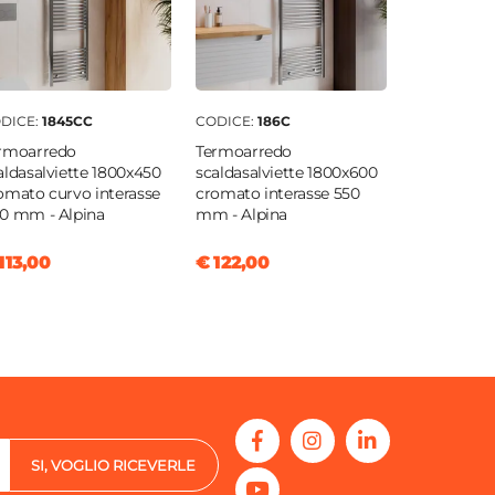
DICE:
1845CC
CODICE:
186C
rmoarredo
Termoarredo
aldasalviette 1800x450
scaldasalviette 1800x600
omato curvo interasse
cromato interasse 550
0 mm - Alpina
mm - Alpina
113,00
€ 122,00
SI, VOGLIO RICEVERLE