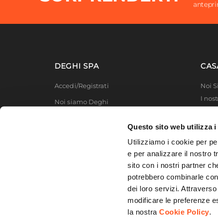
antepr
DEGHI SPA
CAS
Accedi/Registrati
Noi 
I nost
Noi siamo Deghi
Deghi
Politica dei prezzi
MFT -
Questo sito web utilizza i
Lavora con noi
Partn
Utilizziamo i cookie per pe
Deghi
Diventa fornitore
e per analizzare il nostro t
Degh
sito con i nostri partner ch
Modello organizzativo e codice etico
potrebbero combinarle con a
Promozioni
dei loro servizi. Attraverso
modificare le preferenze e
la nostra
Cookie Policy
.