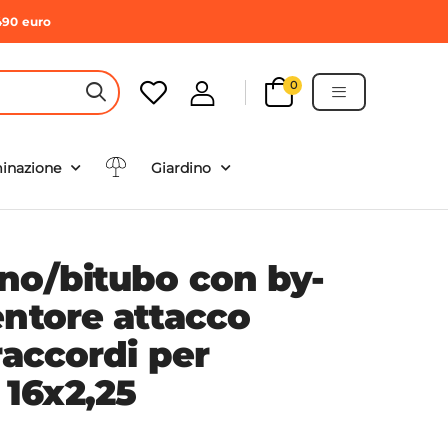
490 euro
0
HEADER SEARCH BUTTON
minazione
Giardino
no/bitubo con by-
entore attacco
raccordi per
 16x2,25