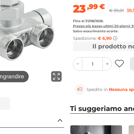
23
,99
€
€ 39,01
38,
Fino al 31/08/2026.
Prezzo più basso ultimi 30 giorni: 
Salvo esaurimento scorte.
Spedizione:
€ 6,90
Il prodotto 
quantity
quantity
plus
minus
button
button
⚲
ingrandire
Clicca 
Spedito in
Nessuna sp
Ti suggeriamo a