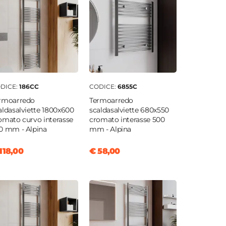
DICE:
186CC
CODICE:
6855C
rmoarredo
Termoarredo
aldasalviette 1800x600
scaldasalviette 680x550
omato curvo interasse
cromato interasse 500
0 mm - Alpina
mm - Alpina
118,00
€ 58,00