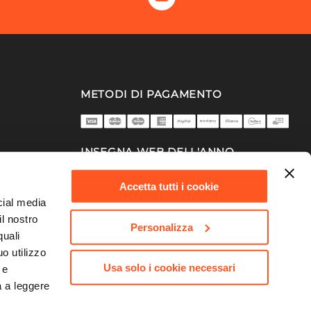
METODI DI PAGAMENTO
INSEGNA WEB DELL'ANNO
2025/26
Accetta tutti i cookie
cial media
il nostro
Personalizza
quali
o utilizzo
Usa solo i cookie necessari
 e
a a leggere