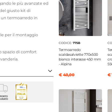
egando le più avanzate ed
el giusto kit di
i un termoarredo in
iale per il montaggio
CODICE:
775B
CO
Termoarredo
Te
o spazio di comfort
scaldasalviette 770x500
sc
avanderia.
bianco interasse 450 mm
cr
- Alpina
55
€ 40,00
€ 
a per termoarredo
arredo
o