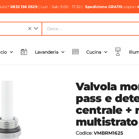
aiuto?
0832 156 0529
| Lun - Sab: 9.00 - 17.30 |
Spedizione GRATIS
sopra i
icio
Lavanderia
Cucina
Illu
Valvola mo
pass e det
centrale + 
multistrato
Codice:
VMBRM1625