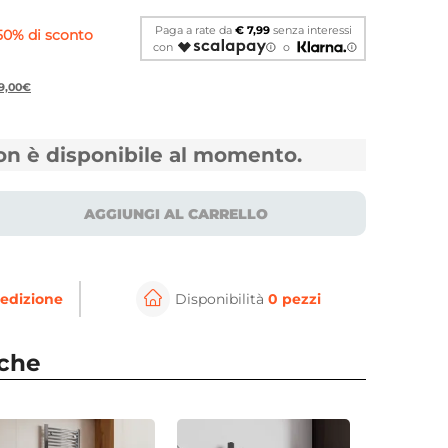
Paga a rate da
€ 7,99
senza interessi
50% di sconto
con
o
39,00€
non è disponibile al momento.
AGGIUNGI AL CARRELLO
⚲
per ingrandire
Cli
edizione
Disponibilità
0 pezzi
nche