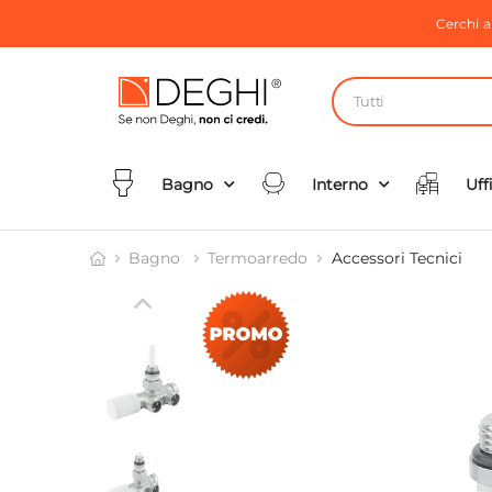
Cerchi 
Tutti
Bagno
Interno
Uff
Bagno
Termoarredo
Accessori Tecnici