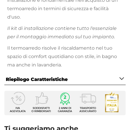
installazione è fondamentale nell'acquisto di un
termoarredo in termini di sicurezza e facilità
d'uso.
Il kit di installazione contiene tutto l'essenziale
per il montaggio immediato sul tuo impianto.
Il termoarredo risolve il riscaldamento nel tuo
spazio di comfort quotidiano con stile, in bagno
ma anche in lavanderia.
Riepilogo Caratteristiche
Caratteristiche
Tipologia
Valvola per termoarredo
Compatibilità
Termoarredo
Ti suggeriamo anche