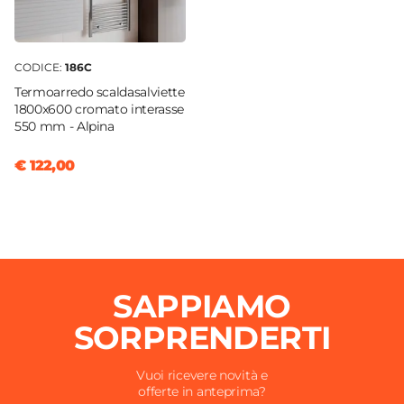
CODICE:
186C
Termoarredo scaldasalviette
1800x600 cromato interasse
550 mm - Alpina
€ 122,00
SAPPIAMO
SORPRENDERTI
Vuoi ricevere novità e
offerte in anteprima?