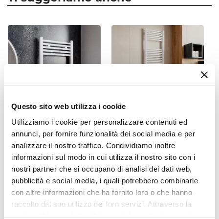
Colore
Bianco
Finitura
Nickel
Materiale
Ottone
Valvola Per Impianti
Bitubo
|
Monotubo
Questo sito web utilizza i cookie
Compatibilità Tubi
Utilizziamo i cookie per personalizzare contenuti ed
Tubi in rame da 14 mm
CODICE:
775B
CODICE:
186BC
annunci, per fornire funzionalità dei social media e per
Misura Attacco Detentore
Termoarredo scaldasalviette
Termoarredo scaldasalviette
analizzare il nostro traffico. Condividiamo inoltre
1/2"
770x500 bianco interasse
1800x600 bianco curvo
informazioni sul modo in cui utilizza il nostro sito con i
450 mm - Alpina
interasse 550 mm - Alpina
Attacco Detentore
nostri partner che si occupano di analisi dei dati web,
24 - 19
pubblicità e social media, i quali potrebbero combinarle
€ 40,00
€ 84,00
Misura Raccordi
con altre informazioni che ha fornito loro o che hanno
14
raccolto dal suo utilizzo dei loro servizi. Attraverso la
sezione "Mostra dettagli" è possibile gestire le proprie
Attacco Raccordi