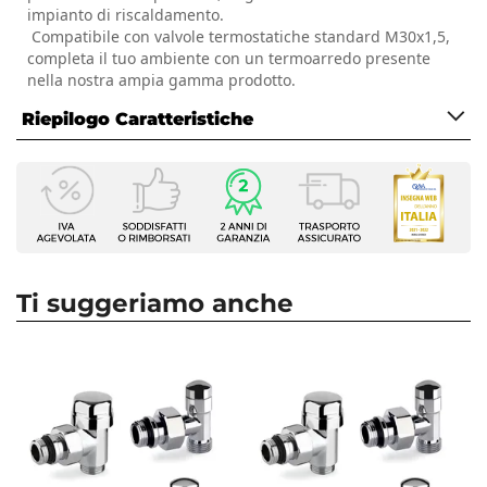
impianto di riscaldamento.
Compatibile con valvole termostatiche standard M30x1,5,
completa il tuo ambiente con un termoarredo presente
nella nostra ampia gamma prodotto.
Riepilogo Caratteristiche
Caratteristiche
Tipologia
Testa termostatica
Colore
Cromo
Ti suggeriamo anche
Misura Testa Termostatica
M 30 x 1,5