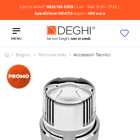
Cerchi aiuto?
0832 156 0529
| Lun - Sab: 9.00 - 17.30 |
Spedizione GRATIS
sopra i
490 euro
MENU
Bagno
Termoarredo
Accessori Tecnici