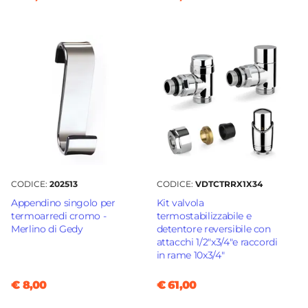
CODICE:
202513
CODICE:
VDTCTRRX1X34
Appendino singolo per
Kit valvola
termoarredi cromo -
termostabilizzabile e
Merlino di Gedy
detentore reversibile con
attacchi 1/2"x3/4"e raccordi
in rame 10x3/4"
€ 8,00
€ 61,00