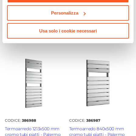
CODICE:
6855C
CODICE:
MLF17-C
Termoarredo scaldasalviette
Termoarredo a tubo piatto
Personalizza
680x550 cromato interasse
1700x500 mm cromato -
500 mm - Alpina
Melfi
Usa solo i cookie necessari
€ 58,00
€ 284,00
CODICE:
386988
CODICE:
386987
Termoarredo 1213x500 mm
Termoarredo 840x500 mm
cromo tubi piatti - Palermo
cromo tubi piatti - Palermo