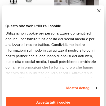
CODICE:
VDTCTRM16X25
CODICE:
1155C
Kit valvola termostatica e
Termoarredo scaldasalviette
detentore con attacchi
1120x550 cromato interasse
Questo sito web utilizza i cookie
1/2"x1/2" e raccordi
500 mm - Alpina
Utilizziamo i cookie per personalizzare contenuti ed
multistrato 16x2,25
annunci, per fornire funzionalità dei social media e per
€ 55,00
€ 77,99
analizzare il nostro traffico. Condividiamo inoltre
informazioni sul modo in cui utilizza il nostro sito con i
nostri partner che si occupano di analisi dei dati web,
pubblicità e social media, i quali potrebbero combinarle
con altre informazioni che ha fornito loro o che hanno
raccolto dal suo utilizzo dei loro servizi. Attraverso la
sezione "Mostra dettagli" è possibile gestire le proprie
opzioni e modificare le preferenze espresse in qualsiasi
Mostra dettagli
momento. Per maggiori informazioni si invita a leggere la
nostra
Cookie Policy
.
Accetta tutti i cookie