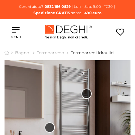
Cerchi aiuto?
0832 156 0529
| Lun - Sab: 9.00 - 17.30 |
Spedizione GRATIS
sopra i
490 euro
MENU
Bagno
Termoarredo
Termoarredi Idraulici