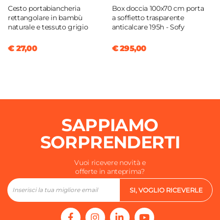
Cesto portabiancheria
Box doccia 100x70 cm porta
rettangolare in bambù
a soffietto trasparente
naturale e tessuto grigio
anticalcare 195h - Sofy
€ 27,00
€ 295,00
SAPPIAMO
SORPRENDERTI
Vuoi ricevere novità e
offerte in anteprima?
SI, VOGLIO RICEVERLE