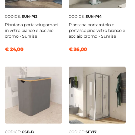
CODICE:
SUN-PI2
CODICE:
SUN-PI4
Piantana portasciugamani
Piantana portarotolo e
in vetro bianco e acciaio
portascopino vetro bianco e
cromo - Sunrise
acciaio cromo - Sunrise
€ 24,00
€ 26,00
CODICE:
CSB-B
CODICE:
SFY17