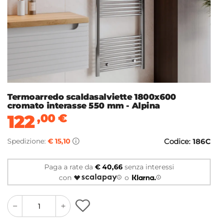
Termoarredo scaldasalviette 1800x600
cromato interasse 550 mm - Alpina
122
,00
€
Spedizione:
€ 15,10
Codice:
186C
Paga a rate da
€ 40,66
senza interessi
con
o
quantity
quantity
plus
minus
button
button