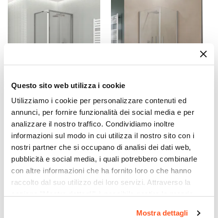
Acciaio
Finitura
Cromata
Colore
Cromato
Posizione Attacchi
Laterale
Questo sito web utilizza i cookie
Reversibile
Utilizziamo i cookie per personalizzare contenuti ed
CODICE:
SFYT15
CODICE:
NILD89
No
annunci, per fornire funzionalità dei social media e per
Box doccia 75x65 cm porta
Box doccia 80x90 cm
Potenza Termica ΔT 30°
analizzare il nostro traffico. Condividiamo inoltre
a soffietto opaco 195h - Sofy
doppio battente con vetro
temperato trasparente e
395 W
informazioni sul modo in cui utilizza il nostro sito con i
profilo cromo 195h - Nilo
nostri partner che si occupano di analisi dei dati web,
Potenza Termica ΔT 50°
pubblicità e social media, i quali potrebbero combinarle
752 W
€ 284,00
€ 329,00
con altre informazioni che ha fornito loro o che hanno
Valvola Di Sfiato
raccolto dal suo utilizzo dei loro servizi. Attraverso la
Inclusa
sezione "Mostra dettagli" è possibile gestire le proprie
Kit Valvola + Detentore
opzioni e modificare le preferenze espresse in qualsiasi
Mostra dettagli
Non incluso
momento. Per maggiori informazioni si invita a leggere la