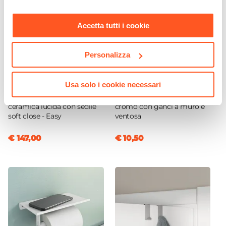
Kit Fissaggio A Muro
nostra
Cookie Policy
.
Incluso
Accetta tutti i cookie
Personalizza
CODICE:
SMART/DEG
CODICE:
PVT-BI1
Usa solo i cookie necessari
Sanitari sospesi wc e bidet
Tergivetro in acciaio inox
ceramica lucida con sedile
cromo con ganci a muro e
soft close - Easy
ventosa
€ 147,00
€ 10,50