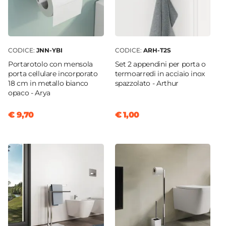
CODICE:
JNN-YBI
CODICE:
ARH-T2S
Portarotolo con mensola
Set 2 appendini per porta o
porta cellulare incorporato
termoarredi in acciaio inox
18 cm in metallo bianco
spazzolato - Arthur
opaco - Arya
€ 9,70
€ 1,00