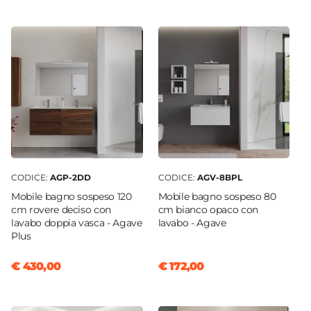
Tubi in multistrato da 16x2 mm
60 cm
Tubi in multistrato da 16x2,25 mm
Altezza
180 cm
Interasse
55 cm
Installazione
Verticale
Forma
Piatto
CODICE:
AGP-2DD
CODICE:
AGV-8BPL
Numero Tubi
Mobile bagno sospeso 120
Mobile bagno sospeso 80
39 tubi
cm rovere deciso con
cm bianco opaco con
lavabo doppia vasca - Agave
lavabo - Agave
Forma Tubi
Plus
Tondi orizzontali
Dimensione Tubi
€ 430,00
€ 172,00
Ø 2,2 cm
Materiale