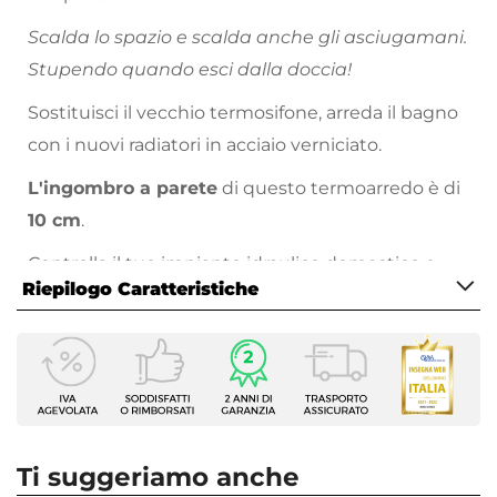
Scalda lo spazio e scalda anche gli asciugamani.
Stupendo quando esci dalla doccia!
Sostituisci il vecchio termosifone, arreda il bagno
con i nuovi radiatori in acciaio verniciato.
L'ingombro a parete
di questo termoarredo è di
10 cm
.
Controlla il tuo impianto idraulico domestico e
Riepilogo Caratteristiche
scegli il giusto kit valvola + detentore:
Ecco le tipologie di impianto più diffuse e i link ai
Caratteristiche
relativi
modelli compatibili:
Tipologia
Termoarredo idraulico
Tubi in rame da 10 mm
Serie
Tubi in rame da 12 mm
Alpina
Tubi in rame da 14 mm
Ti suggeriamo anche
Larghezza
Tubi in rame da 16 mm