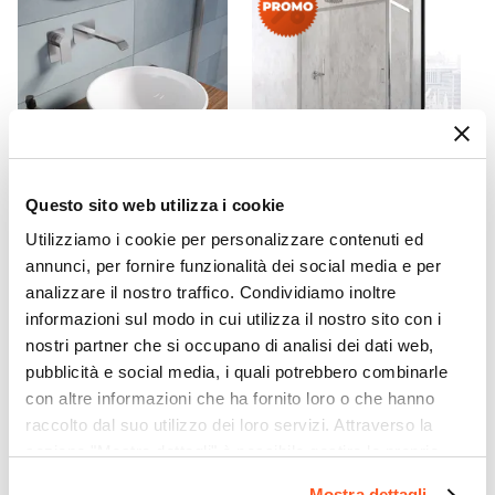
Acciaio
Finitura
Lucida
Colore
Bianco
Posizione Attacchi
Laterale
Questo sito web utilizza i cookie
CODICE:
CBY-L42B
CODICE:
46550713
Reversibile
Utilizziamo i cookie per personalizzare contenuti ed
Lavabo d'appoggio 40x12 h
Box doccia 70x130 cm
No
cm bianco lucido - Colby
scorrevole vetro temperato
annunci, per fornire funzionalità dei social media e per
Potenza Termica ΔT 30°
6mm trasparente 185h -
analizzare il nostro traffico. Condividiamo inoltre
Young
444 W
informazioni sul modo in cui utilizza il nostro sito con i
Potenza Termica ΔT 50°
nostri partner che si occupano di analisi dei dati web,
€ 184,00
€ 230,00
20,00%
€ 83,00
845 W
pubblicità e social media, i quali potrebbero combinarle
Valvola Di Sfiato
con altre informazioni che ha fornito loro o che hanno
raccolto dal suo utilizzo dei loro servizi. Attraverso la
Inclusa
sezione "Mostra dettagli" è possibile gestire le proprie
Kit Valvola + Detentore
opzioni e modificare le preferenze espresse in qualsiasi
Non incluso
Mostra dettagli