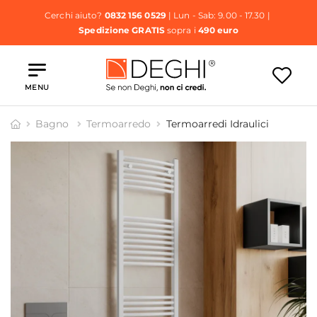
Cerchi aiuto?
0832 156 0529
| Lun - Sab: 9.00 - 17.30 |
Spedizione GRATIS
sopra i
490 euro
MENU
Bagno
Termoarredo
Termoarredi Idraulici