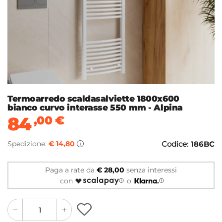
Termoarredo scaldasalviette 1800x600
bianco curvo interasse 550 mm - Alpina
84
,00
€
Spedizione:
€ 14,80
Codice:
186BC
Paga a rate da
€ 28,00
senza interessi
con
o
quantity
quantity
plus
minus
button
button