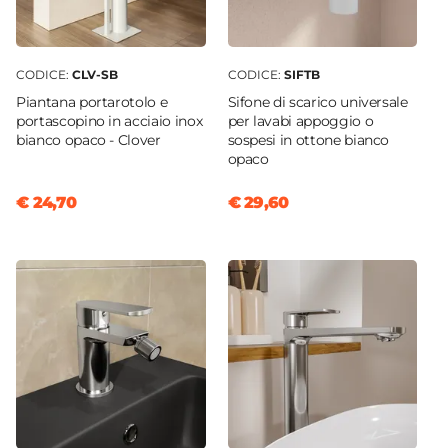
CODICE:
CLV-SB
CODICE:
SIFTB
Piantana portarotolo e
Sifone di scarico universale
portascopino in acciaio inox
per lavabi appoggio o
bianco opaco - Clover
sospesi in ottone bianco
opaco
€ 24,70
€ 29,60