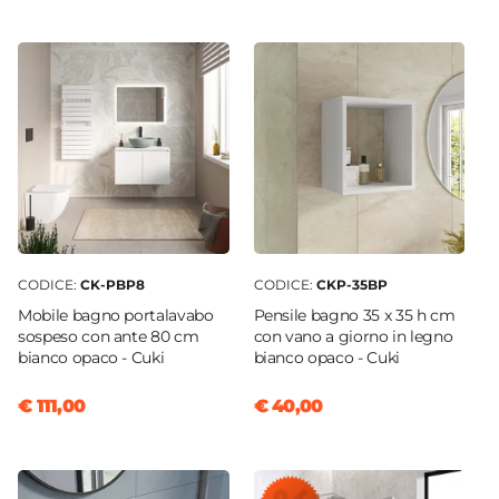
60 cm
Altezza
180 cm
Interasse
55 cm
Installazione
Verticale
Forma
Curvo
CODICE:
CK-PBP8
CODICE:
CKP-35BP
Numero Tubi
Mobile bagno portalavabo
Pensile bagno 35 x 35 h cm
33 tubi
sospeso con ante 80 cm
con vano a giorno in legno
bianco opaco - Cuki
bianco opaco - Cuki
Forma Tubi
Tondi orizzontali
€ 111,00
€ 40,00
Dimensione Tubi
Ø 2,2 cm
Materiale