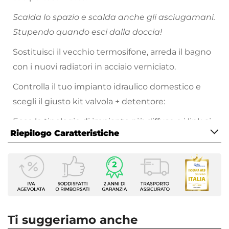
Scalda lo spazio e scalda anche gli asciugamani.
Stupendo quando esci dalla doccia!
Sostituisci il vecchio termosifone, arreda il bagno
con i nuovi radiatori in acciaio verniciato.
Controlla il tuo impianto idraulico domestico e
scegli il giusto kit valvola + detentore:
Ecco le tipologie di impianto più diffuse e i link ai
Riepilogo Caratteristiche
relativi
modelli compatibili:
Tubi in rame da 10 mm
Caratteristiche
Tubi in rame da 12 mm
Tipologia
Tubi in rame da 14 mm
Termoarredo idraulico
Tubi in rame da 16 mm
Serie
Tubi in multistrato da 16x2 mm
Alpina
Ti suggeriamo anche
Tubi in multistrato da 16x2,25 mm
Larghezza