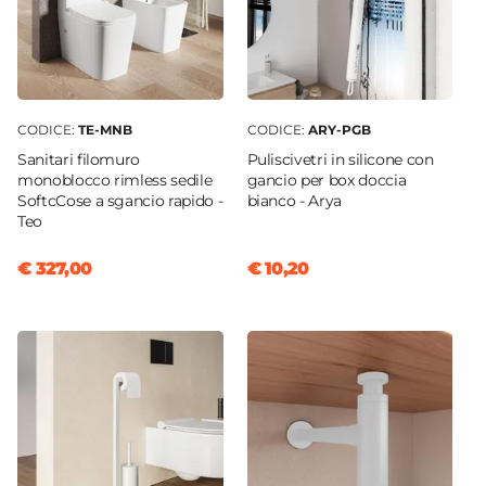
CODICE:
TE-MNB
CODICE:
ARY-PGB
Sanitari filomuro
Puliscivetri in silicone con
monoblocco rimless sedile
gancio per box doccia
SoftcCose a sgancio rapido -
bianco - Arya
Teo
€ 327,00
€ 10,20