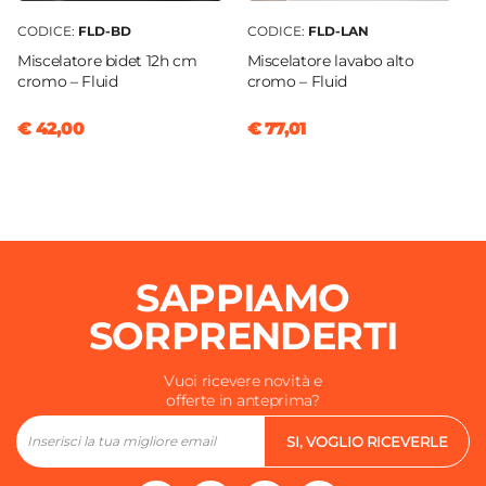
CODICE:
FLD-BD
CODICE:
FLD-LAN
Miscelatore bidet 12h cm
Miscelatore lavabo alto
cromo – Fluid
cromo – Fluid
€ 42,00
€ 77,01
SAPPIAMO
SORPRENDERTI
Vuoi ricevere novità e
offerte in anteprima?
SI, VOGLIO RICEVERLE