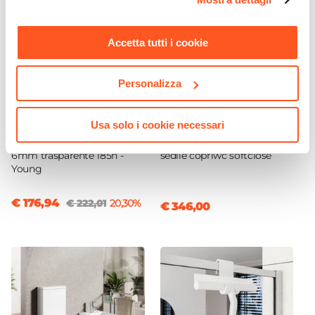
momento. Per maggiori informazioni si invita a leggere la
Kit Fissaggio A Muro
nostra
Cookie Policy
.
Incluso
Accetta tutti i cookie
Personalizza
CODICE:
4655080105
CODICE:
LINDEFM
Usa solo i cookie necessari
Box doccia 80x105 cm
Coppia sanitari filomuro in
scorrevole vetro temperato
ceramica bianco opaco con
6mm trasparente 185h -
sedile copriwc softclose
Young
€ 176,94
€ 222,01
20,30%
€ 346,00