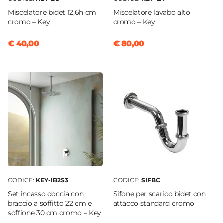
Miscelatore bidet 12,6h cm
Miscelatore lavabo alto
cromo – Key
cromo – Key
€ 40,00
€ 80,00
CODICE:
KEY-IB2S3
CODICE:
SIFBC
Set incasso doccia con
Sifone per scarico bidet con
braccio a soffitto 22 cm e
attacco standard cromo
soffione 30 cm cromo – Key