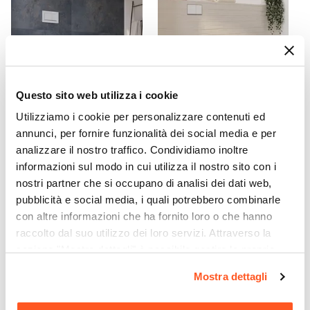
Acciaio
Finitura
Cromata
Colore
Cromato
Questo sito web utilizza i cookie
Posizione Attacchi
Utilizziamo i cookie per personalizzare contenuti ed
Laterale
CODICE:
LOVFILO
CODICE:
NILEF
annunci, per fornire funzionalità dei social media e per
Reversibile
analizzare il nostro traffico. Condividiamo inoltre
Coppia di sanitari filomuro a
Sanitari filomuro in
No
risparmio idrico con sedile
ceramica con copriwc Soft-
informazioni sul modo in cui utilizza il nostro sito con i
Potenza Termica ΔT 30°
softclose - Love
Close - Nile
nostri partner che si occupano di analisi dei dati web,
309 W
pubblicità e social media, i quali potrebbero combinarle
€ 196,99
€ 227,49
Potenza Termica ΔT 50°
con altre informazioni che ha fornito loro o che hanno
587 W
raccolto dal suo utilizzo dei loro servizi. Attraverso la
Valvola Di Sfiato
sezione "Mostra dettagli" è possibile gestire le proprie
opzioni e modificare le preferenze espresse in qualsiasi
Inclusa
Mostra dettagli
momento. Per maggiori informazioni si invita a leggere la
Kit Valvola + Detentore
nostra
Cookie Policy
.
Non incluso