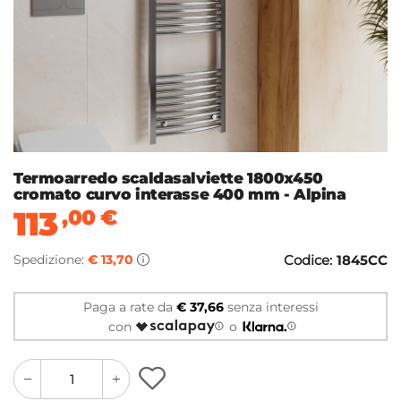
Termoarredo scaldasalviette 1800x450
cromato curvo interasse 400 mm - Alpina
113
,00
€
Spedizione:
€ 13,70
Codice:
1845CC
Paga a rate da
€ 37,66
senza interessi
con
o
quantity
quantity
plus
minus
button
button