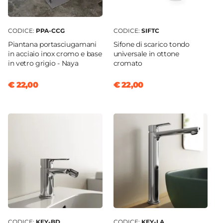
CODICE:
PPA-CCG
CODICE:
SIFTC
Piantana portasciugamani
Sifone di scarico tondo
in acciaio inox cromo e base
universale in ottone
in vetro grigio - Naya
cromato
€ 22,00
€ 22,00
CODICE:
KEY-BD
CODICE:
KEY-LA