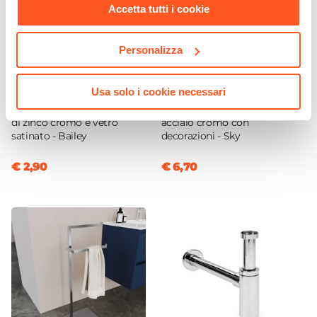
Accetta tutti i cookie
Kit Fissaggio A Muro
Incluso
Personalizza
Kit Installazione Elettrica
Non incluso
CODICE:
BLY-DS2
CODICE:
SY-PSA
Usa solo i cookie necessari
Portasapone a muro in lega
Portascopino d'appoggio in
di zinco cromo e vetro
acciaio cromo con
satinato - Bailey
decorazioni - Sky
€ 2,90
€ 6,70