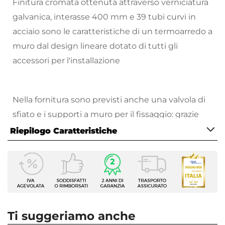
Finitura cromata ottenuta attraverso verniciatura
galvanica, interasse 400 mm e 39 tubi curvi in
acciaio sono le caratteristiche di un termoarredo a
muro dal design lineare dotato di tutti gli
accessori per l'installazione
Nella fornitura sono previsti anche una valvola di
sfiato e i supporti a muro per il fissaggio: grazie
alle sueforme geometriche e regolari, il
Riepilogo Caratteristiche
termoarredo rappresenta la scelta migliore per
Caratteristiche
creare il calore ideale negli ambienti,
Tipologia
mantenendo inalterato lo stile presente nella
Termoarredo idraulico
stanza o nel bagno.
Serie
Prima di procedere all'acquisto di un termoarredo
Alpina
Ti suggeriamo anche
per il proprio ambiente interno è opportuno
Larghezza