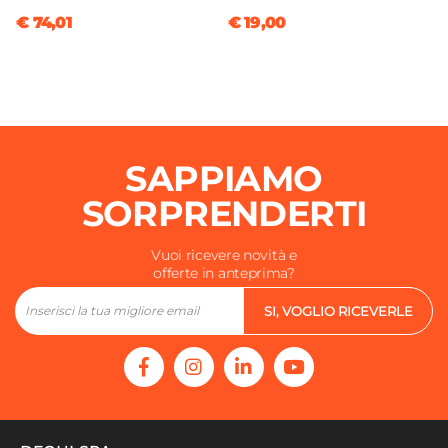
€ 74,01
€ 19,00
SAPPIAMO
SORPRENDERTI
Vuoi ricevere novità e
offerte in anteprima?
SI, VOGLIO RICEVERLE