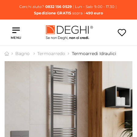
Cerchi aiuto?
0832 156 0529
| Lun - Sab: 9.00 - 17.30 |
Spedizione GRATIS
sopra i
490 euro
MENU
Bagno
Termoarredo
Termoarredi Idraulici